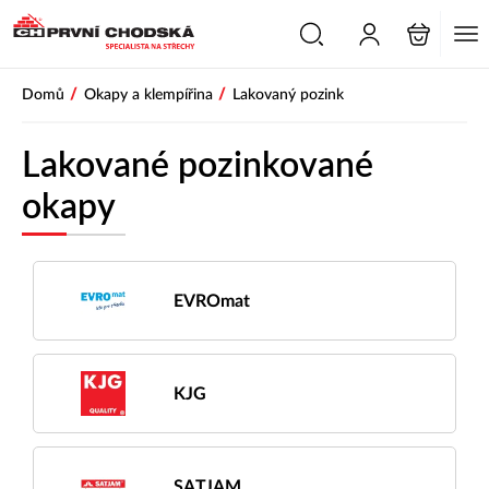
PŘESKOČIT NAVIGACI
/
/
Domů
Okapy a klempířina
Lakovaný pozink
Lakované pozinkované
okapy
EVROmat
KJG
SATJAM