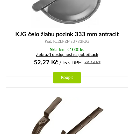
KJG čelo žlabu pozink 333 mm antracit
Kód: KLZLPZMS0733KJG
Skladem < 1000 ks
Zobrazit dostupnost na pobočkách
52,27
Kč
/ ks
s DPH
65,34
Kč
Koupit