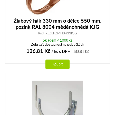
Žlabový hák 330 mm o délce 550 mm,
pozink RAL 8004 měděnohnědá KJG
Kód: KLZLPZMH0433KJG
Skladem < 1000 ks
Zobrazit dostupnost na pobočkách
126,81
Kč
/ ks
s DPH
158,51
Kč
Koupit