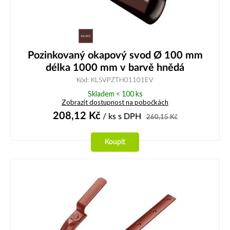
Pozinkovaný okapový svod Ø 100 mm
délka 1000 mm v barvě hnědá
Kód: KLSVPZTH01101EV
Skladem < 100 ks
Zobrazit dostupnost na pobočkách
208,12
Kč
/ ks
s DPH
260,15
Kč
Koupit