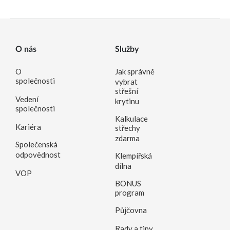
O nás
Služby
O
Jak správně
společnosti
vybrat
střešní
Vedení
krytinu
společnosti
Kalkulace
Kariéra
střechy
zdarma
Společenská
odpovědnost
Klempířská
dílna
VOP
BONUS
program
Půjčovna
Rady a tipy