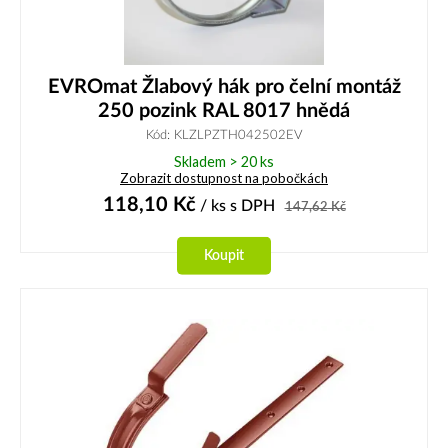
EVROmat Žlabový hák pro čelní montáž
250 pozink RAL 8017 hnědá
Kód: KLZLPZTH042502EV
Skladem > 20 ks
Zobrazit dostupnost na pobočkách
118,10
Kč
/ ks
s DPH
147,62
Kč
Koupit