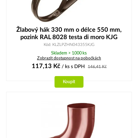
Žlabový hák 330 mm o délce 550 mm,
pozink RAL 8028 testa di moro KJG
Kód: KLZLPZHN043355KJG
Skladem > 1000 ks
Zobrazit dostupnost na pobočkách
117,13
Kč
/ ks
s DPH
146,41
Kč
Koupit