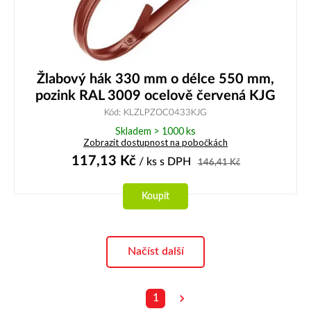
Žlabový hák 330 mm o délce 550 mm,
pozink RAL 3009 ocelově červená KJG
Kód: KLZLPZOC0433KJG
Skladem > 1000 ks
Zobrazit dostupnost na pobočkách
117,13
Kč
/ ks
s DPH
146,41
Kč
Koupit
Načíst další
1