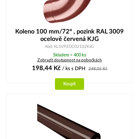
Koleno 100 mm/72° , pozink RAL 3009
ocelově červená KJG
Kód: KLSVPZOC02102KJG
Skladem < 400 ks
Zobrazit dostupnost na pobočkách
198,44
Kč
/ ks
s DPH
248,05
Kč
Koupit