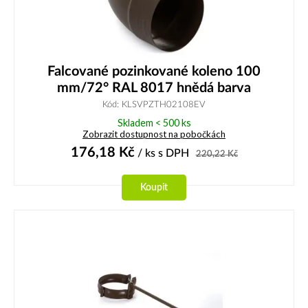
Falcované pozinkované koleno 100
mm/72° RAL 8017 hnědá barva
Kód: KLSVPZTH02108EV
Skladem < 500 ks
Zobrazit dostupnost na pobočkách
176,18
Kč
/ ks
s DPH
220,22
Kč
Koupit