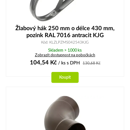
Žlabový hák 250 mm o délce 430 mm,
pozink RAL 7016 antracit KJG
Kód: KLZLPZMS042543KJG
Skladem > 1000 ks
Zobrazit dostupnost na pobočkách
104,54
Kč
/ ks
s DPH
130,68
Kč
Koupit