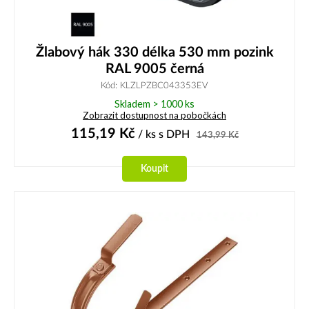
Žlabový hák 330 délka 530 mm pozink
RAL 9005 černá
Kód: KLZLPZBC043353EV
Skladem > 1000 ks
Zobrazit dostupnost na pobočkách
115,19
Kč
/ ks
s DPH
143,99
Kč
Koupit