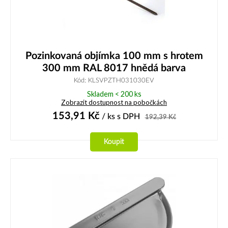
Pozinkovaná objímka 100 mm s hrotem
300 mm RAL 8017 hnědá barva
Kód: KLSVPZTH031030EV
Skladem < 200 ks
Zobrazit dostupnost na pobočkách
153,91
Kč
/ ks
s DPH
192,39
Kč
Koupit