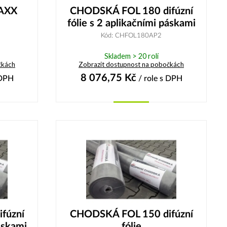
AXX
CHODSKÁ FOL 180 difúzní
fólie s 2 aplikačními páskami
Kód: CHFOL180AP2
Skladem > 20 rolí
čkách
Zobrazit dostupnost na pobočkách
8 076,75
Kč
DPH
/ role
s DPH
Koupit
fúzní
CHODSKÁ FOL 150 difúzní
páskami
fólie