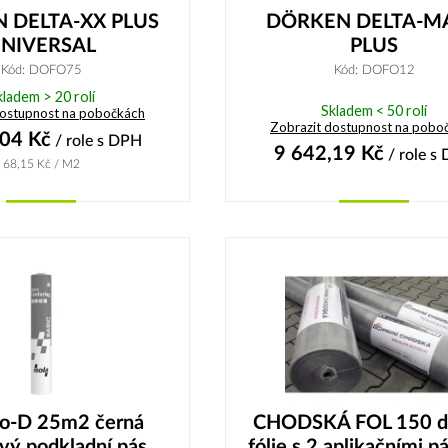
 DELTA-XX PLUS
DÖRKEN DELTA-M
NIVERSAL
PLUS
Kód: DOFO75
Kód: DOFO12
kladem > 20 rolí
Skladem < 50 rolí
dostupnost na pobočkách
Zobrazit dostupnost na pobo
,04
Kč
/ role
s DPH
9 642,19
Kč
/ role
s 
68,15
Kč
/ M2
Koupit
Koupit
Iso-D 25m2 černá
CHODSKÁ FOL 150 di
vý podkladní pás
fólie s 2 aplikačními 