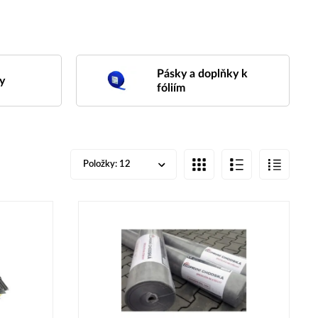
Pásky a doplňky k
y
fóliím
Položky:
12