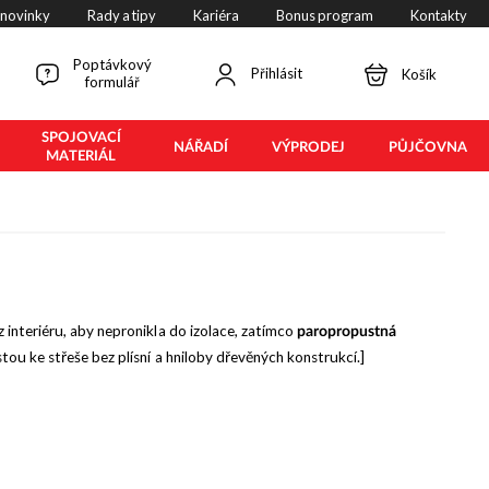
 novinky
Rady a tipy
Kariéra
Bonus program
Kontakty
Poptávkový
Přihlásit
Košík
formulář
SPOJOVACÍ
NÁŘADÍ
VÝPRODEJ
PŮJČOVNA
MATERIÁL
 interiéru, aby nepronikla do izolace, zatímco
paropropustná
u ke střeše bez plísní a hniloby dřevěných konstrukcí.]