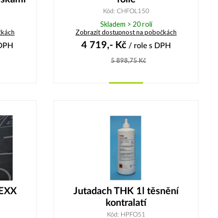
Kód: CHFOL150
Skladem > 20 rolí
čkách
Zobrazit dostupnost na pobočkách
4 719,-
Kč
DPH
/ role
s DPH
5 898,75
Kč
Koupit
EXX
Jutadach THK 1l těsnění
kontralatí
Kód: HPFO51