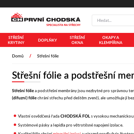
STŘEŠNÍ
STŘEŠNÍ
OKAPY A
DOPLŇKY
KRYTINY
OKNA
KLEMPÍŘINA
/
Domů
Střešní fólie
Střešní fólie a podstřešní m
a podstřešní membrány jsou nezbytné pro správnou term
Střešní fólie
chrání střechu před deštěm zvenčí, ale umožňuje jí be
(difuzní) fólie
Vlastní osvědčená řada
s vysokou mechanickou 
CHODSKÁ FOL
Systémové pásky a lepidla pro větrotěsné napojení izolace.
Kvalitní fólie chrání
minerální izolaci
a výrazně prodlužuje životnos