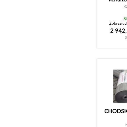
K
S
Zobrazit 
2 942
2
CHODSKÁ