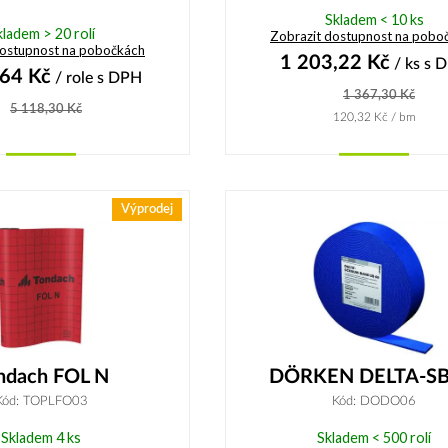
Skladem < 10 ks
kladem > 20 rolí
Zobrazit dostupnost na pobo
dostupnost na pobočkách
1 203,22
Kč
/ ks
s 
,64
Kč
/ role
s DPH
1 367,30
Kč
5 118,30
Kč
120,32
Kč
/ bm
Koupit
Koupit
Výprodej
ndach FOL N
DÖRKEN DELTA-SB
Kód: TOPLFO03
Kód: DODO06
Skladem 4 ks
Skladem < 500 rolí