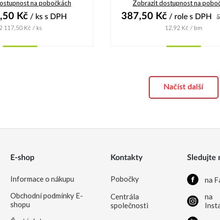
dostupnost na pobočkách
Zobrazit dostupnost na pobo
,50
Kč
387,50
Kč
/ ks
s DPH
/ role
s DPH
5
2 117,50
Kč
/ ks
12,92
Kč
/ bm
Koupit
Koupit
Načíst další
E-shop
Kontakty
Sledujte 
Informace o nákupu
Pobočky
na F
Obchodní podmínky E-
Centrála
na
shopu
společnosti
Inst