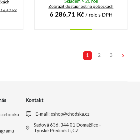
Skladem > 20 rolí
čkách
Zobrazit dostupnost na pobočkách
16,67
Kč
6 286,71
Kč
/ role
s DPH
Koupit
1
2
3
nás
Kontakt
E-mail:
eshop@chodska.cz
acebooku
Sadová 636, 344 01 Domažlice -
Týnské Předměstí, CZ
agramu