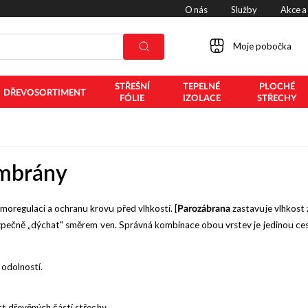
O nás
Služby
Akce a
Moje pobočka
STŘEŠNÍ
TEPELNÉ
PLOCHÉ
DŘEVOSORTIMENT
FÓLIE
IZOLACE
STŘECHY
embrány
oregulaci a ochranu krovu před vlhkostí. [
zastavuje vlhkost z
Parozábrana
zpečně „dýchat" směrem ven. Správná kombinace obou vrstev je jedinou cesto
odolností.
t dřevěných částí střechy.