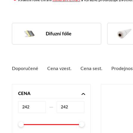
Difuzní fólie
Doporučené
Cena vzest.
Cena sest.
Prodejnos
CENA
–⁠