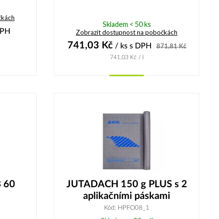
čkách
Skladem < 50 ks
DPH
Zobrazit dostupnost na pobočkách
741,03
Kč
/ ks
s DPH
871,81
Kč
741,03
Kč
/ l
Koupit
 60
JUTADACH 150 g PLUS s 2
aplikačními páskami
Kód: HPFO08_1