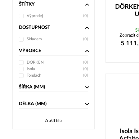
ŠTÍTKY
DÖRKEN
U
Výprodej
(
0
)
DOSTUPNOST
S
Zobrazit 
Skladem
(
0
)
5 111
VÝROBCE
DÖRKEN
(
0
)
Isola
(
0
)
Tondach
(
0
)
ŠÍŘKA
(MM)
DÉLKA
(MM)
Zrušit filtr
Isola 
Asfalto