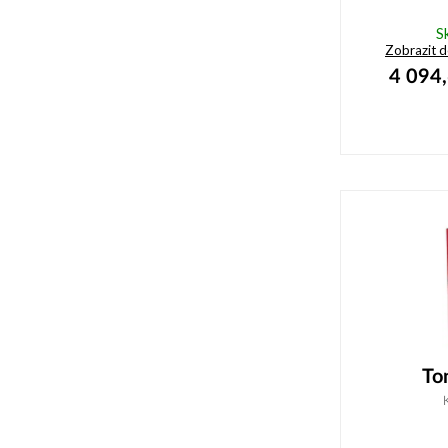
S
Zobrazit 
4 094
To