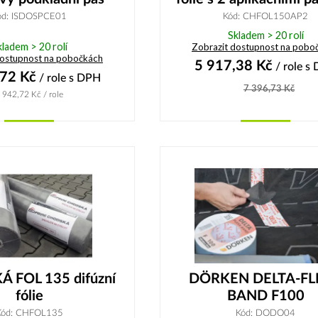
ód: ISDOSPCE01
Kód: CHFOL150AP2
Skladem > 20 rolí
kladem > 20 rolí
Zobrazit dostupnost na pobo
dostupnost na pobočkách
5 917,38
Kč
/ role
s 
,72
Kč
/ role
s DPH
7 396,73
Kč
 942,72
Kč
/ role
Koupit
Koupit
 FOL 135 difúzní
DÖRKEN DELTA-FL
fólie
BAND F100
Kód: CHFOL135
Kód: DODO04