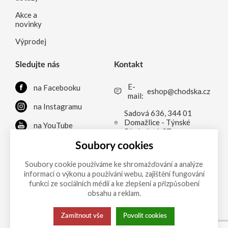
Akce a
novinky
Výprodej
Sledujte nás
Kontakt
E-
na Facebooku
eshop@chodska.cz
mail:
na Instagramu
Sadová 636, 344 01
Domažlice - Týnské
na YouTube
Předměstí, CZ
na LinkedInu
Soubory cookies
Soubory cookie používáme ke shromažďování a analýze
informací o výkonu a používání webu, zajištění fungování
Možnosti platby
funkcí ze sociálních médií a ke zlepšení a přizpůsobení
obsahu a reklam.
Zamítnout vše
Povolit cookies