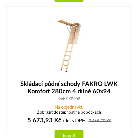
Skládací půdní schody FAKRO LWK
Komfort 280cm 4 dílné 60x94
Kód: FKPS08
Na objednávku
Zobrazit dostupnost na pobočkách
5 673,93
Kč
/ ks
s DPH
7 465,70
Kč
Koupit