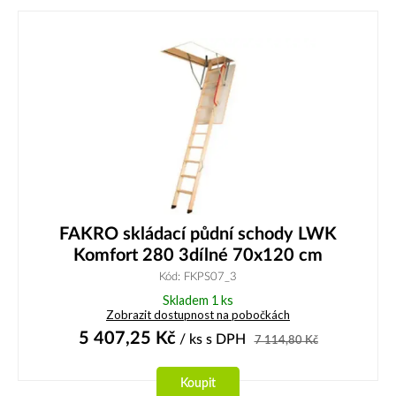
FAKRO skládací půdní schody LWK
Komfort 280 3dílné 70x120 cm
Kód: FKPS07_3
Skladem 1 ks
Zobrazit dostupnost na pobočkách
5 407,25
Kč
/ ks
s DPH
7 114,80
Kč
Koupit