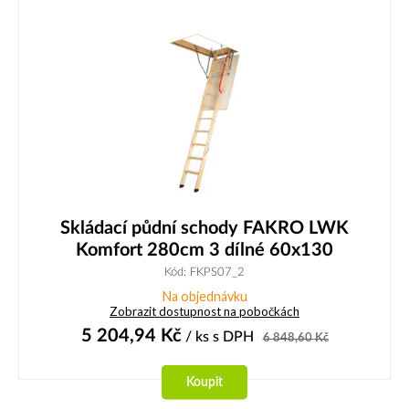
Skládací půdní schody FAKRO LWK
Komfort 280cm 3 dílné 60x130
Kód: FKPS07_2
Na objednávku
Zobrazit dostupnost na pobočkách
5 204,94
Kč
/ ks
s DPH
6 848,60
Kč
Koupit