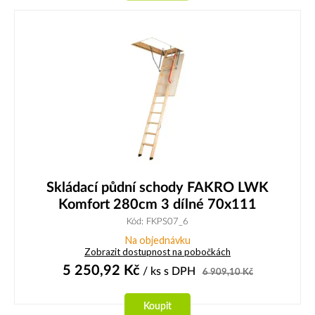
Skládací půdní schody FAKRO LWK
Komfort 280cm 3 dílné 70x111
Kód: FKPS07_6
Na objednávku
Zobrazit dostupnost na pobočkách
5 250,92
Kč
/ ks
s DPH
6 909,10
Kč
Koupit