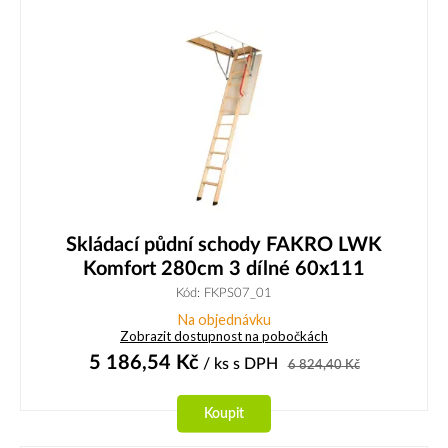
Skládací půdní schody FAKRO LWK
Komfort 280cm 3 dílné 60x111
Kód: FKPS07_01
Na objednávku
Zobrazit dostupnost na pobočkách
5 186,54
Kč
/ ks
s DPH
6 824,40
Kč
Koupit