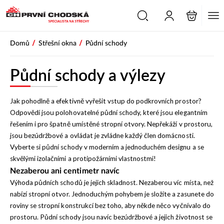
PŘESKOČIT NAVIGACI
/
/
Domů
Střešní okna
Půdní schody
Půdní schody a výlezy
Jak pohodlně a efektivně vyřešit vstup do podkrovních prostor?
Odpovědí jsou polohovatelné půdní schody, které jsou elegantním
řešením i pro špatně umístěné stropní otvory. Nepřekáží v prostoru,
jsou bezúdržbové a ovládat je zvládne každý člen domácnosti.
Vyberte si půdní schody v moderním a jednoduchém designu a se
skvělými izolačními a protipožárními vlastnostmi!
Nezaberou ani centimetr navíc
Výhoda půdních schodů je jejich skladnost. Nezaberou víc místa, než
nabízí stropní otvor. Jednoduchým pohybem je složíte a zasunete do
roviny se stropní konstrukcí bez toho, aby někde něco vyčnívalo do
prostoru. Půdní schody jsou navíc bezúdržbové a jejich životnost se