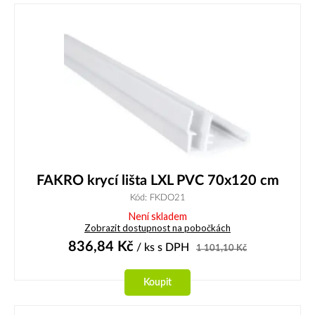
FAKRO krycí lišta LXL PVC 70x120 cm
Kód: FKDO21
Není skladem
Zobrazit dostupnost na pobočkách
836,84
Kč
/ ks
s DPH
1 101,10
Kč
Koupit