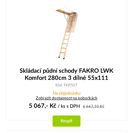
Skládací půdní schody FAKRO LWK
Komfort 280cm 3 dílné 55x111
Kód: FKPS07
Na objednávku
Zobrazit dostupnost na pobočkách
5 067,-
Kč
/ ks
s DPH
6 667,10
Kč
Koupit