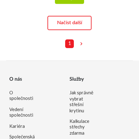
Načíst další
1
O nás
Služby
O
Jak správně
společnosti
vybrat
střešní
Vedení
krytinu
společnosti
Kalkulace
Kariéra
střechy
zdarma
Společenská