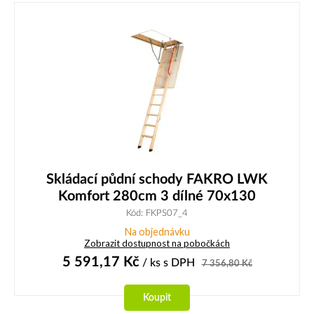
Skládací půdní schody FAKRO LWK
Komfort 280cm 3 dílné 70x130
Kód: FKPS07_4
Na objednávku
Zobrazit dostupnost na pobočkách
5 591,17
Kč
/ ks
s DPH
7 356,80
Kč
Koupit