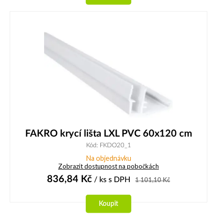
FAKRO krycí lišta LXL PVC 60x120 cm
Kód: FKDO20_1
Na objednávku
Zobrazit dostupnost na pobočkách
836,84
Kč
/ ks
s DPH
1 101,10
Kč
Koupit