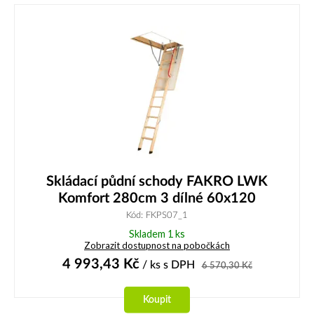
Skládací půdní schody FAKRO LWK
Komfort 280cm 3 dílné 60x120
Kód: FKPS07_1
Skladem 1 ks
Zobrazit dostupnost na pobočkách
4 993,43
Kč
/ ks
s DPH
6 570,30
Kč
Koupit