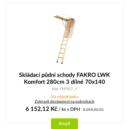
Skládací půdní schody FAKRO LWK
Komfort 280cm 3 dílné 70x140
Kód: FKPS07_5
Na objednávku
Zobrazit dostupnost na pobočkách
6 152,12
Kč
/ ks
s DPH
8 094,90
Kč
Koupit