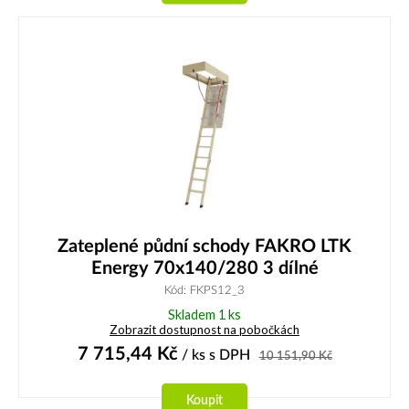
Zateplené půdní schody FAKRO LTK
Energy 70x140/280 3 dílné
Kód: FKPS12_3
Skladem 1 ks
Zobrazit dostupnost na pobočkách
7 715,44
Kč
/ ks
s DPH
10 151,90
Kč
Koupit