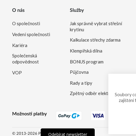
O nás
Služby
O společnosti
Jak správně vybrat střešní
krytinu
Vedení společnosti
Kalkulace střechy zdarma
Kariéra
Klempířská dílna
Společenská
odpovědnost
BONUS program
Půjčovna
VOP
Rady a tipy
Zpětný odběr elektrozařízení
Soubory co
zajištění
Možnosti platby
Odebírat newsletter
© 2013-2026 PRVNÍ CHODSKÁ eshop