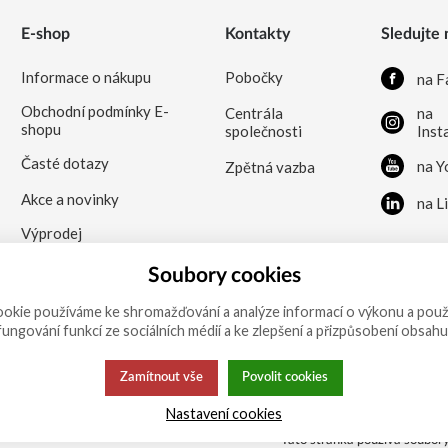
E-shop
Kontakty
Sledujte 
Informace o nákupu
Pobočky
na F
Obchodní podmínky E-
Centrála
na
shopu
společnosti
Inst
Časté dotazy
na Y
Zpětná vazba
Akce a novinky
na L
Výprodej
Soubory cookies
okie používáme ke shromažďování a analýze informací o výkonu a použ
 fungování funkcí ze sociálních médií a ke zlepšení a přizpůsobení obsahu
Zamítnout vše
Povolit cookies
Nastavení cookies
Tato stránka používá soubory 