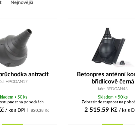
t
Nejnovější
průchodka antracit
Betonpres anténní ko
břidlicově černá
ód: HPODAN17
Kód: BEDOAN43
kladem < 50 ks
Skladem < 50 ks
dostupnost na pobočkách
Zobrazit dostupnost na pobo
č
2 515,59
Kč
/ ks
s DPH
/ ks
s 
820,38
Kč
Koupit
Koupit