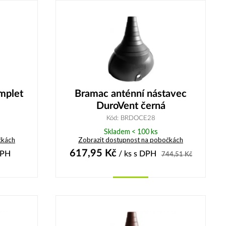
mplet
Bramac anténní nástavec
DuroVent černá
Kód: BRDOCE28
Skladem < 100 ks
čkách
Zobrazit dostupnost na pobočkách
617,95
Kč
DPH
/ ks
s DPH
744,51
Kč
Koupit