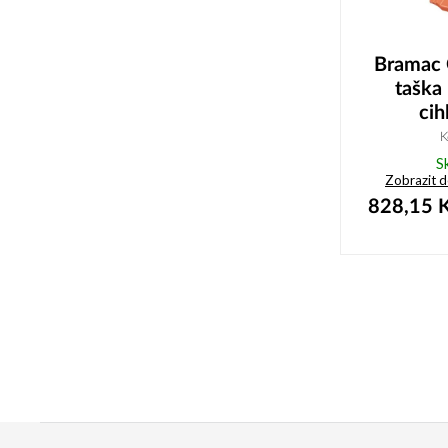
Bramac 
taška
cih
K
S
Zobrazit 
828,15
K