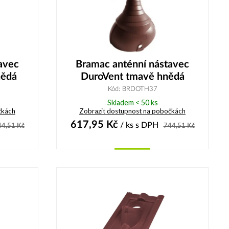
avec
Bramac anténní nástavec
nědá
DuroVent tmavě hnědá
Kód: BRDOTH37
Skladem < 50 ks
čkách
Zobrazit dostupnost na pobočkách
617,95
Kč
/ ks
s DPH
44,51
Kč
744,51
Kč
Koupit