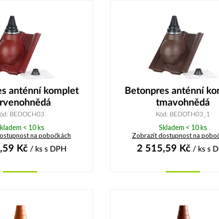
s anténní komplet
Betonpres anténní ko
rvenohnědá
tmavohnědá
ód: BEDOCH03
Kód: BEDOTH03_1
kladem < 10 ks
Skladem < 10 ks
dostupnost na pobočkách
Zobrazit dostupnost na pobo
,59
Kč
2 515,59
Kč
/ ks
s DPH
/ ks
s 
Koupit
Koupit