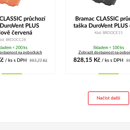
CLASSIC průchozí
Bramac CLASSIC prů
 DuroVent PLUS
taška DuroVent PLUS 
lově červená
Kód: BRDOCE15
ód: BRDOCC28
kladem < 200 ks
Skladem < 100 ks
dostupnost na pobočkách
Zobrazit dostupnost na pobo
č
828,15
Kč
/ ks
s DPH
/ ks
s DPH
997,77
Kč
9
Koupit
Koupit
Načíst další