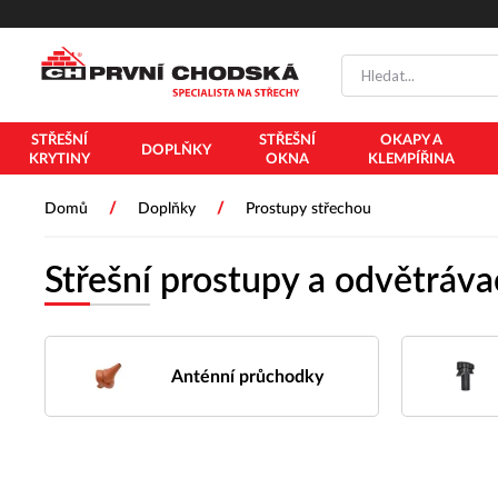
STŘEŠNÍ
STŘEŠNÍ
OKAPY A
DOPLŇKY
KRYTINY
OKNA
KLEMPÍŘINA
/
/
Domů
Doplňky
Prostupy střechou
Střešní prostupy a odvětráv
Anténní průchodky