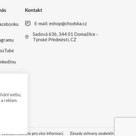
nás
Kontakt
E-mail:
eshop@chodska.cz
acebooku
Sadová 636, 344 01 Domažlice -
Týnské Předměstí, CZ
agramu
ouTube
inkedInu
ívání webu,
 a reklam.
cookies. Klikněte pro více informací.
Zásady ochrany osobních údajů