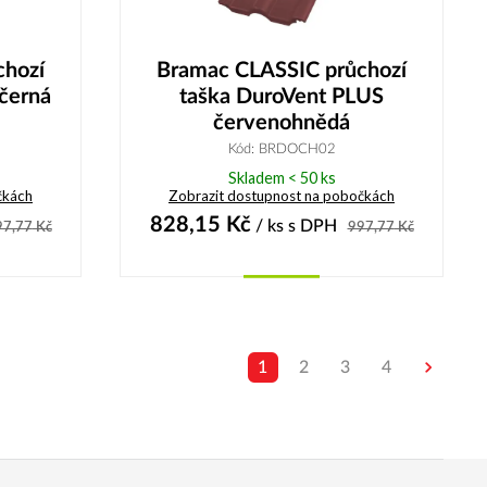
chozí
Bramac CLASSIC průchozí
černá
taška DuroVent PLUS
červenohnědá
Kód: BRDOCH02
Skladem < 50 ks
čkách
Zobrazit dostupnost na pobočkách
828,15
Kč
/ ks
s DPH
97,77
Kč
997,77
Kč
Koupit
1
2
3
4