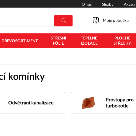
O nás
Služby
Akce a
Moje pobočka
STŘEŠNÍ
TEPELNÉ
PLOCHÉ
DŘEVOSORTIMENT
FÓLIE
IZOLACE
STŘECHY
ací komínky
Prostupy pro
Odvětrání kanalizace
turbokotle