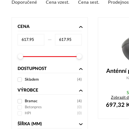
Doporučené
Cena vzest.
Cena sest.
Prodejnos
CENA
–⁠
DOSTUPNOST
Anténní 
K
Skladem
(
4
)
VÝROBCE
S
Zobrazit 
Bramac
(
4
)
697,32
K
Betonpres
(
0
)
HPI
(
0
)
ŠÍŘKA
(MM)