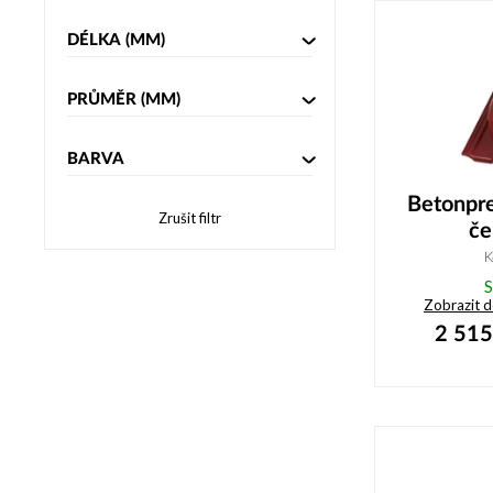
DÉLKA
(MM)
PRŮMĚR
(MM)
BARVA
Betonpre
Zrušit filtr
če
K
S
Zobrazit 
2 515