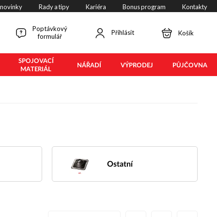
 novinky
Rady a tipy
Kariéra
Bonus program
Kontakty
Poptávkový
Přihlásit
Košík
formulář
SPOJOVACÍ
NÁŘADÍ
VÝPRODEJ
PŮJČOVNA
MATERIÁL
Ostatní