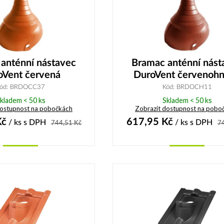
anténní nástavec
Bramac anténní nást
oVent červená
DuroVent červenoh
ód: BRDOCC37
Kód: BRDOCH11
kladem < 50 ks
Skladem < 50 ks
dostupnost na pobočkách
Zobrazit dostupnost na pobo
č
617,95
Kč
/ ks
s DPH
/ ks
s DPH
744,51
Kč
7
Koupit
Koupit