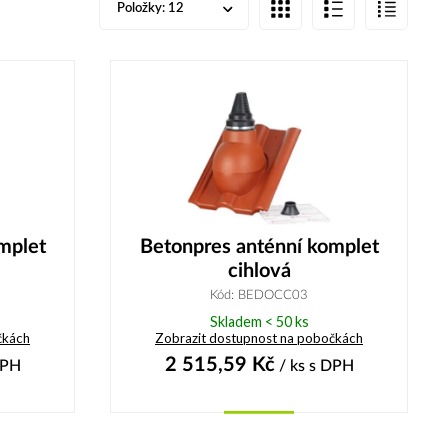
Položky:
12
mplet
Betonpres anténní komplet
cihlová
Kód: BEDOCC03
Skladem < 50 ks
čkách
Zobrazit dostupnost na pobočkách
2 515,59
Kč
DPH
/ ks
s DPH
Koupit