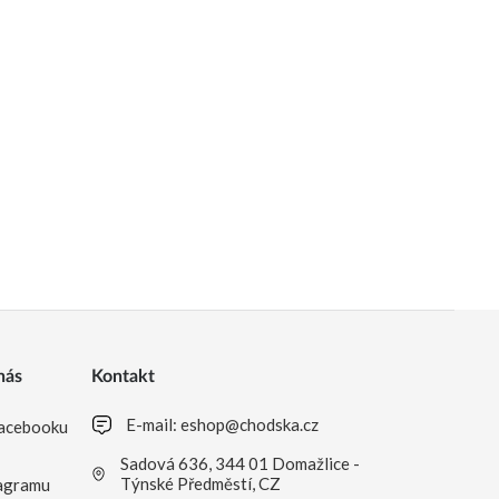
nás
Kontakt
E-mail:
eshop@chodska.cz
acebooku
Sadová 636, 344 01 Domažlice -
Týnské Předměstí, CZ
agramu