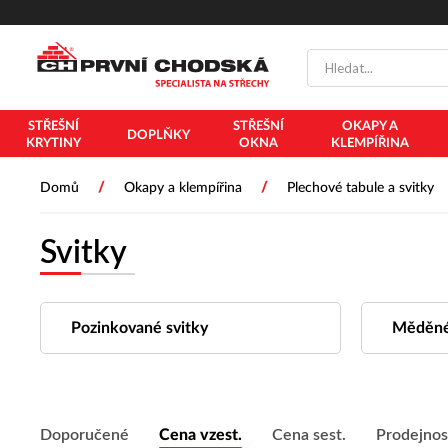
PŘESKOČIT NAVIGACI
STŘEŠNÍ
STŘEŠNÍ
OKAPY A
DOPLŇKY
KRYTINY
OKNA
KLEMPÍŘINA
/
/
Domů
Okapy a klempířina
Plechové tabule a svitky
Svitky
Pozinkované svitky
Měděné
Doporučené
Cena vzest.
Cena sest.
Prodejnos