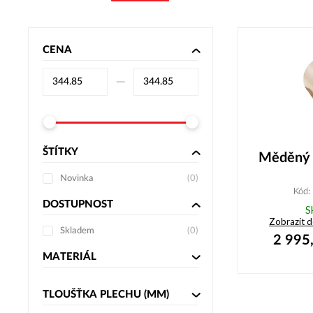
CENA
–⁠
ŠTÍTKY
Měděný 
Novinka
(
0
)
Kód
DOSTUPNOST
S
Zobrazit 
Skladem
(
0
)
2 995
MATERIÁL
TLOUŠŤKA PLECHU
(MM)