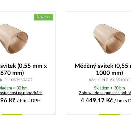
Novinka
svitek (0,55 mm x
Měděný svitek (0,55
670 mm)
1000 mm)
: KLPLCUS0550670
Kód: KLPLCUS0551000
kladem > 30 bm
Skladem > 30 bm
dostupnost na pobočkách
Zobrazit dostupnost na pobo
,96
Kč
4 449,17
Kč
/ bm
s DPH
/ bm
s 
Koupit
Koupit