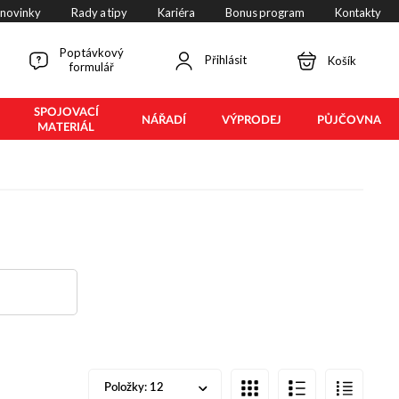
 novinky
Rady a tipy
Kariéra
Bonus program
Kontakty
Poptávkový
Přihlásit
Košík
formulář
SPOJOVACÍ
NÁŘADÍ
VÝPRODEJ
PŮJČOVNA
MATERIÁL
Položky:
12