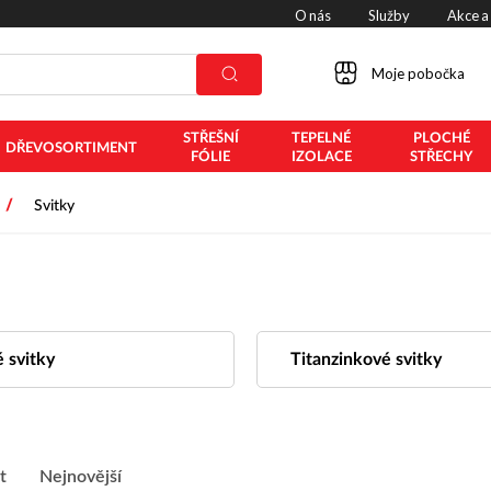
O nás
Služby
Akce a
Moje pobočka
STŘEŠNÍ
TEPELNÉ
PLOCHÉ
DŘEVOSORTIMENT
FÓLIE
IZOLACE
STŘECHY
/
Svitky
 svitky
Titanzinkové svitky
t
Nejnovější