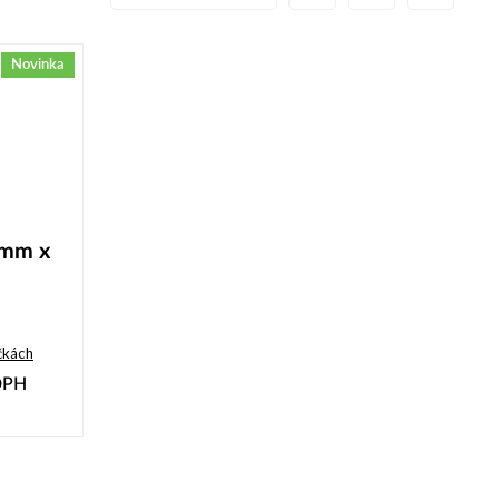
Novinka
 mm x
čkách
DPH