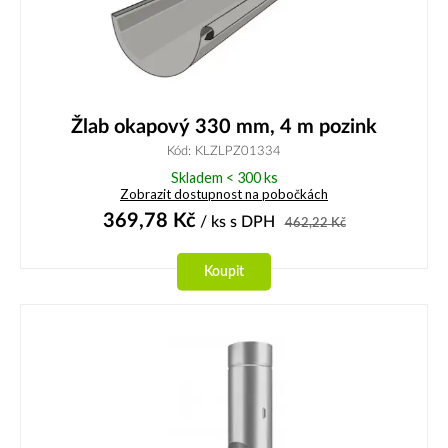
Žlab okapový 330 mm, 4 m pozink
Kód: KLZLPZ01334
Skladem < 300 ks
Zobrazit dostupnost na pobočkách
369,78
Kč
/ ks
s DPH
462,22
Kč
Koupit