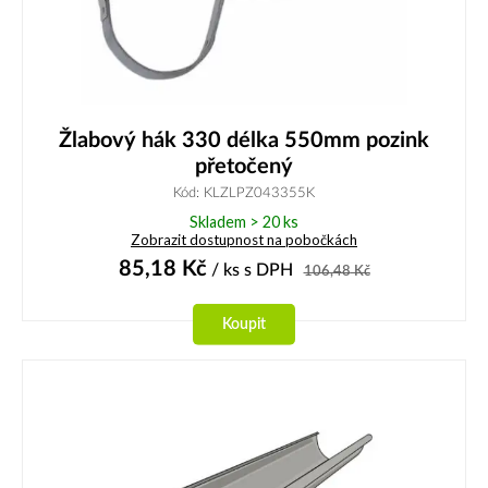
Žlabový hák 330 délka 550mm pozink
přetočený
Kód: KLZLPZ043355K
Skladem > 20 ks
Zobrazit dostupnost na pobočkách
85,18
Kč
/ ks
s DPH
106,48
Kč
Koupit