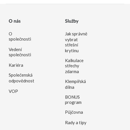
O nás
Služby
O
Jak správně
společnosti
vybrat
střešní
Vedení
krytinu
společnosti
Kalkulace
Kariéra
střechy
zdarma
Společenská
odpovědnost
Klempířská
dílna
VOP
BONUS
program
Půjčovna
Rady a tipy