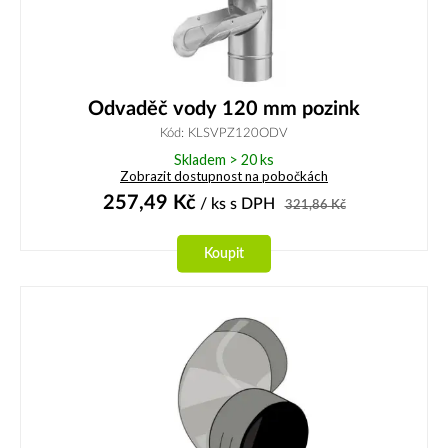
Odvaděč vody 120 mm pozink
Kód: KLSVPZ120ODV
Skladem > 20 ks
Zobrazit dostupnost na pobočkách
257,49
Kč
/ ks
s DPH
321,86
Kč
Koupit