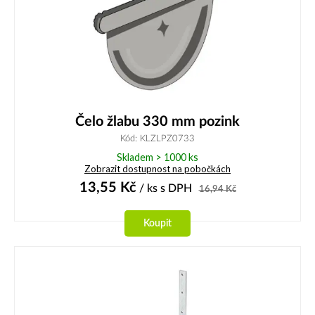
Čelo žlabu 330 mm pozink
Kód: KLZLPZ0733
Skladem > 1000 ks
Zobrazit dostupnost na pobočkách
13,55
Kč
/ ks
s DPH
16,94
Kč
Koupit