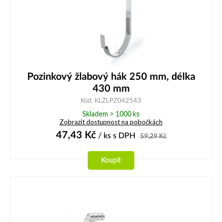
Pozinkový žlabový hák 250 mm, délka
430 mm
Kód: KLZLPZ042543
Skladem > 1000 ks
Zobrazit dostupnost na pobočkách
47,43
Kč
/ ks
s DPH
59,29
Kč
Koupit