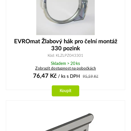
EVROmat Žlabový hák pro čelní montáž
330 pozink
Kód: KLZLPZ043301
Skladem > 20 ks
Zobrazit dostupnost na pobočkách
76,47
Kč
/ ks
s DPH
95,59
Kč
Koupit