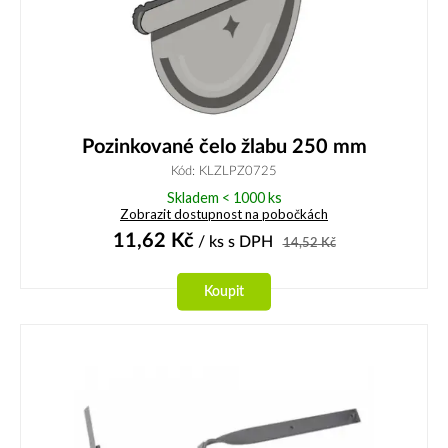
Pozinkované čelo žlabu 250 mm
Kód: KLZLPZ0725
Skladem < 1000 ks
Zobrazit dostupnost na pobočkách
11,62
Kč
/ ks
s DPH
14,52
Kč
Koupit