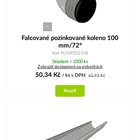
Falcované pozinkované koleno 100
mm/72°
Kód: KLSVPZ02108
Skladem < 1000 ks
Zobrazit dostupnost na pobočkách
50,34
Kč
/ ks
s DPH
62,92
Kč
Koupit