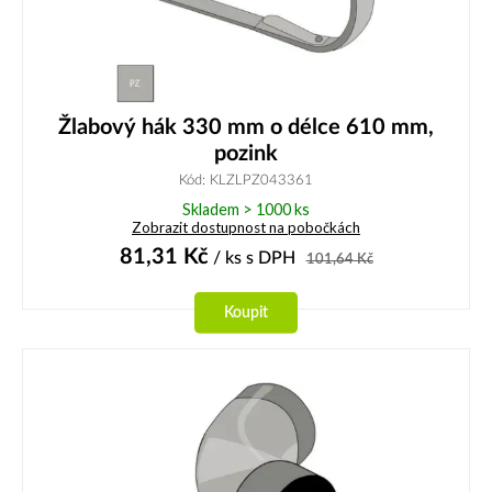
Žlabový hák 330 mm o délce 610 mm,
pozink
Kód: KLZLPZ043361
Skladem > 1000 ks
Zobrazit dostupnost na pobočkách
81,31
Kč
/ ks
s DPH
101,64
Kč
Koupit