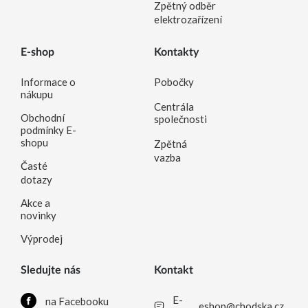
Zpětný odběr
elektrozařízení
E-shop
Kontakty
Informace o
Pobočky
nákupu
Centrála
Obchodní
společnosti
podmínky E-
shopu
Zpětná
vazba
Časté
dotazy
Akce a
novinky
Výprodej
Sledujte nás
Kontakt
E-
na Facebooku
eshop@chodska.cz