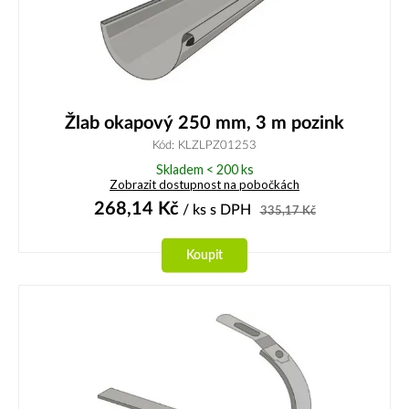
Žlab okapový 250 mm, 3 m pozink
Kód: KLZLPZ01253
Skladem < 200 ks
Zobrazit dostupnost na pobočkách
268,14
Kč
/ ks
s DPH
335,17
Kč
Koupit