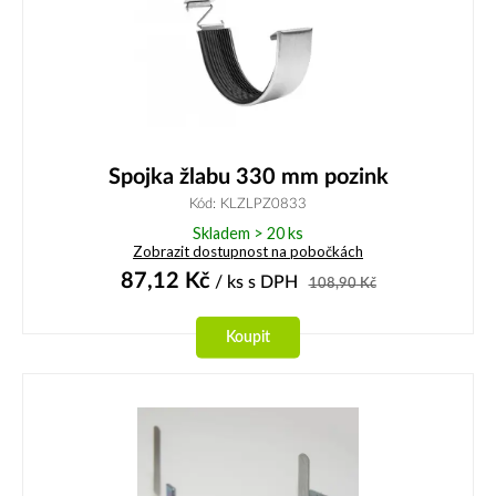
Spojka žlabu 330 mm pozink
Kód: KLZLPZ0833
Skladem > 20 ks
Zobrazit dostupnost na pobočkách
87,12
Kč
/ ks
s DPH
108,90
Kč
Koupit