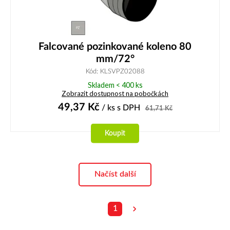
Falcované pozinkované koleno 80
mm/72°
Kód: KLSVPZ02088
Skladem < 400 ks
Zobrazit dostupnost na pobočkách
49,37
Kč
/ ks
s DPH
61,71
Kč
Koupit
Načíst další
1