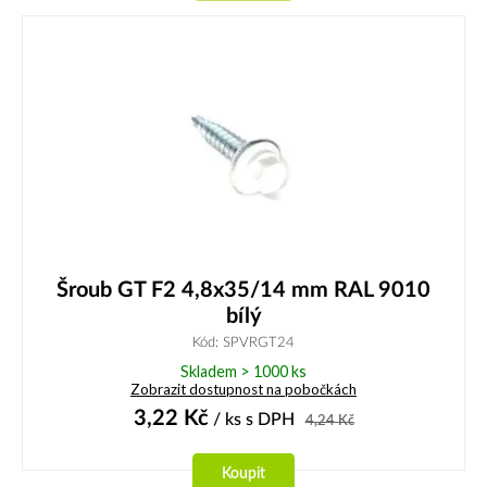
Šroub GT F2 4,8x35/14 mm RAL 9010
bílý
Kód: SPVRGT24
Skladem > 1000 ks
Zobrazit dostupnost na pobočkách
3,22
Kč
/ ks
s DPH
4,24
Kč
Koupit