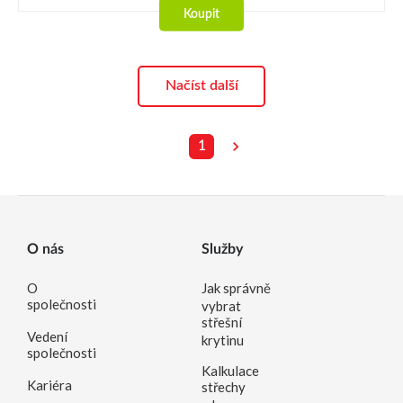
Koupit
Načíst další
1
O nás
Služby
O
Jak správně
společnosti
vybrat
střešní
Vedení
krytinu
společnosti
Kalkulace
Kariéra
střechy