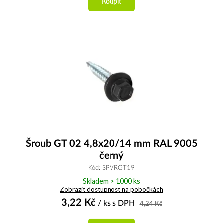
Koupit
Šroub GT 02 4,8x20/14 mm RAL 9005
černý
Kód: SPVRGT19
Skladem > 1000 ks
Zobrazit dostupnost na pobočkách
3,22
Kč
/ ks
s DPH
4,24
Kč