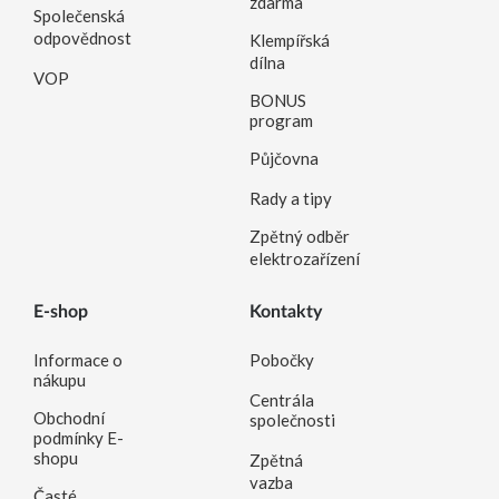
zdarma
Společenská
odpovědnost
Klempířská
dílna
VOP
BONUS
program
Půjčovna
Rady a tipy
Zpětný odběr
elektrozařízení
E-shop
Kontakty
Informace o
Pobočky
nákupu
Centrála
Obchodní
společnosti
podmínky E-
shopu
Zpětná
vazba
Časté