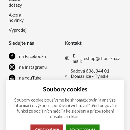
dotazy
Akce a
novinky
Výprodej
Sledujte nás
Kontakt
E-
na Facebooku
eshop@chodska.cz
mail:
na Instagramu
Sadová 636, 344 01
Domažlice - Týnské
na YouTube
Předměstí, CZ
na LinkedInu
Soubory cookies
Soubory cookie používáme ke shromažďování a analýze
informací o výkonu a používání webu, zajištění fungování
Možnosti platby
funkcí ze sociálních médií a ke zlepšení a přizpůsobení
obsahu a reklam.
Zamítnout vše
Povolit cookies