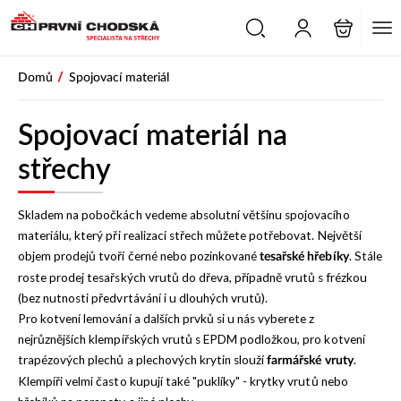
PŘESKOČIT NAVIGACI
/
Domů
Spojovací materiál
Spojovací materiál na
střechy
Skladem na pobočkách vedeme absolutní většinu spojovacího
materiálu, který při realizaci střech můžete potřebovat. Největší
objem prodejů tvoří černé nebo pozinkované
. Stále
tesařské hřebíky
roste prodej tesařských vrutů do dřeva, případně vrutů s frézkou
(bez nutnosti předvrtávání i u dlouhých vrutů).
Pro kotvení lemování a dalších prvků si u nás vyberete z
nejrůznějších klempířských vrutů s EPDM podložkou, pro kotvení
trapézových plechů a plechových krytin slouží
.
farmářské vruty
Klempíři velmi často kupují také "puklíky" - krytky vrutů nebo