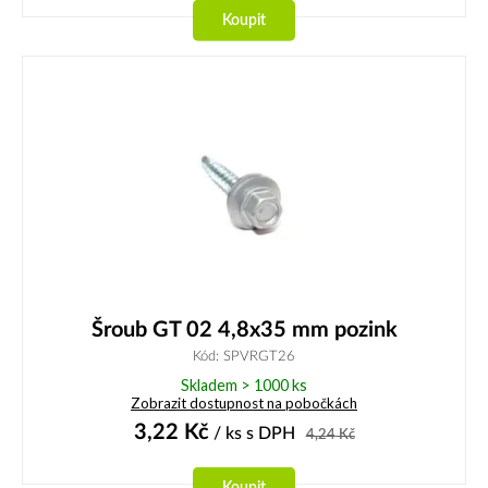
Koupit
Šroub GT 02 4,8x35 mm pozink
Kód: SPVRGT26
Skladem > 1000 ks
Zobrazit dostupnost na pobočkách
3,22
Kč
/ ks
s DPH
4,24
Kč
Koupit