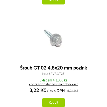
Šroub GT 02 4,8x20 mm pozink
Kód: SPVRGT25
Skladem > 1000 ks
Zobrazit dostupnost na pobočkách
3,22
Kč
/ ks
s DPH
4,24
Kč
Koupit