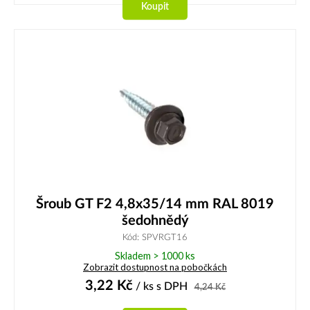
Koupit
Šroub GT F2 4,8x35/14 mm RAL 8019
šedohnědý
Kód: SPVRGT16
Skladem > 1000 ks
Zobrazit dostupnost na pobočkách
3,22
Kč
/ ks
s DPH
4,24
Kč