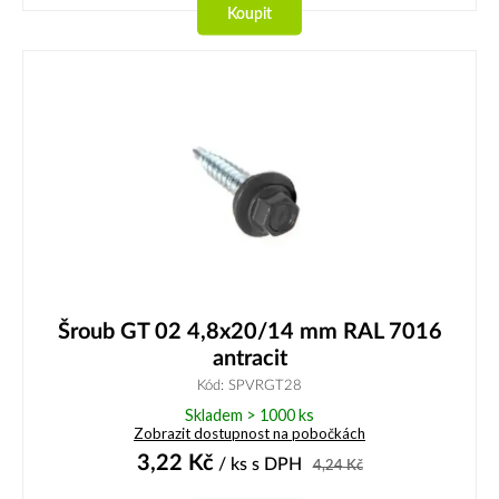
Koupit
Šroub GT 02 4,8x20/14 mm RAL 7016
antracit
Kód: SPVRGT28
Skladem > 1000 ks
Zobrazit dostupnost na pobočkách
3,22
Kč
/ ks
s DPH
4,24
Kč