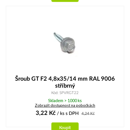
Šroub GT F2 4,8x35/14 mm RAL 9006
stříbrný
Kód: SPVRGT22
Skladem > 1000 ks
Zobrazit dostupnost na pobočkách
3,22
Kč
/ ks
s DPH
4,24
Kč
Koupit