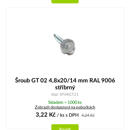
Šroub GT 02 4,8x20/14 mm RAL 9006
stříbrný
Kód: SPVRGT21
Skladem > 1000 ks
Zobrazit dostupnost na pobočkách
3,22
Kč
/ ks
s DPH
4,24
Kč
Koupit