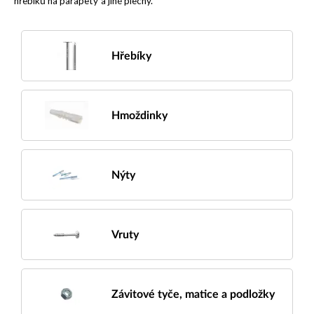
hřebíků na parapety a jiné plechy.
Hřebíky
Hmoždinky
Nýty
Vruty
Závitové tyče, matice a podložky