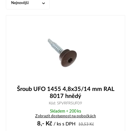
Nejnovější
Šroub UFO 1455 4,8x35/14 mm RAL
8017 hnědý
Kód: SPVRFRSUF09
Skladem < 200 ks
Zobrazit dostupnost na pobočkách
8,-
Kč
/ ks
s DPH
10,53
Kč