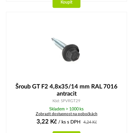
Koupit
Šroub GT F2 4,8x35/14 mm RAL 7016
antracit
Kód: SPVRGT29
Skladem > 1000 ks
Zobrazit dostupnost na pobočkách
3,22
Kč
/ ks
s DPH
4,24
Kč