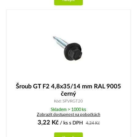
Šroub GT F2 4,8x35/14 mm RAL 9005
černý
Kód: SPVRGT20
Skladem > 1000 ks
Zobrazit dostupnost na pobočkách
3,22
Kč
/ ks
s DPH
4,24
Kč