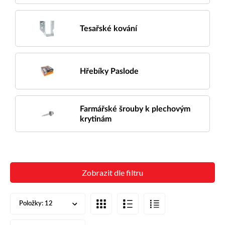
Tesařské kování
Hřebíky Paslode
Farmářské šrouby k plechovým
krytinám
Zobrazit dle filtru
Položky:
12