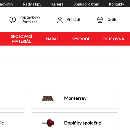
 novinky
Rady a tipy
Kariéra
Bonus program
Kontakty
Poptávkový
Přihlásit
Košík
formulář
SPOJOVACÍ
NÁŘADÍ
VÝPRODEJ
PŮJČOVNA
MATERIÁL
Monterrey
ic
Doplňky společné