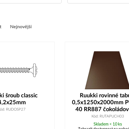
t
Nejnovější
i šroub classic
Ruukki rovinné tab
4,2x25mm
0,5x1250x2000mm 
40 RR887 čokoládov
Kód: RUDOSP27
Kód: RUTAPUCH03
Skladem < 10 ks
Zobrazit dostupnost na pobo