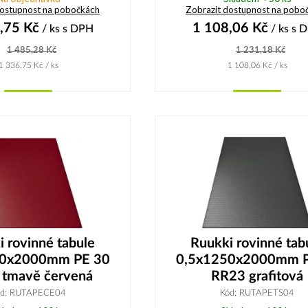
dostupnost na pobočkách
Zobrazit dostupnost na pobo
,75
Kč
1 108,06
Kč
/ ks
s DPH
/ ks
s 
1 485,28
Kč
1 231,18
Kč
1 336,75
Kč
/ ks
1 108,06
Kč
/ ks
Koupit
Koupit
 rovinné tabule
Ruukki rovinné tab
50x2000mm PE 30
0,5x1250x2000mm P
tmavě červená
RR23 grafitová
ód: RUTAPECE04
Kód: RUTAPETS04