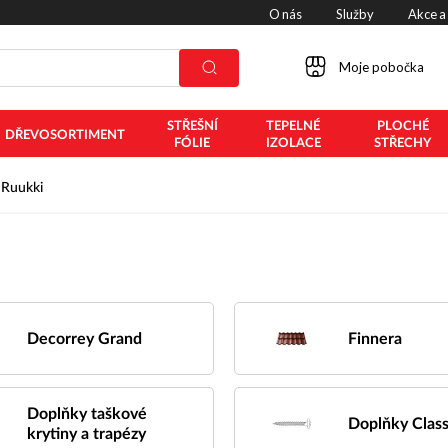
O nás
Služby
Akce a
Moje pobočka
STŘEŠNÍ
TEPELNÉ
PLOCHÉ
DŘEVOSORTIMENT
FÓLIE
IZOLACE
STŘECHY
Ruukki
Decorrey Grand
Finnera
Doplňky taškové
Doplňky Class
krytiny a trapézy