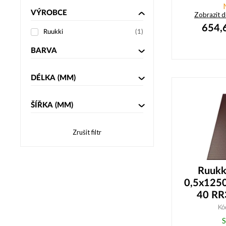
VÝROBCE
Zobrazit 
654,
Ruukki
(
1
)
BARVA
DÉLKA
(MM)
ŠÍŘKA
(MM)
Zrušit filtr
Ruukki
0,5x125
40 RR
Kó
S