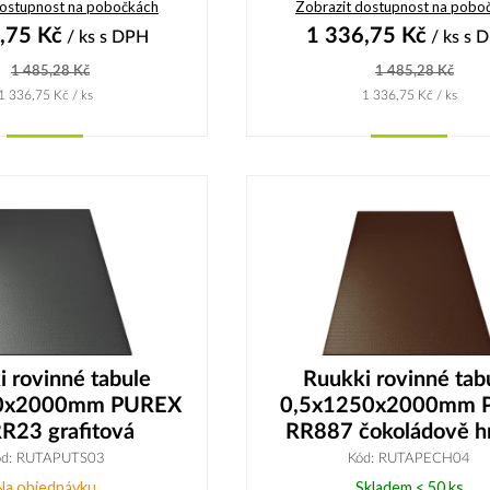
dostupnost na pobočkách
Zobrazit dostupnost na pobo
,75
Kč
1 336,75
Kč
/ ks
s DPH
/ ks
s 
1 485,28
Kč
1 485,28
Kč
1 336,75
Kč
/ ks
1 336,75
Kč
/ ks
Koupit
Koupit
 rovinné tabule
Ruukki rovinné tab
0x2000mm PUREX
0,5x1250x2000mm P
R23 grafitová
RR887 čokoládově h
ód: RUTAPUTS03
Kód: RUTAPECH04
Na objednávku
Skladem < 50 ks