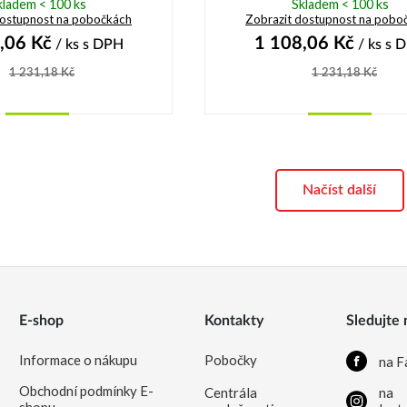
kladem < 100 ks
Skladem < 100 ks
dostupnost na pobočkách
Zobrazit dostupnost na pobo
,06
Kč
1 108,06
Kč
/ ks
s DPH
/ ks
s 
1 231,18
Kč
1 231,18
Kč
Koupit
Koupit
Načíst další
E-shop
Kontakty
Sledujte 
Informace o nákupu
Pobočky
na F
Obchodní podmínky E-
Centrála
na