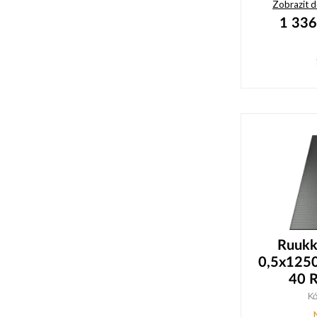
Zobrazit 
1 336
Ruukki
0,5x125
40 R
K