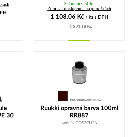
Skladem < 50 ks
čkách
Zobrazit dostupnost na pobočkách
DPH
1 108,06
Kč
/ ks
s DPH
1 231,18
Kč
Koupit
ule
Ruukki opravná barva 100ml
E 30
RR887
Kód: RUDOSPCH28