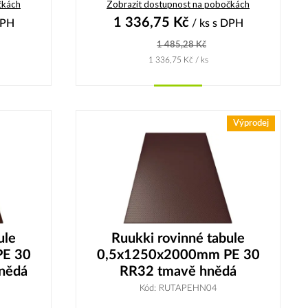
čkách
Zobrazit dostupnost na pobočkách
1 336,75
Kč
DPH
/ ks
s DPH
1 485,28
Kč
1 336,75
Kč
/ ks
Koupit
Výprodej
ule
Ruukki rovinné tabule
E 30
0,5x1250x2000mm PE 30
nědá
RR32 tmavě hnědá
Kód: RUTAPEHN04