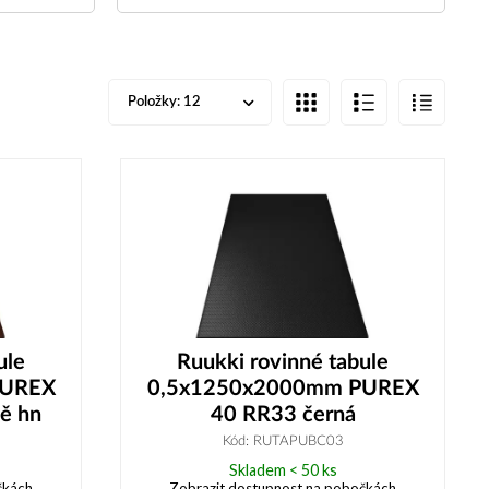
Položky:
12
ule
Ruukki rovinné tabule
PUREX
0,5x1250x2000mm PUREX
ě hn
40 RR33 černá
Kód: RUTAPUBC03
Skladem < 50 ks
čkách
Zobrazit dostupnost na pobočkách