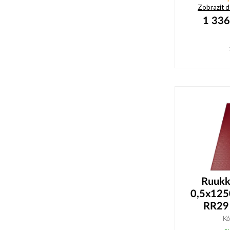
Zobrazit 
1 336
Ruukki
0,5x12
RR29 
K