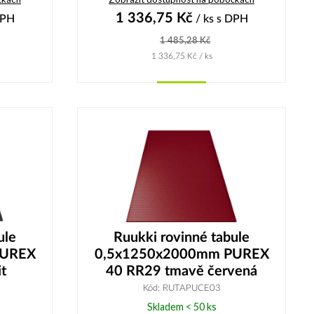
1 336,75
Kč
DPH
/ ks
s DPH
1 485,28
Kč
1 336,75
Kč
/ ks
Koupit
ule
Ruukki rovinné tabule
PUREX
0,5x1250x2000mm PUREX
t
40 RR29 tmavě červená
Kód: RUTAPUCE03
Skladem < 50 ks