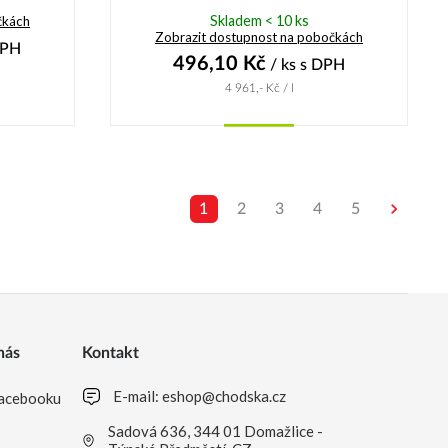
Skladem < 10 ks
čkách
Zobrazit dostupnost na pobočkách
DPH
496,10
Kč
/ ks
s DPH
4 961,-
Kč
/ l
Koupit
1
2
3
4
5
nás
Kontakt
E-mail:
eshop@chodska.cz
acebooku
Sadová 636, 344 01 Domažlice -