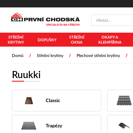
PŘESKOČIT NAVIGACI
STŘEŠNÍ
STŘEŠNÍ
OKAPY A
DOPLŇKY
KRYTINY
OKNA
KLEMPÍŘINA
/
/
/
Domů
Střešní krytiny
Plechové střešní krytiny
Ruukki
Classic
Trapézy