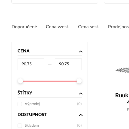
Doporučené
Cena vzest.
Cena sest.
Prodejnos
CENA
–⁠
ŠTÍTKY
Ruukk
Výprodej
(
0
)
DOSTUPNOST
Skladem
(
0
)