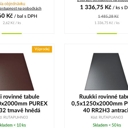
Na objednávku
1 336,75
Kč
/ ks
s 
dostupnost na pobočkách
60
Kč
/ bal
s DPH
1 485,28
Kč
2,62
Kč
/ ks
1 336,75
Kč
/ ks
Koupit
Koupit
Výprodej
 rovinné tabule
Ruukki rovinné tab
0x2000mm PUREX
0,5x1250x2000mm 
32 tmavě hnědá
40 RR2H3 antraci
d: RUTAPUHN03
Kód: RUTAPUAN03
kladem < 10 ks
Skladem < 50 ks