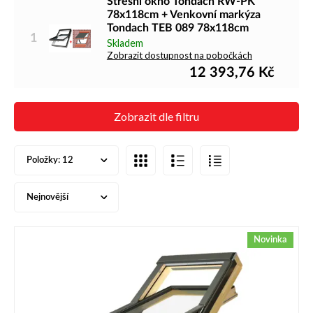
Střešní okno Tondach RW-PK
78x118cm + Venkovní markýza
Tondach TEB 089 78x118cm
1
Skladem
Zobrazit dostupnost na pobočkách
12 393,76
Kč
Zobrazit dle filtru
Položky:
12
Nejnovější
Novinka