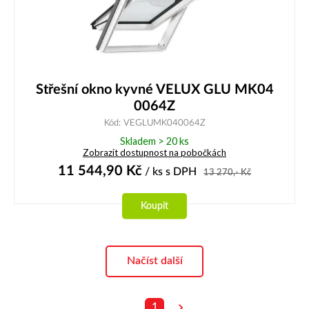
Střešní okno kyvné VELUX GLU MK04
0064Z
Kód: VEGLUMK040064Z
Skladem > 20 ks
Zobrazit dostupnost na pobočkách
11 544,90
Kč
/ ks
s DPH
13 270,-
Kč
Koupit
Načíst další
1