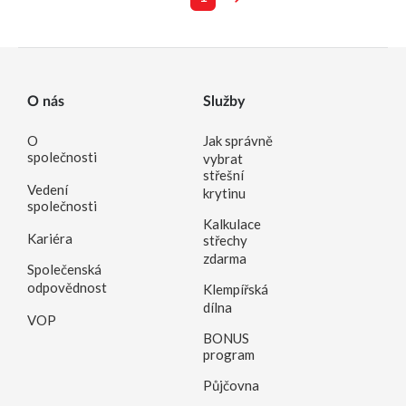
O nás
Služby
O
Jak správně
společnosti
vybrat
střešní
Vedení
krytinu
společnosti
Kalkulace
Kariéra
střechy
zdarma
Společenská
odpovědnost
Klempířská
dílna
VOP
BONUS
program
Půjčovna