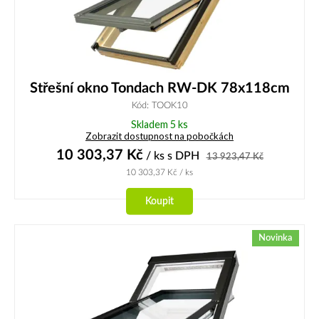
Střešní okno Tondach RW-DK 78x118cm
Kód: TOOK10
Skladem 5 ks
Zobrazit dostupnost na pobočkách
10 303,37
Kč
/ ks
s DPH
13 923,47
Kč
10 303,37
Kč
/ ks
Koupit
Novinka