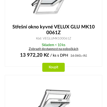
Střešní okno kyvné VELUX GLU MK10
0061Z
Kód: VEGLUMK100061Z
Skladem < 10 ks
Zobrazit dostupnost na pobočkách
13 972,20
Kč
/ ks
s DPH
16 060,-
Kč
Koupit