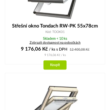
Střešní okno Tondach RW-PK 55x78cm
Kód: TOOK01
Skladem < 10 ks
Zobrazit dostupnost na pobočkách
9 176,06
Kč
/ ks
s DPH
12 400,08
Kč
9 176,06
Kč
/ ks
Koupit