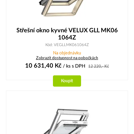
Střešní okno kyvné VELUX GLL MK06
1064Z
Kód: VEGLLMK061064Z
Na objednávku
Zobrazit dostupnost na pobočkách
10 631,40
Kč
/ ks
s DPH
12 220,-
Kč
Koupit