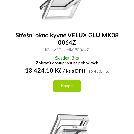
Střešní okno kyvné VELUX GLU MK08
0064Z
Kód: VEGLUMK080064Z
Skladem 3 ks
Zobrazit dostupnost na pobočkách
13 424,10
Kč
/ ks
s DPH
15 430,-
Kč
Koupit