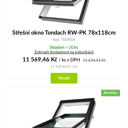
Střešní okno Tondach RW-PK 78x118cm
Kód: TOOK04
Skladem > 20 ks
Zobrazit dostupnost na pobočkách
11 569,46
Kč
/ ks
s DPH
15 634,41
Kč
11 569,46
Kč
/ ks
Koupit
Novinka