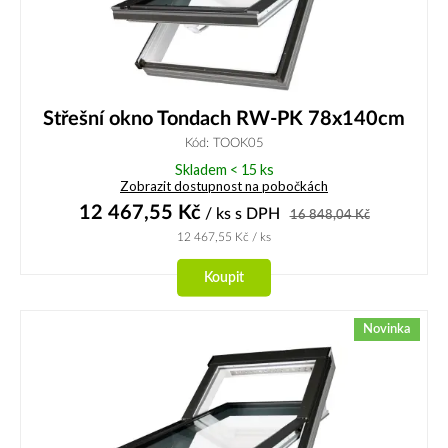
Střešní okno Tondach RW-PK 78x140cm
Kód: TOOK05
Skladem < 15 ks
Zobrazit dostupnost na pobočkách
12 467,55
Kč
/ ks
s DPH
16 848,04
Kč
12 467,55
Kč
/ ks
Koupit
Novinka