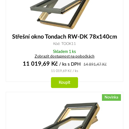
Střešní okno Tondach RW-DK 78x140cm
Kód: TOOK11
Skladem 1 ks
Zobrazit dostupnost na pobočkách
11 019,69
Kč
/ ks
s DPH
14 891,47
Kč
11 019,69
Kč
/ ks
Koupit
Novinka