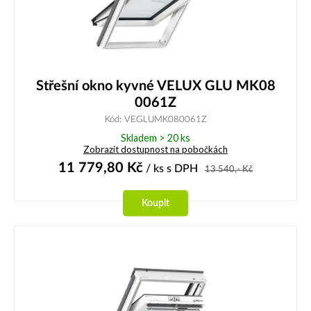
Střešní okno kyvné VELUX GLU MK08
0061Z
Kód: VEGLUMK080061Z
Skladem > 20 ks
Zobrazit dostupnost na pobočkách
11 779,80
Kč
/ ks
s DPH
13 540,-
Kč
Koupit