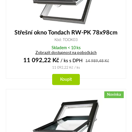
Střešní okno Tondach RW-PK 78x98cm
Kód: TOOK03
Skladem < 10 ks
Zobrazit dostupnost na pobočkách
11 092,22
Kč
/ ks
s DPH
14 989,48
Kč
11 092,22
Kč
/ ks
Koupit
Novinka