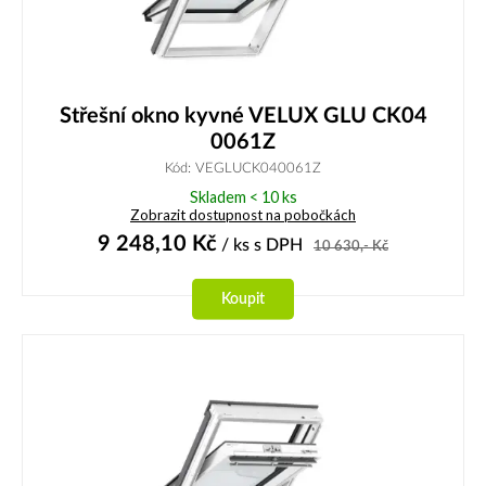
Střešní okno kyvné VELUX GLU CK04
0061Z
Kód: VEGLUCK040061Z
Skladem < 10 ks
Zobrazit dostupnost na pobočkách
9 248,10
Kč
/ ks
s DPH
10 630,-
Kč
Koupit