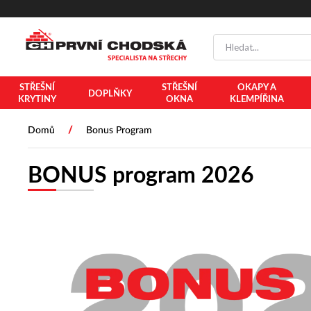
PŘESKOČIT NAVIGACI
STŘEŠNÍ
STŘEŠNÍ
OKAPY A
DOPLŇKY
KRYTINY
OKNA
KLEMPÍŘINA
/
Domů
Bonus Program
BONUS program 2026