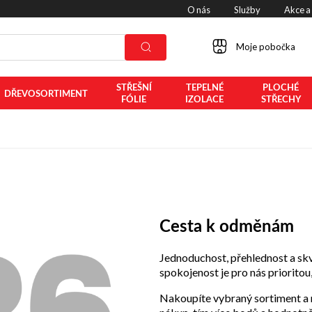
O nás
Služby
Akce a
Moje pobočka
STŘEŠNÍ
TEPELNÉ
PLOCHÉ
DŘEVOSORTIMENT
FÓLIE
IZOLACE
STŘECHY
Cesta k odměnám
Jednoduchost, přehlednost a skv
spokojenost je pro nás priorito
Nakoupíte vybraný sortiment a 