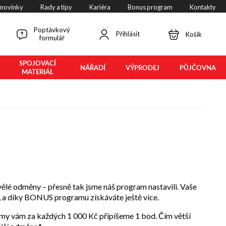
 novinky
Rady a tipy
Kariéra
Bonus program
Kontakty
Poptávkový
Přihlásit
Košík
formulář
SPOJOVACÍ
NÁŘADÍ
VÝPRODEJ
PŮJČOVNA
MATERIÁL
ělé odměny – přesně tak jsme náš program nastavili. Vaše
u, a díky BONUS programu získáváte ještě více.
my vám za každých 1 000 Kč připíšeme 1 bod. Čím větší