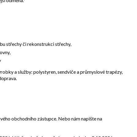
jší odměna.*
u střechy či rekonstrukci střechy,
ovny,
y
robky a služby: polystyren, sendviče a průmyslové trapézy,
doprava.
u svého obchodního zástupce. Nebo nám napište na