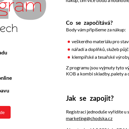
nákup, tím více bodů a hodnotně
Co se započítává?
Body vám připíšeme za nákup:
veškerého materiálu pro stavb
nářadí a doplňků, služeb půjč
adu
klempířské a tesařské výrob
Z programu jsou vyjmuty tyto vý
KOB a kombi skladby, palety a 
online
bavu
J
ak se zapojit?
Registraci jednoduše vyřídíte 
zde
marketing@chodska.cz