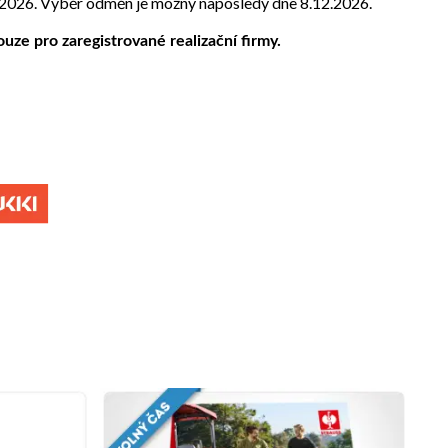
.2026. Výběr odměn je možný naposledy dne 8.12.2026.
ze pro zaregistrované realizační firmy.