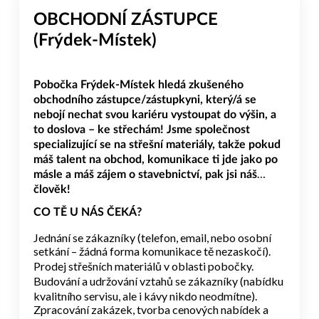
OBCHODNÍ ZÁSTUPCE
(Frýdek-Místek)
Pobočka Frýdek-Místek hledá zkušeného
obchodního zástupce/zástupkyni, který/á se
nebojí nechat svou kariéru vystoupat do výšin, a
to doslova – ke střechám! Jsme společnost
specializující se na střešní materiály, takže pokud
máš talent na obchod, komunikace ti jde jako po
másle a máš zájem o stavebnictví, pak jsi náš
člověk!
CO TĚ U NÁS ČEKÁ?
Jednání se zákazníky (telefon, email, nebo osobní
setkání – žádná forma komunikace tě nezaskočí).
Prodej střešních materiálů v oblasti pobočky.
Budování a udržování vztahů se zákazníky (nabídku
kvalitního servisu, ale i kávy nikdo neodmítne).
Zpracování zakázek, tvorba cenových nabídek a