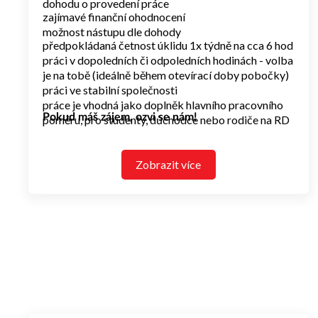
dohodu o provedení práce
zajímavé finanční ohodnocení
možnost nástupu dle dohody
předpokládaná četnost úklidu 1x týdně na cca 6 hod
práci v dopoledních či odpoledních hodinách - volba
je na tobě (ideálně během otevírací doby pobočky)
práci ve stabilní společnosti
práce je vhodná jako doplněk hlavního pracovního
Pokud máš zájem, ozvi se nám!
poměru, pro studenty, důchodce nebo rodiče na RD
Zobrazit více