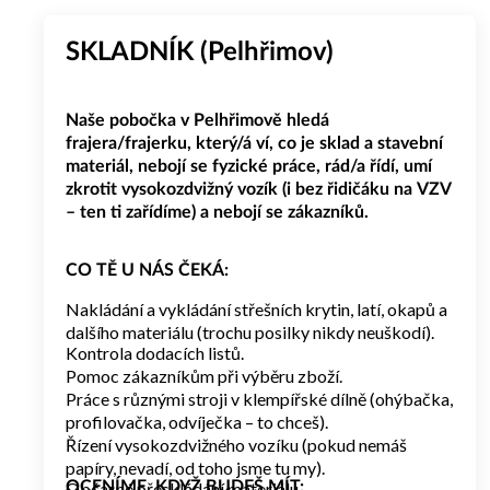
SKLADNÍK (Pelhřimov)
Naše pobočka v Pelhřimově hledá
frajera/frajerku, který/á ví, co je sklad a stavební
materiál, nebojí se fyzické práce, rád/a řídí, umí
zkrotit vysokozdvižný vozík (i bez řidičáku na VZV
– ten ti zařídíme) a nebojí se zákazníků.
CO TĚ U NÁS ČEKÁ:
Nakládání a vykládání střešních krytin, latí, okapů a
dalšího materiálu (trochu posilky nikdy neuškodí).
Kontrola dodacích listů.
Pomoc zákazníkům při výběru zboží.
Práce s různými stroji v klempířské dílně (ohýbačka,
profilovačka, odvíječka – to chceš).
Řízení vysokozdvižného vozíku (pokud nemáš
papíry, nevadí, od toho jsme tu my).
Občasné přeskládání materiálu.
OCENÍME, KDYŽ BUDEŠ MÍT: