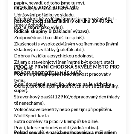
papíry, nevadí, od toho jsme tu my).
Občasné přeskládání materiálu.
OCENÍME, KDYŽ BUDEŠ MÍT:
Udržování pořádku ve skladu.
Středoškolské vzdělání (maturita nebo výuční list –
Rozvozy zboží zákazníkům (v okruhu 30-40 km,
jsme v pohodě).
což je skoro jako výlet).
Řidičák skupiny B (základní výbava).
Zodpovědnost (co slíbíš, to splníš).
Zkušenosti s vysokozdvižným vozíkem nebo jinými
skladovými zvířátky (paleťák atd.).
Dobrou fyzičku a psychickou odolnost.
Zájem o stavebnictví (není nutné být expert, stačí
PROČ JE PRVNÍ CHODSKÁ SKVĚLÉ MÍSTO PRO
nadšení).
Pozitivní přístup k práci a schopnost pracovat v
PRÁCI? PROTOŽE U NÁS MÁŠ:
týmu.
5 dní dovolené navíc (jo, více volna je vždycky
Ochotu prohodit pár přátelských slov se zákazníky.
super).
Stravenkový paušál 129 Kč/odpracovaný den (hlady
tě nenecháme).
Volnočasové benefity nebo penzijní připojištění.
MultiSport karta.
Extra odměny za práci v klempířské dílně.
Práci, kde se nebudeš nudit (žádná rutina).
Skvělý kolektiv (pracovat s fajn lidmi je základ).
Pokud se vidíš v našich požadavcích a máš zájem