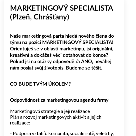
Kvalitní zaškolení zkušenými kolegy (protože každý
MARKETINGOVÝ SPECIALISTA
mistr byl kdysi nováček).
(Plzeň, Chrášťany)
Naše marketingová parta hledá nového člena do
týmu na pozici MARKETINGOVÝ SPECIALISTA!
Orientuješ se v oblasti marketingu, jsi originální,
kreativní a dokážeš věci dotahovat do konce?
Pokud jsi na otázky odpověděl/a ANO, neváhej
nám poslat svůj životopis. Budeme se těšit.
CO BUDE TVÝM ÚKOLEM?
:
Odpovědnost za marketingovou agendu firmy
Marketingová strategie a její realizace
Plán a rozvoj marketingových aktivit a jejich
realizace:
- Podpora vztahů: komunita, sociální sítě, veletrhy,