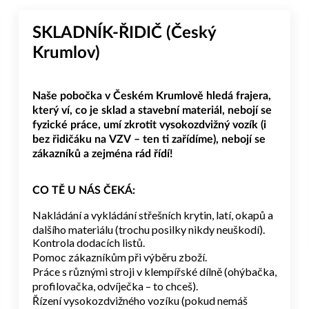
SKLADNÍK-ŘIDIČ (Český
Krumlov)
Naše pobočka v Českém Krumlově hledá frajera,
který ví, co je sklad a stavební materiál, nebojí se
fyzické práce, umí zkrotit vysokozdvižný vozík (i
bez řidičáku na VZV – ten ti zařídíme), nebojí se
zákazníků a zejména rád řídí!
CO TĚ U NÁS ČEKÁ:
Nakládání a vykládání střešních krytin, latí, okapů a
dalšího materiálu (trochu posilky nikdy neuškodí).
Kontrola dodacích listů.
Pomoc zákazníkům při výběru zboží.
Práce s různými stroji v klempířské dílně (ohýbačka,
profilovačka, odvíječka – to chceš).
Řízení vysokozdvižného vozíku (pokud nemáš