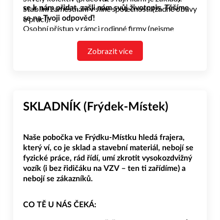
Stabilní zaměstnání v silné společnosti (žádné obavy
se k nám přidat, zašli nám svůj životopis. Těšíme
o práci).
se na Tvoji odpověď!
Osobní přístup v rámci rodinné firmy (nejsme
korporát).
Firemní akce a teambuildingy.
Zobrazit více
Zaměstnanecké slevy na prodávané zboží.
Možnost kariérního růstu.
Práci na hlavní pracovní poměr.
Pravidelnou a včasnou výplatu (každý měsíc jistota
na účtu).
SKLADNÍK (Frýdek-Místek)
Naše pobočka ve Frýdku-Místku hledá frajera,
který ví, co je sklad a stavební materiál, nebojí se
fyzické práce, rád řídí, umí zkrotit vysokozdvižný
vozík (i bez řidičáku na VZV – ten ti zařídíme) a
nebojí se zákazníků.
CO TĚ U NÁS ČEKÁ: