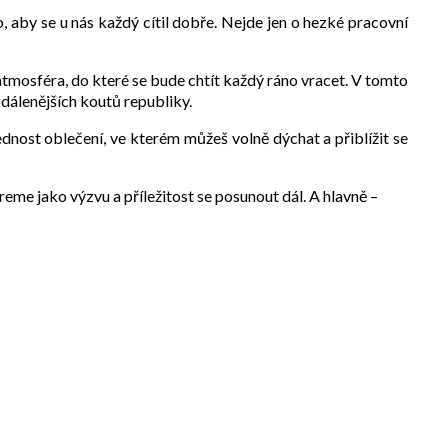
aby se u nás každý cítil dobře. Nejde jen o hezké pracovní
atmosféra, do které se bude chtít každý ráno vracet. V tomto
zdálenějších koutů republiky.
dnost oblečení, ve kterém můžeš volně dýchat a přiblížit se
eme jako výzvu a příležitost se posunout dál. A hlavně –