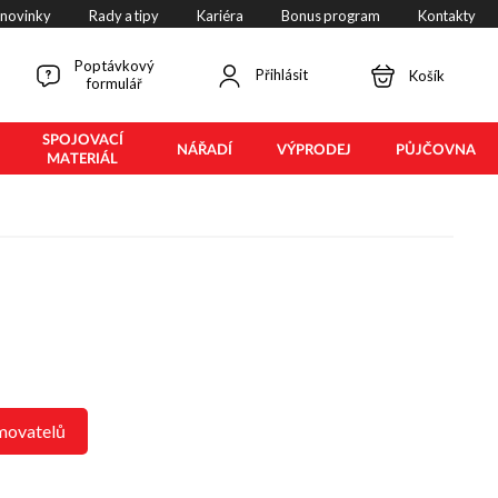
 novinky
Rady a tipy
Kariéra
Bonus program
Kontakty
Poptávkový
Přihlásit
Košík
formulář
SPOJOVACÍ
NÁŘADÍ
VÝPRODEJ
PŮJČOVNA
MATERIÁL
movatelů