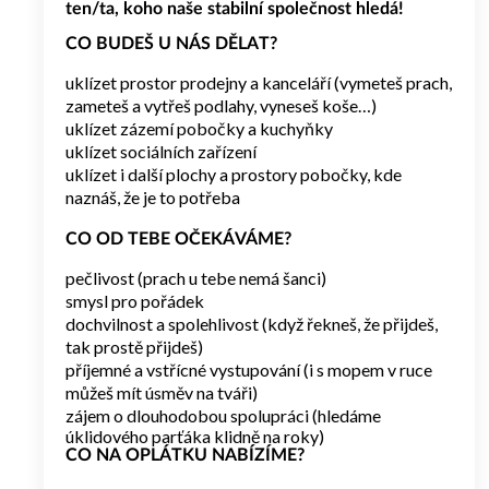
ten/ta, koho naše stabilní společnost hledá!
CO BUDEŠ U NÁS DĚLAT?
uklízet prostor prodejny a kanceláří (vymeteš prach,
zameteš a vytřeš podlahy, vyneseš koše…)
uklízet zázemí pobočky a kuchyňky
uklízet sociálních zařízení
uklízet i další plochy a prostory pobočky, kde
naznáš, že je to potřeba
CO OD TEBE OČEKÁVÁME?
pečlivost (prach u tebe nemá šanci)
smysl pro pořádek
dochvilnost a spolehlivost (když řekneš, že přijdeš,
tak prostě přijdeš)
příjemné a vstřícné vystupování (i s mopem v ruce
můžeš mít úsměv na tváři)
zájem o dlouhodobou spolupráci (hledáme
úklidového parťáka klidně na roky)
CO NA OPLÁTKU NABÍZÍME?