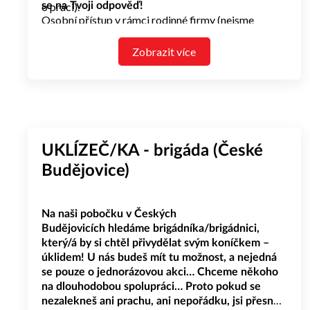
o práci).
se na Tvoji odpověď!
Osobní přístup v rámci rodinné firmy (nejsme
korporát).
Firemní akce a teambuildingy.
Zobrazit více
Zaměstnanecké slevy na prodávané zboží.
Možnost kariérního růstu.
Práci na hlavní pracovní poměr.
Pravidelnou a včasnou výplatu (každý měsíc jistota
na účtu).
UKLÍZEČ/KA - brigáda (České
Budějovice)
Na naši pobočku v Českých
Budějovicích hledáme brigádníka/brigádnici,
který/á by si chtěl přivydělat svým koníčkem –
úklidem! U nás budeš mít tu možnost, a nejedná
se pouze o jednorázovou akci… Chceme někoho
na dlouhodobou spolupráci… Proto pokud se
nezalekneš ani prachu, ani nepořádku, jsi přesně