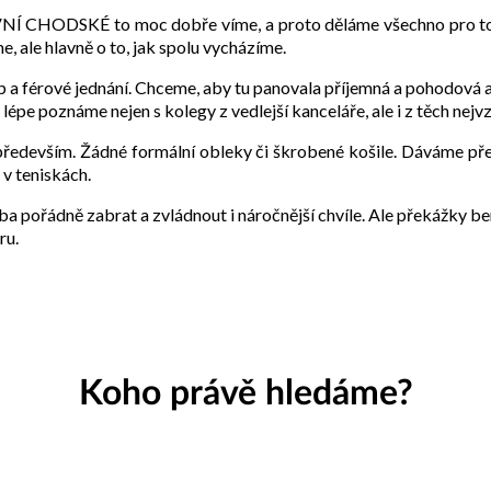
PRVNÍ CHODSKÉ to moc dobře víme, a proto děláme všechno pro to, 
, ale hlavně o to, jak spolu vycházíme.
up a férové jednání. Chceme, aby tu panovala příjemná a pohodová 
lépe poznáme nejen s kolegy z vedlejší kanceláře, ale i z těch nejv
především. Žádné formální obleky či škrobené košile. Dáváme pře
v teniskách.
a pořádně zabrat a zvládnout i náročnější chvíle. Ale překážky ber
ru.
Koho právě hledáme?