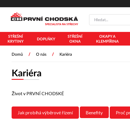
STŘEŠNÍ
STŘEŠNÍ
OKAPY A
DOPLŇKY
KRYTINY
OKNA
KLEMPÍŘINA
/
/
Domů
O nás
Kariéra
Kariéra
Život v PRVNÍ CHODSKÉ
Jak probíhá výběrové řízení
Benefity
Proč 