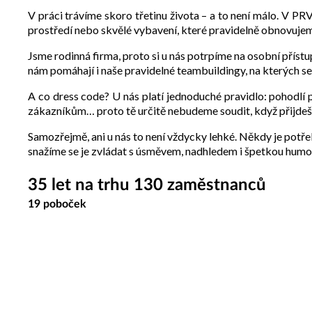
V práci trávíme skoro třetinu života – a to není málo. V 
prostředí nebo skvělé vybavení, které pravidelně obnovujeme
Jsme rodinná firma, proto si u nás potrpíme na osobní příst
nám pomáhají i naše pravidelné teambuildingy, na kterých se 
A co dress code? U nás platí jednoduché pravidlo: pohodlí 
zákazníkům… proto tě určitě nebudeme soudit, když přijdeš 
Samozřejmě, ani u nás to není vždycky lehké. Někdy je potřeb
snažíme se je zvládat s úsměvem, nadhledem i špetkou humo
35 let na trhu 130 zaměstnanců
19 poboček