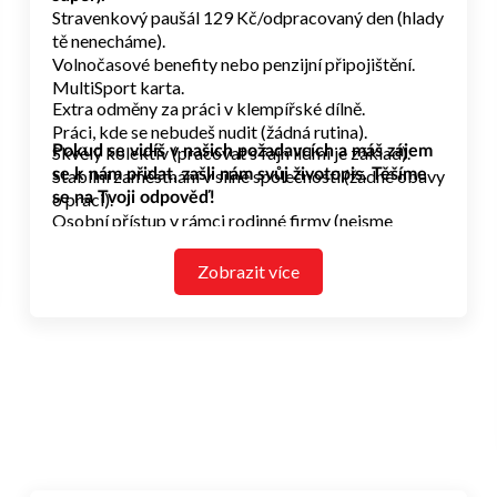
Stravenkový paušál 129 Kč/odpracovaný den (hlady
tě nenecháme).
Volnočasové benefity nebo penzijní připojištění.
MultiSport karta.
Extra odměny za práci v klempířské dílně.
Práci, kde se nebudeš nudit (žádná rutina).
Skvělý kolektiv (pracovat s fajn lidmi je základ).
Pokud se vidíš v našich požadavcích a máš zájem
Stabilní zaměstnání v silné společnosti (žádné obavy
se k nám přidat, zašli nám svůj životopis. Těšíme
o práci).
se na Tvoji odpověď!
Osobní přístup v rámci rodinné firmy (nejsme
korporát).
Firemní akce a teambuildingy.
Zobrazit více
Zaměstnanecké slevy na prodávané zboží.
Možnost kariérního růstu.
Práci na hlavní pracovní poměr.
Pravidelnou a včasnou výplatu (každý měsíc jistota
na účtu).