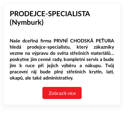
PRODEJCE-SPECIALISTA
(Nymburk)
Naše dceřiná firma PRVNÍ CHODSKÁ PEŤURA
hledá prodejce-specialistu, který zákazníky
vezme na výpravu do světa střešních materiálů…
poskytne jim cenné rady, kompletní servis a bude
jim k ruce při jejich výběru a nákupu. Tvůj
pracovní ráj bude plný střešních krytin, latí,
okapů, ale také administrativy.
CO TĚ U NÁS ČEKÁ?
Zobrazit více
Přivítání zákazníků na naší prodejně (s úsměvem
širším než střechy, které prodáváme).
Aktivní prodej zboží.
Poskytování odborných rad a technického know-
how (žádné obavy, do všeho tě zasvětíme).
Příprava cenových nabídek.