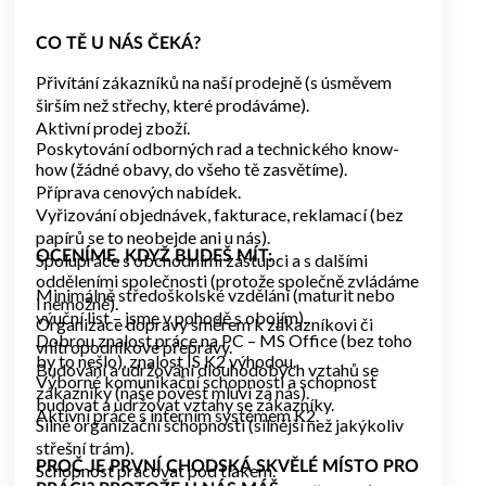
korporát).
Firemní akce a teambuildingy.
CO TĚ U NÁS ČEKÁ?
Zaměstnanecké slevy na prodávané produkty,
materiály a služby.
Přivítání zákazníků na naší prodejně (s úsměvem
Příležitosti pro osobní a kariérní rozvoj v rámci
širším než střechy, které prodáváme).
společnosti (tvůj růst je i náš růst).
Aktivní prodej zboží.
Dlouhodobé zaměstnání na hlavní pracovní poměr.
Poskytování odborných rad a technického know-
Pravidelnou a včasnou výplatu.
how (žádné obavy, do všeho tě zasvětíme).
Kvalitní zaškolení zkušenými kolegy (protože každý
Příprava cenových nabídek.
mistr byl kdysi nováček).
Vyřizování objednávek, fakturace, reklamací (bez
papírů se to neobejde ani u nás).
OCENÍME, KDYŽ BUDEŠ MÍT:
Spolupráce s obchodními zástupci a s dalšími
Pokud se vidíš v našich požadavcích a máš zájem
odděleními společnosti (protože společně zvládáme
se k nám přidat, zašli nám svůj životopis. Těšíme
Minimálně středoškolské vzdělání (maturit nebo
i nemožné).
se na Tvoji odpověď!
výuční list – jsme v pohodě s obojím).
Organizace dopravy směrem k zákazníkovi či
Dobrou znalost práce na PC – MS Office (bez toho
vnitropodnikové přepravy.
by to nešlo), znalost IS K2 výhodou.
Budování a udržování dlouhodobých vztahů se
Výborné komunikační schopnosti a schopnost
zákazníky (naše pověst mluví za nás).
budovat a udržovat vztahy se zákazníky.
Aktivní práce s interním systémem K2.
Silné organizační schopnosti (silnější než jakýkoliv
střešní trám).
PROČ JE PRVNÍ CHODSKÁ SKVĚLÉ MÍSTO PRO
Schopnost pracovat pod tlakem.