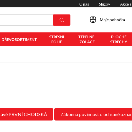
O nás
Služby
Akce a
Moje pobočka
STŘEŠNÍ
TEPELNÉ
PLOCHÉ
DŘEVOSORTIMENT
FÓLIE
IZOLACE
STŘECHY
právě PRVNÍ CHODSKÁ
Zákonná povinnost o ochraně ozna