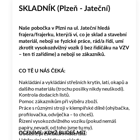
SKLADNÍK (Plzeň - Jateční)
Naše pobočka v Plzni na ul. Jateční hledá
frajera/frajerku, který/á ví, co je sklad a stavební
materiál, nebojí se fyzické práce, rád/a řídí, umí
zkrotit vysokozdvižný vozík (i bez řidičáku na VZV
– ten ti zařídíme) a nebojí se zákazníků.
CO TĚ U NÁS ČEKÁ:
Nakládání a vykládání střešních krytin, latí, okapů a
dalšího materiálu (trochu posilky nikdy neuškodí).
Kontrola dodacích listů.
Pomoc zákazníkům při výběru zboží.
Práce s různými stroji v klempířské dílně (ohýbačka,
profilovačka, odvíječka – to chceš).
Řízení vysokozdvižného vozíku (pokud nemáš
papíry, nevadí, od toho jsme tu my).
Občasné přeskládání materiálu.
OCENÍME, KDYŽ BUDEŠ MÍT:
Udržování pořádku ve skladu.