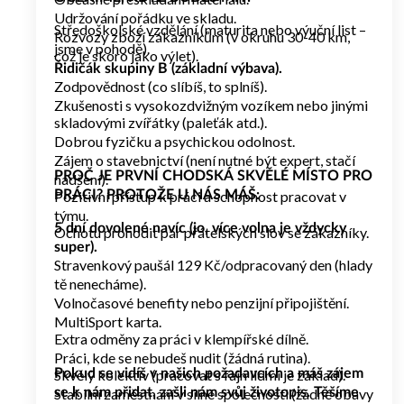
Udržování pořádku ve skladu.
Středoškolské vzdělání (maturita nebo výuční list –
Rozvozy zboží zákazníkům (v okruhu 30-40 km,
jsme v pohodě).
což je skoro jako výlet).
Řidičák skupiny B (základní výbava).
Zodpovědnost (co slíbíš, to splníš).
Zkušenosti s vysokozdvižným vozíkem nebo jinými
skladovými zvířátky (paleťák atd.).
Dobrou fyzičku a psychickou odolnost.
Zájem o stavebnictví (není nutné být expert, stačí
PROČ JE PRVNÍ CHODSKÁ SKVĚLÉ MÍSTO PRO
nadšení).
Pozitivní přístup k práci a schopnost pracovat v
PRÁCI? PROTOŽE U NÁS MÁŠ:
týmu.
5 dní dovolené navíc (jo, více volna je vždycky
Ochotu prohodit pár přátelských slov se zákazníky.
super).
Stravenkový paušál 129 Kč/odpracovaný den (hlady
tě nenecháme).
Volnočasové benefity nebo penzijní připojištění.
MultiSport karta.
Extra odměny za práci v klempířské dílně.
Práci, kde se nebudeš nudit (žádná rutina).
Skvělý kolektiv (pracovat s fajn lidmi je základ).
Pokud se vidíš v našich požadavcích a máš zájem
Stabilní zaměstnání v silné společnosti (žádné obavy
se k nám přidat, zašli nám svůj životopis. Těšíme