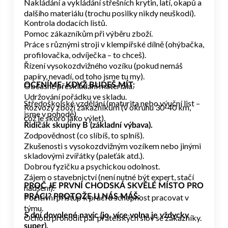
Nakládání a vykládání střešních krytin, latí, okapů a
dalšího materiálu (trochu posilky nikdy neuškodí).
Kontrola dodacích listů.
Pomoc zákazníkům při výběru zboží.
Práce s různými stroji v klempířské dílně (ohýbačka,
profilovačka, odvíječka – to chceš).
Řízení vysokozdvižného vozíku (pokud nemáš
papíry, nevadí, od toho jsme tu my).
Občasné přeskládání materiálu.
OCENÍME, KDYŽ BUDEŠ MÍT:
Udržování pořádku ve skladu.
Středoškolské vzdělání (maturita nebo výuční list –
Rozvozy zboží zákazníkům (v okruhu 30-40 km,
jsme v pohodě).
což je skoro jako výlet).
Řidičák skupiny B (základní výbava).
Zodpovědnost (co slíbíš, to splníš).
Zkušenosti s vysokozdvižným vozíkem nebo jinými
skladovými zvířátky (paleťák atd.).
Dobrou fyzičku a psychickou odolnost.
Zájem o stavebnictví (není nutné být expert, stačí
PROČ JE PRVNÍ CHODSKÁ SKVĚLÉ MÍSTO PRO
nadšení).
Pozitivní přístup k práci a schopnost pracovat v
PRÁCI? PROTOŽE U NÁS MÁŠ:
týmu.
5 dní dovolené navíc (jo, více volna je vždycky
Ochotu prohodit pár přátelských slov se zákazníky.
super).