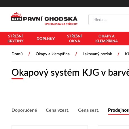
STŘEŠNÍ
STŘEŠNÍ
OKAPY A
DOPLŇKY
KRYTINY
OKNA
KLEMPÍŘINA
/
/
/
Domů
Okapy a klempířina
Lakovaný pozink
K
Okapový systém KJG v barvě
Doporučené
Cena vzest.
Cena sest.
Prodejnos