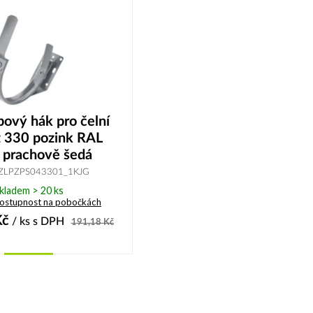
ový hák pro čelní
 330 pozink RAL
 prachově šedá
LZLPZPS043301_1KJG
kladem > 20 ks
dostupnost na pobočkách
č
/ ks
s DPH
191,18
Kč
Koupit