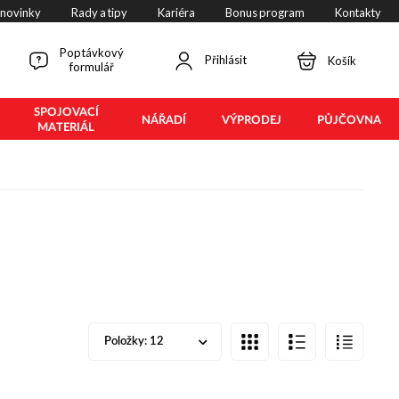
 novinky
Rady a tipy
Kariéra
Bonus program
Kontakty
Poptávkový
Přihlásit
Košík
formulář
SPOJOVACÍ
NÁŘADÍ
VÝPRODEJ
PŮJČOVNA
MATERIÁL
Položky:
12