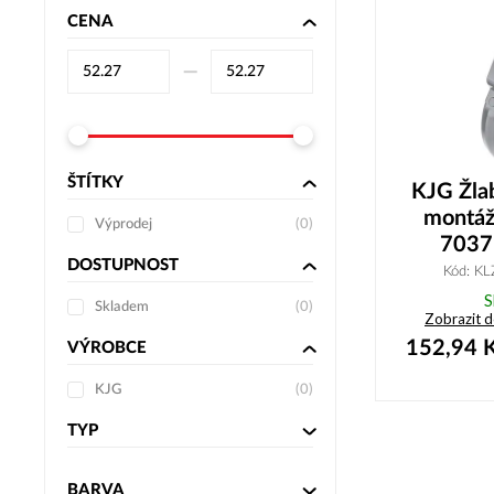
CENA
–⁠
ŠTÍTKY
KJG Žlab
montáž
Výprodej
(
0
)
7037
DOSTUPNOST
Kód: K
S
Skladem
(
0
)
Zobrazit 
152,94
K
VÝROBCE
KJG
(
0
)
TYP
BARVA