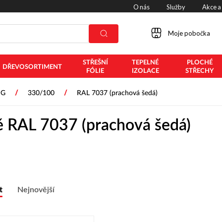
O nás
Služby
Akce a
Moje pobočka
STŘEŠNÍ
TEPELNÉ
PLOCHÉ
DŘEVOSORTIMENT
FÓLIE
IZOLACE
STŘECHY
/
/
JG
330/100
RAL 7037 (prachová šedá)
 RAL 7037 (prachová šedá)
t
Nejnovější