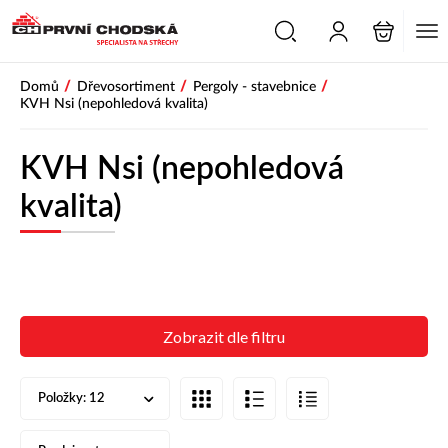
/
/
/
Domů
Dřevosortiment
Pergoly - stavebnice
KVH Nsi (nepohledová kvalita)
KVH Nsi (nepohledová
kvalita)
Zobrazit dle filtru
Položky:
12