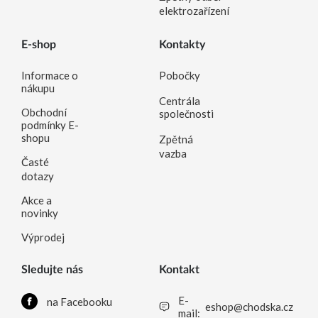
elektrozařízení
E-shop
Kontakty
Informace o
Pobočky
nákupu
Centrála
Obchodní
společnosti
podmínky E-
shopu
Zpětná
vazba
Časté
dotazy
Akce a
novinky
Výprodej
Sledujte nás
Kontakt
E-
na Facebooku
eshop@chodska.cz
mail: