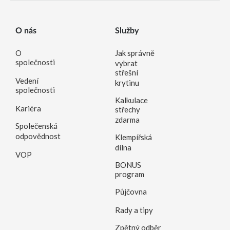
O nás
Služby
O
Jak správně
společnosti
vybrat
střešní
Vedení
krytinu
společnosti
Kalkulace
Kariéra
střechy
zdarma
Společenská
odpovědnost
Klempířská
dílna
VOP
BONUS
program
Půjčovna
Rady a tipy
Zpětný odběr