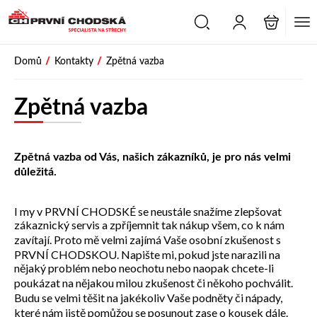
PŘESKOČIT NAVIGACI
/
/
Domů
Kontakty
Zpětná vazba
Zpětná vazba
Zpětná vazba od Vás, našich zákazníků, je pro nás velmi
důležitá.
I my v PRVNÍ CHODSKÉ se neustále snažíme zlepšovat
zákaznický servis a zpříjemnit tak nákup všem, co k nám
zavítají. Proto mě velmi zajímá Vaše osobní zkušenost s
PRVNÍ CHODSKOU. Napište mi, pokud jste narazili na
nějaký problém nebo neochotu nebo naopak chcete-li
poukázat na nějakou milou zkušenost či někoho pochválit.
Budu se velmi těšit na jakékoliv Vaše podněty či nápady,
které nám jistě pomůžou se posunout zase o kousek dále.