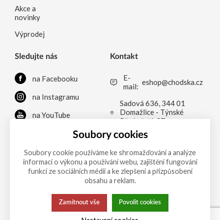
Akce a
novinky
Výprodej
Sledujte nás
Kontakt
E-
na Facebooku
eshop@chodska.cz
mail:
na Instagramu
Sadová 636, 344 01
Domažlice - Týnské
na YouTube
Předměstí, CZ
na LinkedInu
Soubory cookies
Soubory cookie používáme ke shromažďování a analýze
informací o výkonu a používání webu, zajištění fungování
Možnosti platby
funkcí ze sociálních médií a ke zlepšení a přizpůsobení
obsahu a reklam.
Zamítnout vše
Povolit cookies
Tato stránka používá soubory cookies.
Zásady ochrany