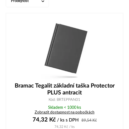
Prodejnost
Bramac Tegalit základní taška Protector
PLUS antracit
Kód: BRTEPPAN01
Skladem < 1000 ks
Zobrazit dostupnost na pobočkách
74,32
Kč
/ ks
s DPH
89,54
Kč
74,32
Kč
/ ks