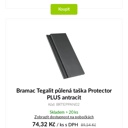
Koupit
Bramac Tegalit půlená taška Protector
PLUS antracit
Kód: BRTEPPAN02
Skladem > 20 ks
Zobrazit dostupnost na pobočkách
74,32
Kč
/ ks
s DPH
89,54
Kč