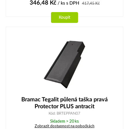
346,48
Kč
/ ks
s DPH
417,45
Kč
Koupit
Bramac Tegalit půlená taška pravá
Protector PLUS antracit
Kód: BRTEPPAN07
Skladem > 20 ks
Zobrazit dostupnost na pobočkách