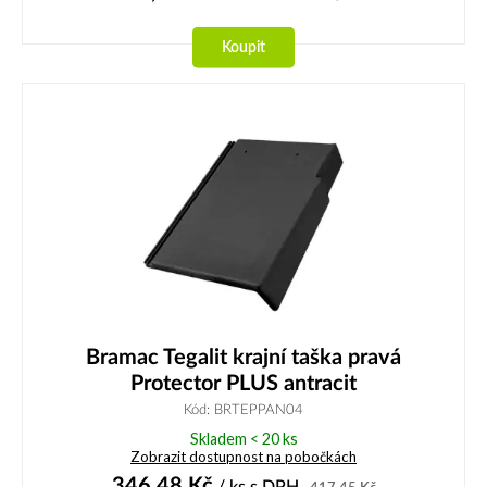
Koupit
Bramac Tegalit krajní taška pravá
Protector PLUS antracit
Kód: BRTEPPAN04
Skladem < 20 ks
Zobrazit dostupnost na pobočkách
346,48
Kč
/ ks
s DPH