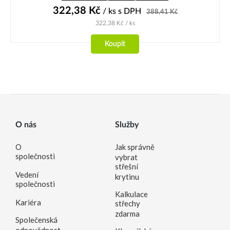
322,38
Kč
/ ks
s DPH
388,41
Kč
322,38
Kč
/ ks
Koupit
O nás
Služby
O
Jak správně
společnosti
vybrat
střešní
Vedení
krytinu
společnosti
Kalkulace
Kariéra
střechy
zdarma
Společenská