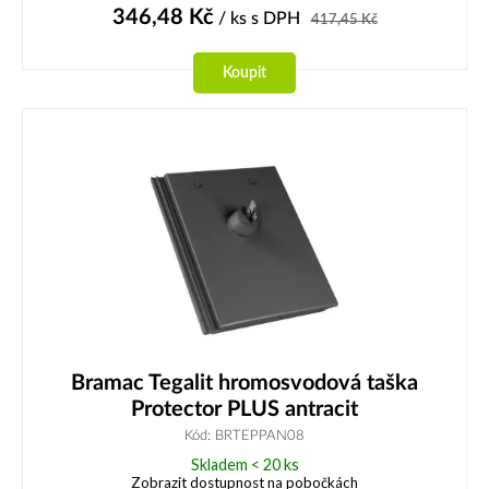
346,48
Kč
/ ks
s DPH
417,45
Kč
Koupit
Bramac Tegalit hromosvodová taška
Protector PLUS antracit
Kód: BRTEPPAN08
Skladem < 20 ks
Zobrazit dostupnost na pobočkách