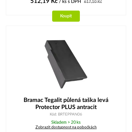
512,19
Kč
/ ks
s DPH
617,10
Kč
Koupit
Bramac Tegalit půlená taška levá
Protector PLUS antracit
Kód: BRTEPPAN06
Skladem > 20 ks
Zobrazit dostupnost na pobočkách