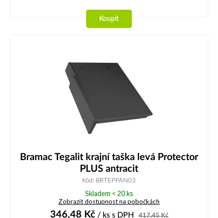
Koupit
Bramac Tegalit krajní taška levá Protector
PLUS antracit
Kód: BRTEPPAN03
Skladem < 20 ks
Zobrazit dostupnost na pobočkách
346,48
Kč
/ ks
s DPH
417,45
Kč