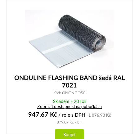
ONDULINE FLASHING BAND šedá RAL
7021
Kód: ONONDO50
Skladem > 20 rolí
Zobrazit dostupnost na pobočkách
947,67
Kč
/ role
s DPH
1 076,90
Kč
379,07
Kč
/ bm
Koupit