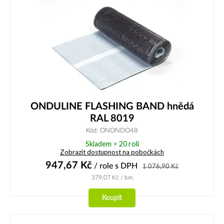
ONDULINE FLASHING BAND hnědá
RAL 8019
Kód: ONONDO48
Skladem > 20 rolí
Zobrazit dostupnost na pobočkách
947,67
Kč
/ role
s DPH
1 076,90
Kč
379,07
Kč
/ bm
Koupit