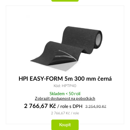
HPI EASY-FORM 5m 300 mm černá
Kód: HPTP40
Skladem < 50 rolí
Zobrazit dostupnost na pobočkách
2 766,67
Kč
/ role
s DPH
3 254,90
Kč
2 766,67
Kč
/ role
Koupit