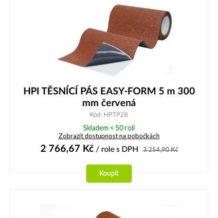
HPI TĚSNÍCÍ PÁS EASY-FORM 5 m 300
mm červená
Kód: HPTP28
Skladem < 50 rolí
Zobrazit dostupnost na pobočkách
2 766,67
Kč
/ role
s DPH
3 254,90
Kč
Koupit