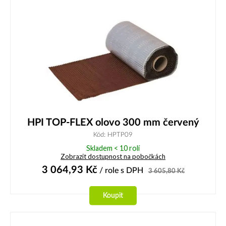
HPI TOP-FLEX olovo 300 mm červený
Kód: HPTP09
Skladem < 10 rolí
Zobrazit dostupnost na pobočkách
3 064,93
Kč
/ role
s DPH
3 605,80
Kč
Koupit