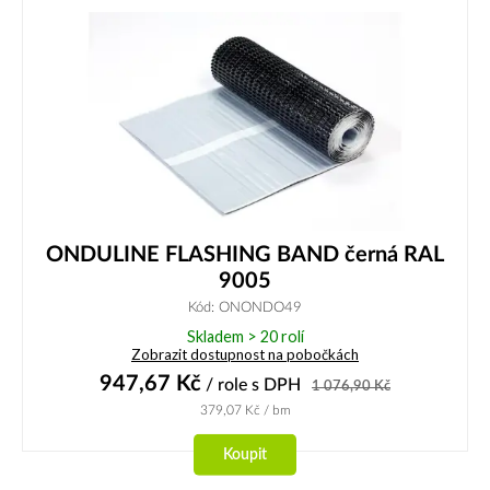
ONDULINE FLASHING BAND černá RAL
9005
Kód: ONONDO49
Skladem > 20 rolí
Zobrazit dostupnost na pobočkách
947,67
Kč
/ role
s DPH
1 076,90
Kč
379,07
Kč
/ bm
Koupit