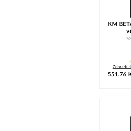
KM BETA
v
Kó
Zobrazit 
551,76
K