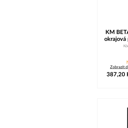
KM BETA
okrajová 
Kó
Zobrazit 
387,20