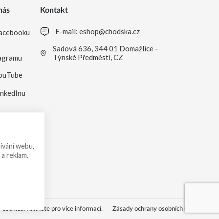
nás
Kontakt
E-mail:
eshop@chodska.cz
acebooku
Sadová 636, 344 01 Domažlice -
Týnské Předměstí, CZ
agramu
ouTube
inkedInu
ívání webu,
 a reklam.
cookies. Klikněte pro více informací.
Zásady ochrany osobních údajů