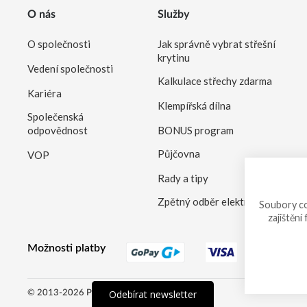
O nás
Služby
O společnosti
Jak správně vybrat střešní
krytinu
Vedení společnosti
Kalkulace střechy zdarma
Kariéra
Klempířská dílna
Společenská
odpovědnost
BONUS program
Půjčovna
VOP
Rady a tipy
Zpětný odběr elektrozařízení
Soubory co
zajištění
Možnosti platby
Odebírat newsletter
© 2013-2026 PRVNÍ CHODSKÁ eshop