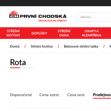
PŘESKOČIT NAVIGACI
STŘEŠNÍ
STŘEŠNÍ
OKAPY A
DOPLŇKY
KRYTINY
OKNA
KLEMPÍŘINA
/
/
/
Domů
Střešní krytiny
Betonové střešní tašky
Rota
Doporučené
Cena vzest.
Cena sest.
Prodejnos