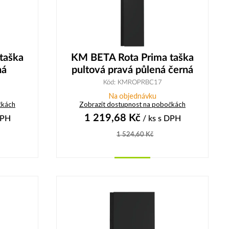
taška
KM BETA Rota Prima taška
ná
pultová pravá půlená černá
Kód: KMROPRBC17
Na objednávku
čkách
Zobrazit dostupnost na pobočkách
1 219,68
Kč
DPH
/ ks
s DPH
1 524,60
Kč
Koupit