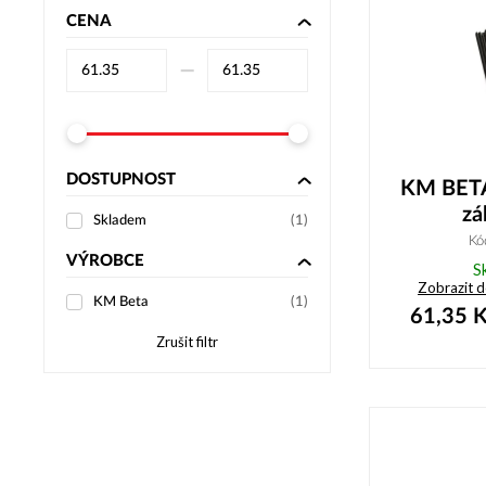
CENA
–⁠
DOSTUPNOST
KM BETA
zá
Skladem
(
1
)
Kó
VÝROBCE
S
Zobrazit 
KM Beta
(
1
)
61,35
K
Zrušit filtr