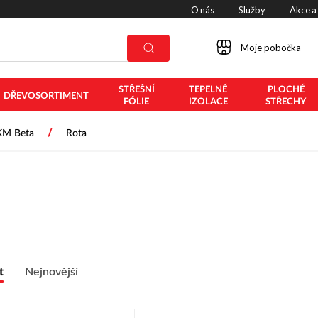
O nás
Služby
Akce a
Moje pobočka
STŘEŠNÍ
TEPELNÉ
PLOCHÉ
DŘEVOSORTIMENT
FÓLIE
IZOLACE
STŘECHY
/
KM Beta
Rota
t
Nejnovější