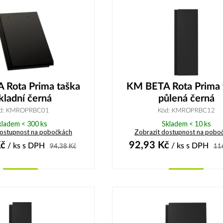
 Rota Prima taška
KM BETA Rota Prima 
kladní černá
půlená černá
d: KMROPRBC01
Kód: KMROPRBC12
kladem < 300 ks
Skladem < 10 ks
dostupnost na pobočkách
Zobrazit dostupnost na pobo
č
92,93
Kč
/ ks
s DPH
/ ks
s DPH
94,38
Kč
11
Koupit
Koupit