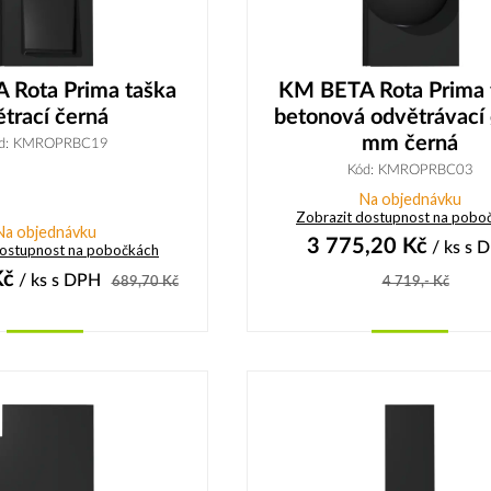
 Rota Prima taška
KM BETA Rota Prima 
ětrací černá
betonová odvětrávací
mm černá
d: KMROPRBC19
Kód: KMROPRBC03
Na objednávku
Zobrazit dostupnost na pobo
Na objednávku
3 775,20
Kč
/ ks
s 
dostupnost na pobočkách
č
/ ks
s DPH
689,70
Kč
4 719,-
Kč
Koupit
Koupit