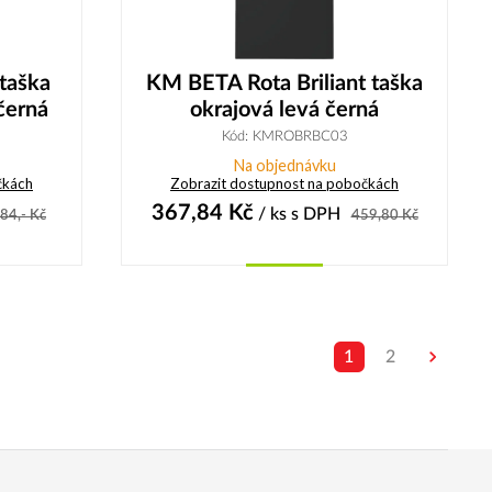
taška
KM BETA Rota Briliant taška
černá
okrajová levá černá
Kód: KMROBRBC03
Na objednávku
čkách
Zobrazit dostupnost na pobočkách
367,84
Kč
/ ks
s DPH
84,-
Kč
459,80
Kč
Koupit
1
2