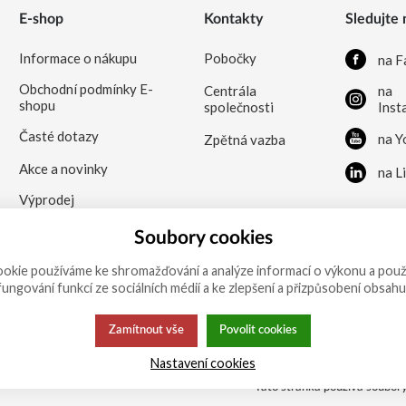
E-shop
Kontakty
Sledujte 
Informace o nákupu
Pobočky
na F
Obchodní podmínky E-
Centrála
na
shopu
společnosti
Inst
Časté dotazy
na Y
Zpětná vazba
Akce a novinky
na L
Výprodej
Soubory cookies
okie používáme ke shromažďování a analýze informací o výkonu a použ
 fungování funkcí ze sociálních médií a ke zlepšení a přizpůsobení obsahu
Zamítnout vše
Povolit cookies
Nastavení cookies
Tato stránka používá soubory 