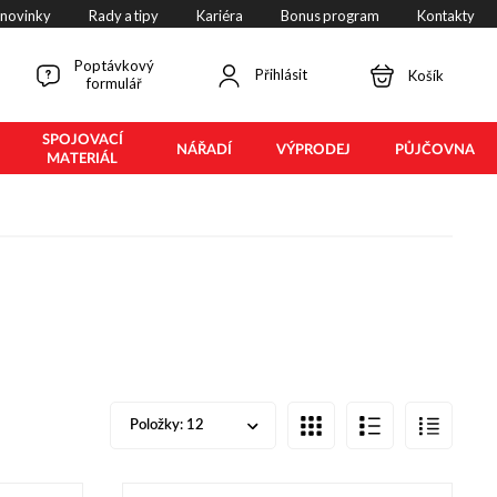
 novinky
Rady a tipy
Kariéra
Bonus program
Kontakty
Poptávkový
Přihlásit
Košík
formulář
SPOJOVACÍ
NÁŘADÍ
VÝPRODEJ
PŮJČOVNA
MATERIÁL
Položky:
12