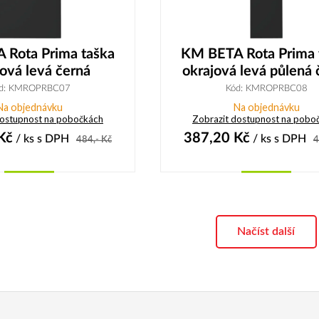
 Rota Prima taška
KM BETA Rota Prima 
jová levá černá
okrajová levá půlená 
d: KMROPRBC07
Kód: KMROPRBC08
Na objednávku
Na objednávku
dostupnost na pobočkách
Zobrazit dostupnost na pobo
Kč
387,20
Kč
/ ks
s DPH
/ ks
s DPH
484,-
Kč
4
Koupit
Koupit
Načíst další