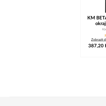
KM BETA
okra
Kó
Zobrazit 
387,20