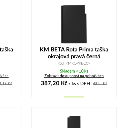
taška
KM BETA Rota Prima taška
okrajová pravá černá
Kód: KMROPRBC09
Skladem < 10 ks
čkách
Zobrazit dostupnost na pobočkách
387,20
Kč
/ ks
s DPH
6,16
Kč
484,-
Kč
Koupit