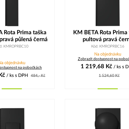
 Rota Prima taška
KM BETA Rota Prima 
pravá půlená černá
pultová pravá čer
d: KMROPRBC10
Kód: KMROPRBC16
Na objednávku
Zobrazit dostupnost na pobo
Na objednávku
1 219,68
Kč
/ ks
s 
dostupnost na pobočkách
Kč
/ ks
s DPH
484,-
Kč
1 524,60
Kč
Koupit
Koupit