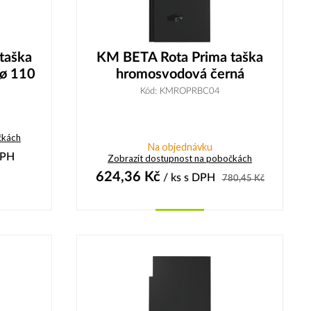
taška
KM BETA Rota Prima taška
 ø 110
hromosvodová černá
Kód: KMROPRBC04
čkách
Na objednávku
DPH
Zobrazit dostupnost na pobočkách
624,36
Kč
/ ks
s DPH
780,45
Kč
Koupit