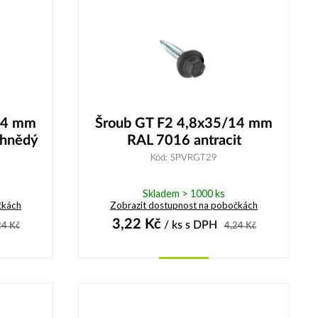
14 mm
Šroub GT F2 4,8x35/14 mm
 hnědý
RAL 7016 antracit
Kód: SPVRGT29
Skladem > 1000 ks
čkách
Zobrazit dostupnost na pobočkách
3,22
Kč
/ ks
s DPH
24
Kč
4,24
Kč
Koupit