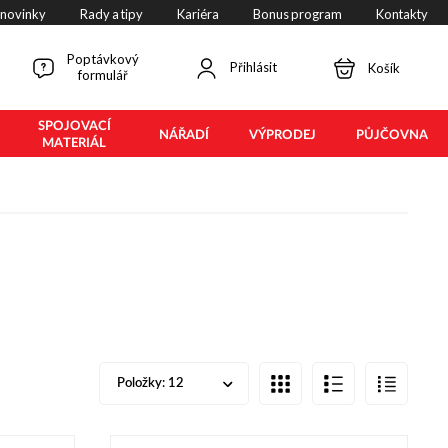
 novinky
Rady a tipy
Kariéra
Bonus program
Kontakty
Poptávkový
Přihlásit
Košík
formulář
SPOJOVACÍ
NÁŘADÍ
VÝPRODEJ
PŮJČOVNA
MATERIÁL
Položky:
12