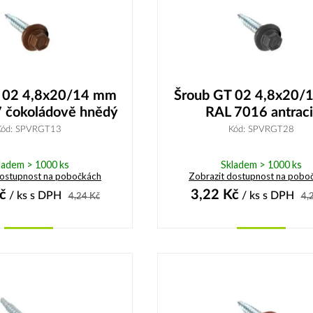
 02 4,8x20/14 mm
Šroub GT 02 4,8x20/
 čokoládově hnědý
RAL 7016 antraci
Kód: SPVRGT13
Kód: SPVRGT28
ladem > 1000 ks
Skladem > 1000 ks
dostupnost na pobočkách
Zobrazit dostupnost na pobo
č
3,22
Kč
/ ks
s DPH
/ ks
s DPH
4,24
Kč
4,
Koupit
Koupit