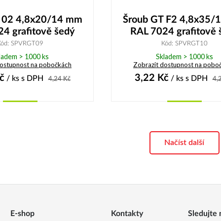
 02 4,8x20/14 mm
Šroub GT F2 4,8x35/
4 grafitově šedý
RAL 7024 grafitově 
Kód: SPVRGT09
Kód: SPVRGT10
ladem > 1000 ks
Skladem > 1000 ks
dostupnost na pobočkách
Zobrazit dostupnost na pobo
č
3,22
Kč
/ ks
s DPH
/ ks
s DPH
4,24
Kč
4,
Koupit
Koupit
Načíst další
E-shop
Kontakty
Sledujte 