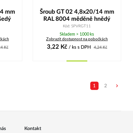
14 mm
Šroub GT 02 4,8x20/14 mm
šedý
RAL 8004 měděně hnědý
Kód: SPVRGT11
Skladem > 1000 ks
čkách
Zobrazit dostupnost na pobočkách
3,22
Kč
/ ks
s DPH
24
Kč
4,24
Kč
Koupit
1
2
nás
Kontakt