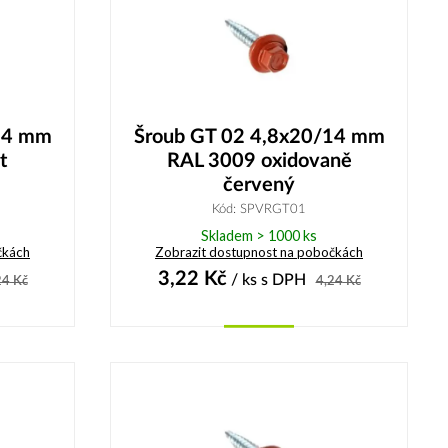
14 mm
Šroub GT 02 4,8x20/14 mm
t
RAL 3009 oxidovaně
červený
Kód: SPVRGT01
Skladem > 1000 ks
čkách
Zobrazit dostupnost na pobočkách
3,22
Kč
/ ks
s DPH
24
Kč
4,24
Kč
Koupit