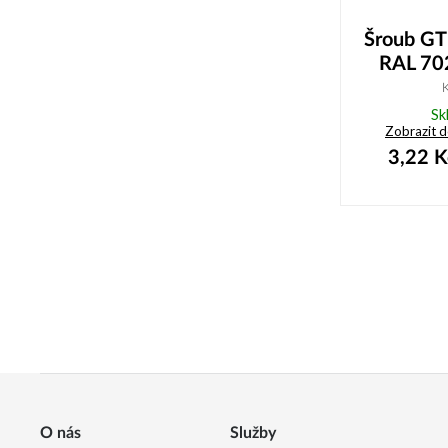
Šroub GT
RAL 702
Sk
Zobrazit 
3,22
K
O nás
Služby