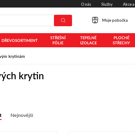
O nás
Služby
Akce a
Moje pobočka
STŘEŠNÍ
TEPELNÉ
PLOCHÉ
DŘEVOSORTIMENT
FÓLIE
IZOLACE
STŘECHY
ovým krytinám
ých krytin
t
Nejnovější