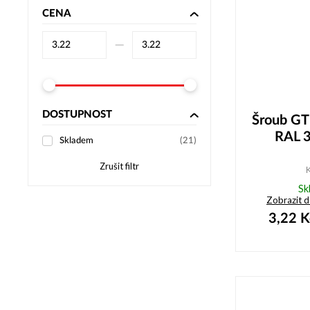
CENA
–⁠
DOSTUPNOST
Šroub GT
RAL 3
Skladem
(
21
)
Zrušit filtr
Sk
Zobrazit 
3,22
K