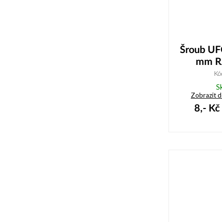
Šroub UF
mm R
Kó
S
Zobrazit 
8,-
Kč