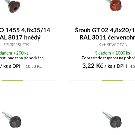
O 1455 4,8x35/14
Šroub GT 02 4,8x20/
AL 8017 hnědý
RAL 3011 červenoh
d: SPVRFRSUF09
Kód: SPVRGT03
kladem < 200 ks
Skladem > 1000 ks
dostupnost na pobočkách
Zobrazit dostupnost na pobo
3,22
Kč
/ ks
s DPH
/ ks
s DPH
10,53
Kč
4,
Koupit
Koupit