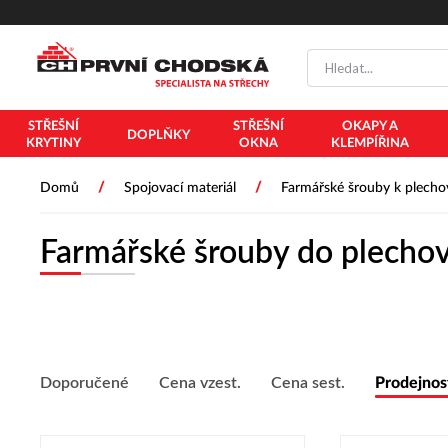
PŘESKOČIT NAVIGACI
STŘEŠNÍ
STŘEŠNÍ
OKAPY A
DOPLŇKY
KRYTINY
OKNA
KLEMPÍŘINA
/
/
Domů
Spojovací materiál
Farmářské šrouby k plech
Farmářské šrouby do plechov
Doporučené
Cena vzest.
Cena sest.
Prodejnos