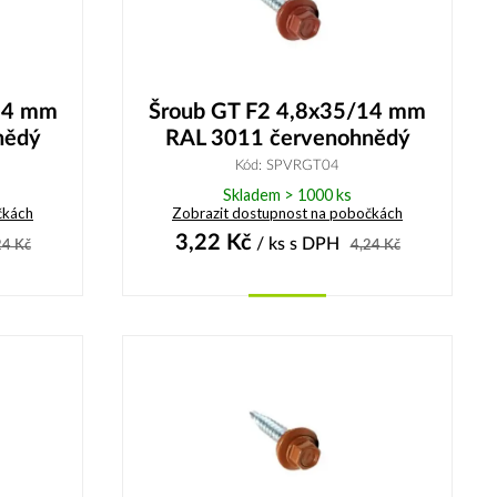
14 mm
Šroub GT F2 4,8x35/14 mm
nědý
RAL 3011 červenohnědý
Kód: SPVRGT04
Skladem > 1000 ks
čkách
Zobrazit dostupnost na pobočkách
3,22
Kč
/ ks
s DPH
24
Kč
4,24
Kč
Koupit