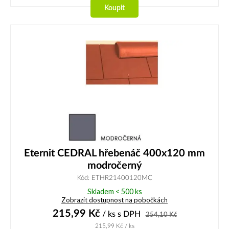
Koupit
Eternit CEDRAL hřebenáč 400x120 mm
modročerný
Kód: ETHR21400120MC
Skladem < 500 ks
Zobrazit dostupnost na pobočkách
215,99
Kč
/ ks
s DPH
254,10
Kč
215,99
Kč
/ ks