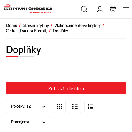
/
/
/
Domů
Střešní krytiny
Vláknocementové krytiny
/
Cedral (Dacora Eternit)
Doplňky
Doplňky
Zobrazit dle filtru
Položky:
12
Prodejnost