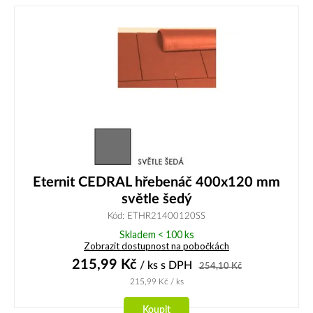
Eternit CEDRAL hřebenáč 400x120 mm
světle šedý
Kód: ETHR21400120SS
Skladem < 100 ks
Zobrazit dostupnost na pobočkách
215,99
Kč
/ ks
s DPH
254,10
Kč
215,99
Kč
/ ks
Koupit