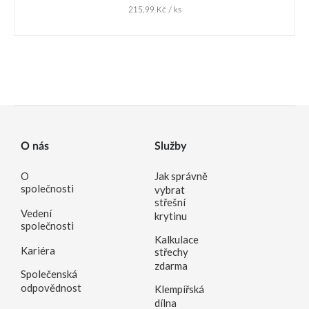
215,99
Kč
/ ks
O nás
Služby
O
Jak správně
společnosti
vybrat
střešní
Vedení
krytinu
společnosti
Kalkulace
Kariéra
střechy
zdarma
Společenská
odpovědnost
Klempířská
dílna