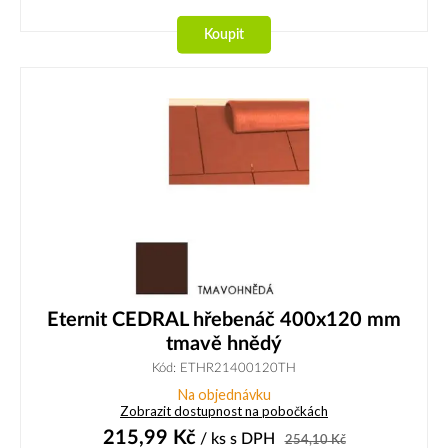
Koupit
Eternit CEDRAL hřebenáč 400x120 mm
tmavě hnědý
Kód: ETHR21400120TH
Na objednávku
Zobrazit dostupnost na pobočkách
215,99
Kč
/ ks
s DPH
254,10
Kč