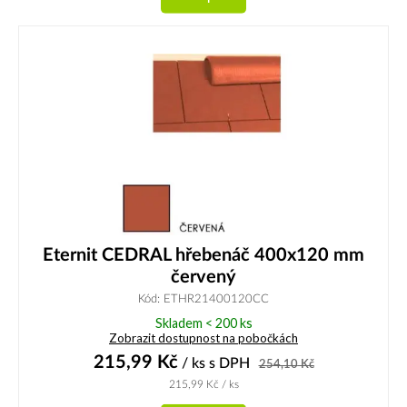
Eternit CEDRAL hřebenáč 400x120 mm
červený
Kód: ETHR21400120CC
Skladem < 200 ks
Zobrazit dostupnost na pobočkách
215,99
Kč
/ ks
s DPH
254,10
Kč
215,99
Kč
/ ks