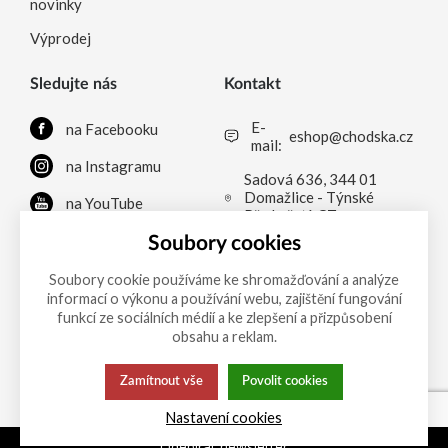
novinky
Výprodej
Sledujte nás
Kontakt
E-
na Facebooku
eshop@chodska.cz
mail:
na Instagramu
Sadová 636, 344 01
Domažlice - Týnské
na YouTube
Předměstí, CZ
na LinkedInu
Soubory cookies
Soubory cookie používáme ke shromažďování a analýze
informací o výkonu a používání webu, zajištění fungování
Možnosti platby
funkcí ze sociálních médií a ke zlepšení a přizpůsobení
obsahu a reklam.
Zamítnout vše
Povolit cookies
Tato stránka používá soubory cookies.
Zásady ochrany
Nastavení cookies
Klikněte pro více informací.
osobních údajů
Odebírat newsletter
© 2013-2026 PRVNÍ CHODSKÁ eshop