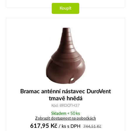
Koupit
Bramac anténní nástavec DuroVent
tmavě hnědá
Kód: BRDOTH37
Skladem < 50 ks
Zobrazit dostupnost na pobočkách
617,95
Kč
/ ks
s DPH
744,51
Kč