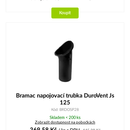
Koupit
Bramac napojovací trubka DuroVent Js
125
Kód: BRDOSP28
Skladem < 200 ks
Zobrazit dostupnost na pobočkách
369,58
Kč