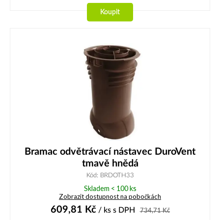
Koupit
Bramac odvětrávací nástavec DuroVent
tmavě hnědá
Kód: BRDOTH33
Skladem < 100 ks
Zobrazit dostupnost na pobočkách
609,81
Kč
/ ks
s DPH
734,71
Kč