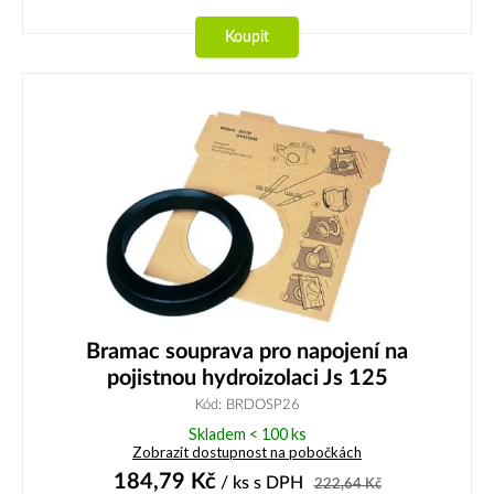
Koupit
Bramac souprava pro napojení na
pojistnou hydroizolaci Js 125
Kód: BRDOSP26
Skladem < 100 ks
Zobrazit dostupnost na pobočkách
184,79
Kč
/ ks
s DPH
222,64
Kč