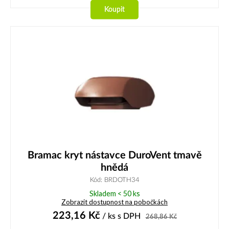
Koupit
Bramac kryt nástavce DuroVent tmavě
hnědá
Kód: BRDOTH34
Skladem < 50 ks
Zobrazit dostupnost na pobočkách
223,16
Kč
/ ks
s DPH
268,86
Kč