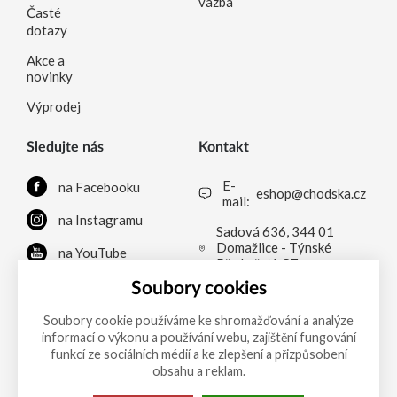
vazba
Časté
dotazy
Akce a
novinky
Výprodej
Sledujte nás
Kontakt
E-
na Facebooku
eshop@chodska.cz
mail:
na Instagramu
Sadová 636, 344 01
Domažlice - Týnské
na YouTube
Předměstí, CZ
na LinkedInu
Soubory cookies
Soubory cookie používáme ke shromažďování a analýze
informací o výkonu a používání webu, zajištění fungování
Možnosti platby
funkcí ze sociálních médií a ke zlepšení a přizpůsobení
obsahu a reklam.