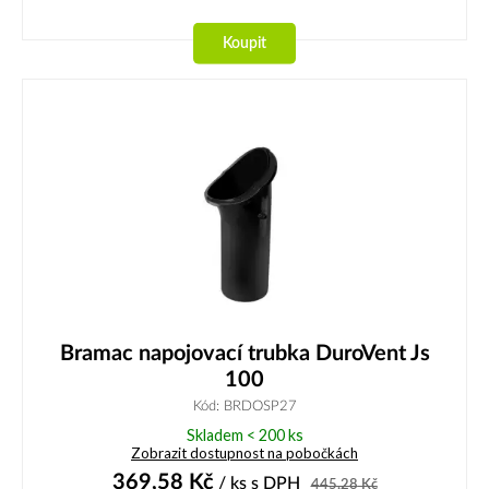
Koupit
Bramac napojovací trubka DuroVent Js
100
Kód: BRDOSP27
Skladem < 200 ks
Zobrazit dostupnost na pobočkách
369,58
Kč
/ ks
s DPH
445,28
Kč