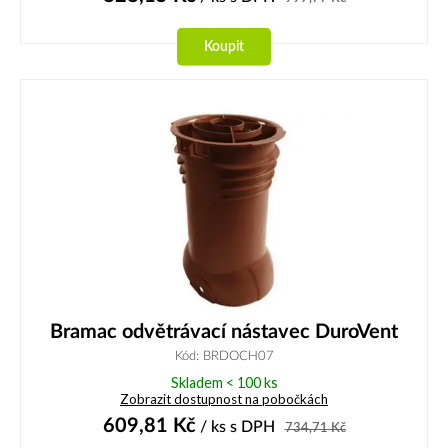
Koupit
Bramac odvětrávací nástavec DuroVent
Kód: BRDOCH07
Skladem < 100 ks
Zobrazit dostupnost na pobočkách
609,81
Kč
/ ks
s DPH
734,71
Kč