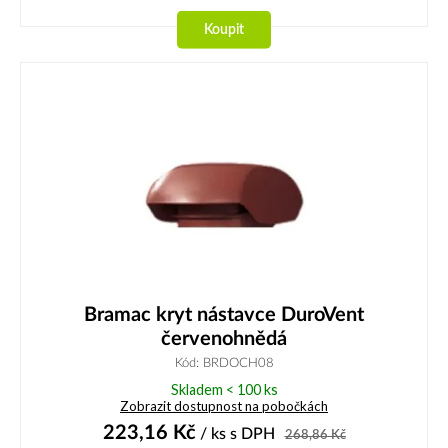
Koupit
Bramac kryt nástavce DuroVent
červenohnědá
Kód: BRDOCH08
Skladem < 100 ks
Zobrazit dostupnost na pobočkách
223,16
Kč
/ ks
s DPH
268,86
Kč