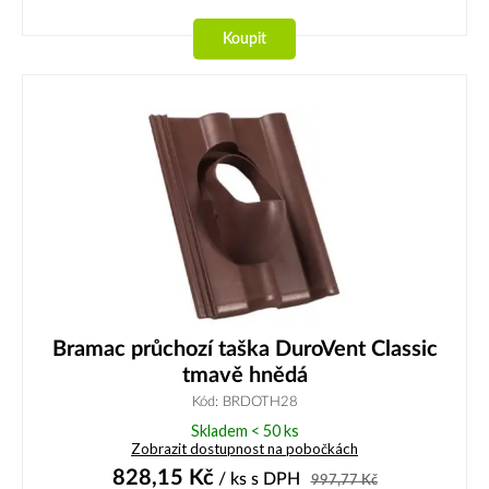
Koupit
Bramac průchozí taška DuroVent Classic
tmavě hnědá
Kód: BRDOTH28
Skladem < 50 ks
Zobrazit dostupnost na pobočkách
828,15
Kč
/ ks
s DPH
997,77
Kč