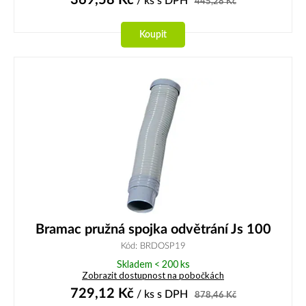
/ ks
s DPH
445,28
Kč
Koupit
Bramac pružná spojka odvětrání Js 100
Kód: BRDOSP19
Skladem < 200 ks
Zobrazit dostupnost na pobočkách
729,12
Kč
/ ks
s DPH
878,46
Kč