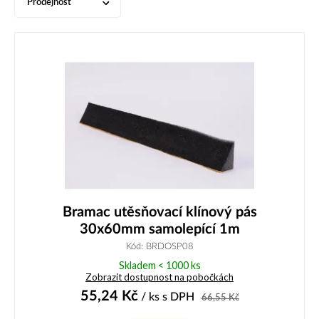
Prodejnost
Bramac utěsňovací klínový pás
30x60mm samolepící 1m
Kód: BRDOSP08
Skladem < 1000 ks
Zobrazit dostupnost na pobočkách
55,24
Kč
/ ks
s DPH
66,55
Kč