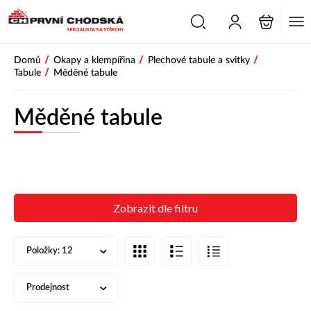
PŘESKOČIT NAVIGACI
/
/
/
Domů
Okapy a klempířina
Plechové tabule a svitky
/
Tabule
Měděné tabule
Měděné tabule
Zobrazit dle filtru
Položky:
12
Prodejnost