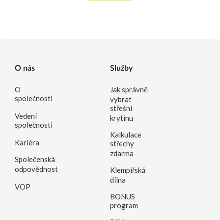
O nás
Služby
O
Jak správně
společnosti
vybrat
střešní
Vedení
krytinu
společnosti
Kalkulace
Kariéra
střechy
zdarma
Společenská
odpovědnost
Klempířská
dílna
VOP
BONUS
program