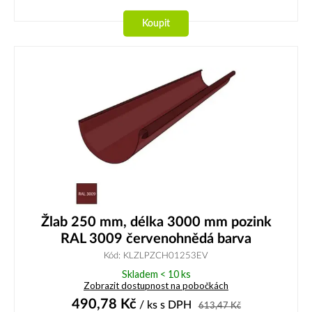
Koupit
Žlab 250 mm, délka 3000 mm pozink
RAL 3009 červenohnědá barva
Kód: KLZLPZCH01253EV
Skladem < 10 ks
Zobrazit dostupnost na pobočkách
490,78
Kč
/ ks
s DPH
613,47
Kč