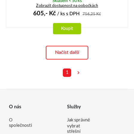
Skladem < 50 ks
Zobrazit dostupnost na pobočkách
605,-
Kč
/ ks
s DPH
756,25
Kč
Koupit
Načíst další
1
O nás
Služby
O
Jak správně
společnosti
vybrat
střešní