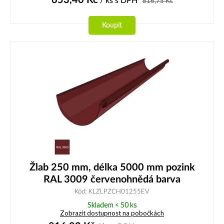
/ ks
s DPH
816,75
Kč
Koupit
Žlab 250 mm, délka 5000 mm pozink
RAL 3009 červenohnědá barva
Kód: KLZLPZCH01255EV
Skladem < 50 ks
Zobrazit dostupnost na pobočkách