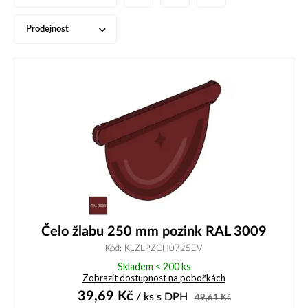
Prodejnost
Čelo žlabu 250 mm pozink RAL 3009
Kód: KLZLPZCH0725EV
Skladem < 200 ks
Zobrazit dostupnost na pobočkách
39,69
Kč
/ ks
s DPH
49,61
Kč