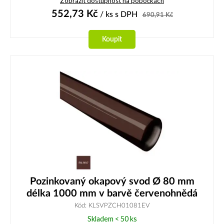
Zobrazit dostupnost na pobočkách
552,73
Kč
/ ks
s DPH
690,91
Kč
Koupit
Pozinkovaný okapový svod Ø 80 mm
délka 1000 mm v barvě červenohnědá
Kód: KLSVPZCH01081EV
Skladem < 50 ks