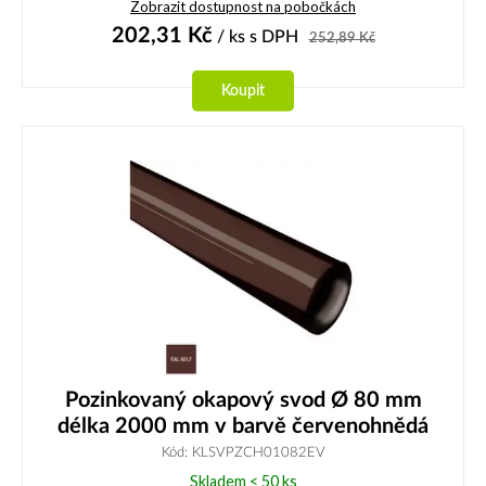
Zobrazit dostupnost na pobočkách
202,31
Kč
/ ks
s DPH
252,89
Kč
Koupit
Pozinkovaný okapový svod Ø 80 mm
délka 2000 mm v barvě červenohnědá
Kód: KLSVPZCH01082EV
Skladem < 50 ks