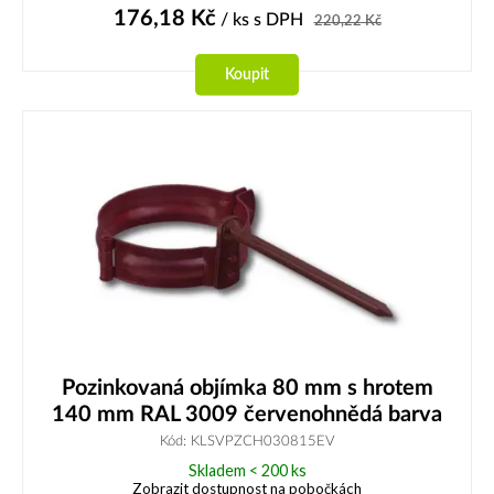
176,18
Kč
/ ks
s DPH
220,22
Kč
Koupit
Pozinkovaná objímka 80 mm s hrotem
140 mm RAL 3009 červenohnědá barva
Kód: KLSVPZCH030815EV
Skladem < 200 ks
Zobrazit dostupnost na pobočkách