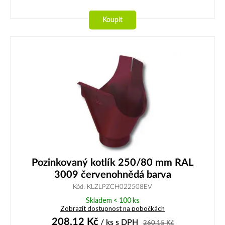
Koupit
Pozinkovaný kotlík 250/80 mm RAL
3009 červenohnědá barva
Kód: KLZLPZCH022508EV
Skladem < 100 ks
Zobrazit dostupnost na pobočkách
208,12
Kč
/ ks
s DPH
260,15
Kč