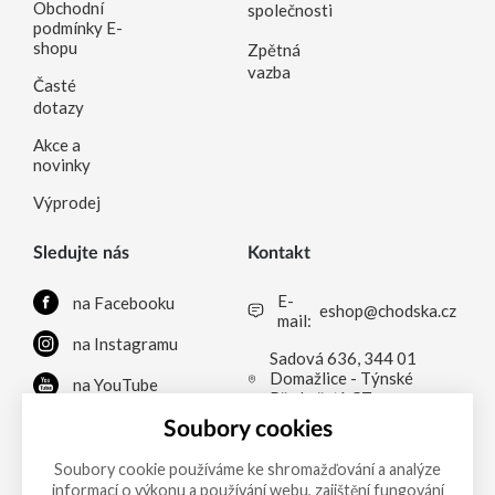
Obchodní
společnosti
podmínky E-
shopu
Zpětná
vazba
Časté
dotazy
Akce a
novinky
Výprodej
Sledujte nás
Kontakt
E-
na Facebooku
eshop@chodska.cz
mail:
na Instagramu
Sadová 636, 344 01
Domažlice - Týnské
na YouTube
Předměstí, CZ
na LinkedInu
Soubory cookies
Soubory cookie používáme ke shromažďování a analýze
informací o výkonu a používání webu, zajištění fungování