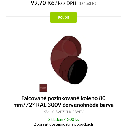
99,70
Kč
/ ks
s DPH
124,63
Kč
Koupit
Falcované pozinkované koleno 80
mm/72° RAL 3009 červenohnědá barva
Kód: KLSVPZCH0288EV
Skladem < 200 ks
Zobrazit dostupnost na pobočkách