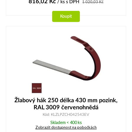
816,02
Kč
/ ks
s DPH
1 020,03
Kč
Koupit
Žlabový hák 250 délka 430 mm pozink,
RAL 3009 červenohnědá
Kód: KLZLPZCH042543EV
Skladem < 400 ks
Zobrazit dostupnost na pobočkách