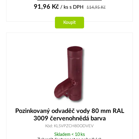
91,96
Kč
/ ks
s DPH
114,95
Kč
Koupit
Pozinkovaný odvaděč vody 80 mm RAL
3009 červenohnědá barva
Kód: KLSVPZCH80ODVEV
Skladem < 10 ks