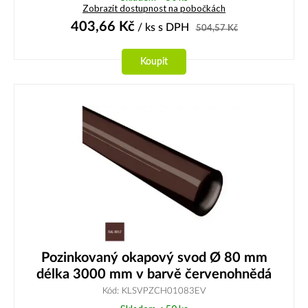
Zobrazit dostupnost na pobočkách
403,66
Kč
/ ks
s DPH
504,57
Kč
Koupit
Pozinkovaný okapový svod Ø 80 mm
délka 3000 mm v barvě červenohnědá
Kód: KLSVPZCH01083EV