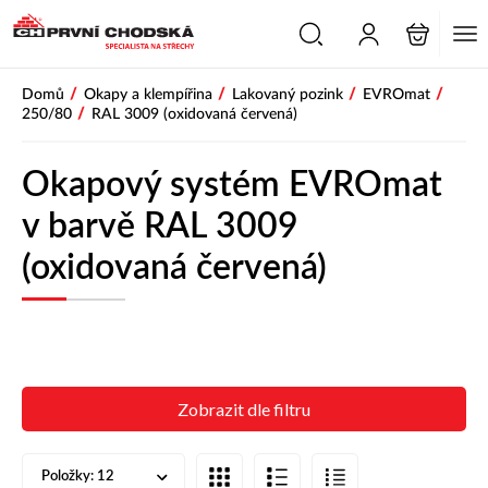
/
/
/
/
Domů
Okapy a klempířina
Lakovaný pozink
EVROmat
/
250/80
RAL 3009 (oxidovaná červená)
Okapový systém EVROmat
v barvě RAL 3009
(oxidovaná červená)
Zobrazit dle filtru
Položky:
12