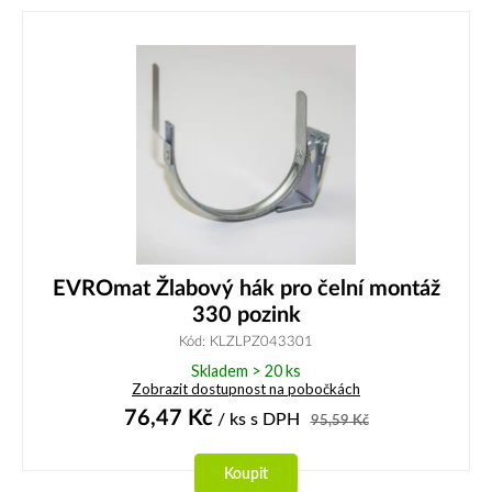
EVROmat Žlabový hák pro čelní montáž
330 pozink
Kód: KLZLPZ043301
Skladem > 20 ks
Zobrazit dostupnost na pobočkách
76,47
Kč
/ ks
s DPH
95,59
Kč
Koupit