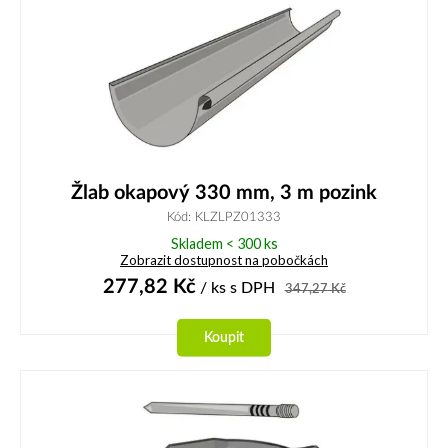
Žlab okapový 330 mm, 3 m pozink
Kód: KLZLPZ01333
Skladem < 300 ks
Zobrazit dostupnost na pobočkách
277,82
Kč
/ ks
s DPH
347,27
Kč
Koupit