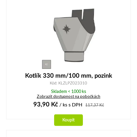
Kotlík 330 mm/100 mm, pozink
Kód: KLZLPZ023310
Skladem < 1000 ks
Zobrazit dostupnost na pobočkách
93,90
Kč
/ ks
s DPH
117,37
Kč
Koupit