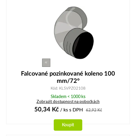
Falcované pozinkované koleno 100
mm/72°
Kód: KLSVPZ02108
Skladem < 1000 ks
Zobrazit dostupnost na pobočkách
50,34
Kč
/ ks
s DPH
62,92
Kč
Koupit