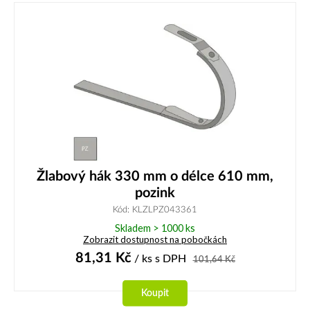
Žlabový hák 330 mm o délce 610 mm,
pozink
Kód: KLZLPZ043361
Skladem > 1000 ks
Zobrazit dostupnost na pobočkách
81,31
Kč
/ ks
s DPH
101,64
Kč
Koupit