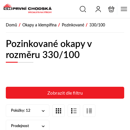
/
/
/
Domů
Okapy a klempířina
Pozinkované
330/100
Pozinkované okapy v
rozměru 330/100
Zobrazit dle filtru
Položky:
12
Prodejnost