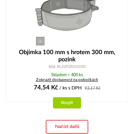
Objímka 100 mm s hrotem 300 mm,
pozink
Kód: KLSVPZ031030
Skladem < 400 ks
Zobrazit dostupnost na pobočkách
74,54
Kč
/ ks
s DPH
93,17
Kč
Koupit
Načíst další