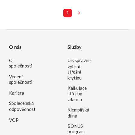
1
O nás
Služby
O
Jak správně
společnosti
vybrat
střešní
Vedení
krytinu
společnosti
Kalkulace
Kariéra
střechy
zdarma
Společenská
odpovědnost
Klempířská
dílna
VOP
BONUS
program