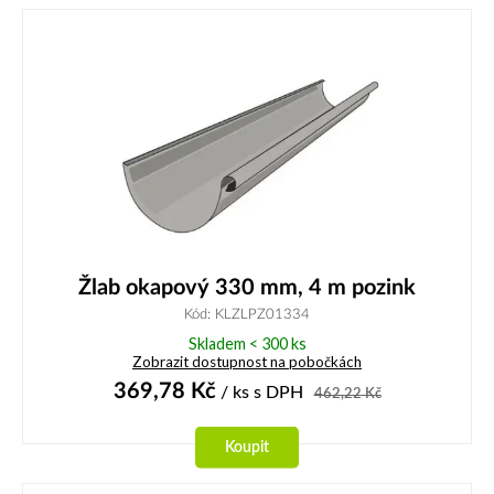
Žlab okapový 330 mm, 4 m pozink
Kód: KLZLPZ01334
Skladem < 300 ks
Zobrazit dostupnost na pobočkách
369,78
Kč
/ ks
s DPH
462,22
Kč
Koupit