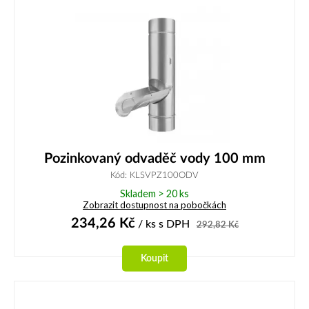
Pozinkovaný odvaděč vody 100 mm
Kód: KLSVPZ100ODV
Skladem > 20 ks
Zobrazit dostupnost na pobočkách
234,26
Kč
/ ks
s DPH
292,82
Kč
Koupit