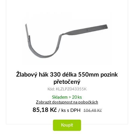
Žlabový hák 330 délka 550mm pozink
přetočený
Kód: KLZLPZ043355K
Skladem > 20 ks
Zobrazit dostupnost na pobočkách
85,18
Kč
/ ks
s DPH
106,48
Kč
Koupit