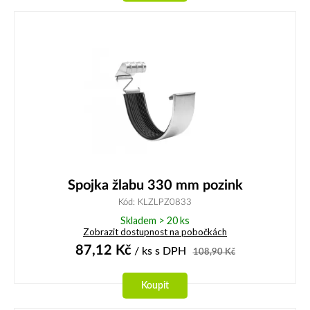
Spojka žlabu 330 mm pozink
Kód: KLZLPZ0833
Skladem > 20 ks
Zobrazit dostupnost na pobočkách
87,12
Kč
/ ks
s DPH
108,90
Kč
Koupit