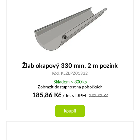
Žlab okapový 330 mm, 2 m pozink
Kód: KLZLPZ01332
Skladem < 300 ks
Zobrazit dostupnost na pobočkách
185,86
Kč
/ ks
s DPH
232,32
Kč
Koupit