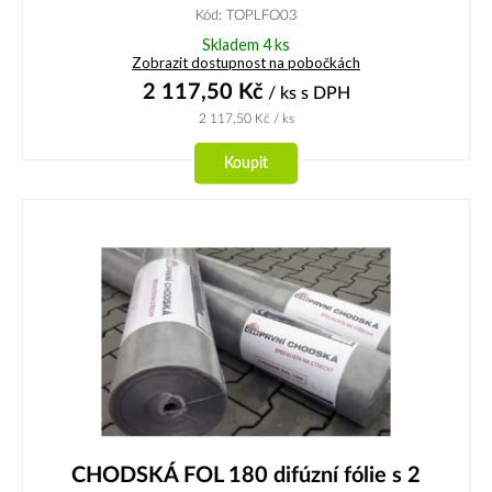
Kód: TOPLFO03
Skladem 4 ks
Zobrazit dostupnost na pobočkách
2 117,50
Kč
/ ks
s DPH
2 117,50
Kč
/ ks
Koupit
CHODSKÁ FOL 180 difúzní fólie s 2