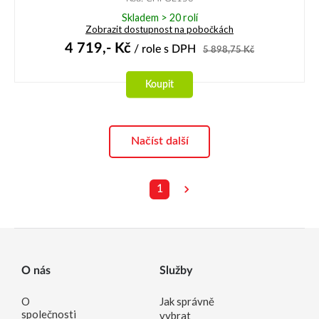
Skladem > 20 rolí
Zobrazit dostupnost na pobočkách
4 719,-
Kč
/ role
s DPH
5 898,75
Kč
Koupit
Načíst další
1
O nás
Služby
O
Jak správně
společnosti
vybrat