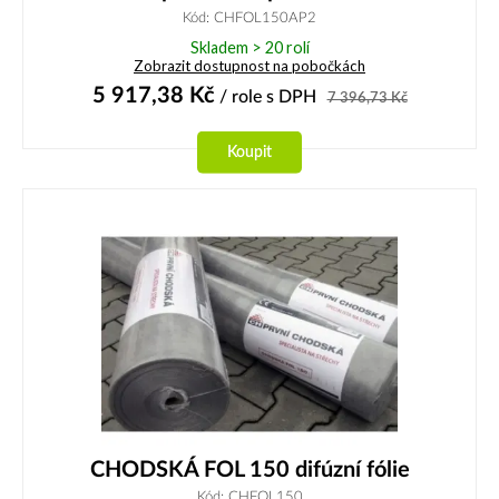
Kód: CHFOL150AP2
Skladem > 20 rolí
Zobrazit dostupnost na pobočkách
5 917,38
Kč
/ role
s DPH
7 396,73
Kč
Koupit
CHODSKÁ FOL 150 difúzní fólie
Kód: CHFOL150