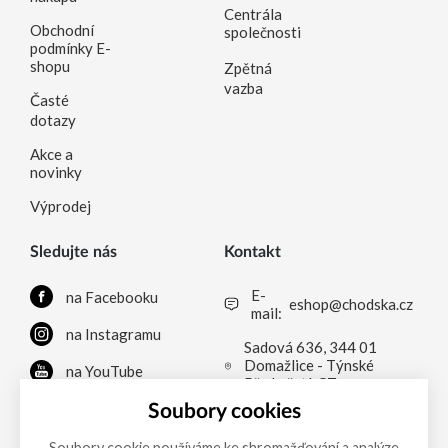
Centrála
Obchodní
společnosti
podmínky E-
shopu
Zpětná
vazba
Časté
dotazy
Akce a
novinky
Výprodej
Sledujte nás
Kontakt
E-
na Facebooku
eshop@chodska.cz
mail:
na Instagramu
Sadová 636, 344 01
Domažlice - Týnské
na YouTube
Předměstí, CZ
na LinkedInu
Soubory cookies
Soubory cookie používáme ke shromažďování a analýze