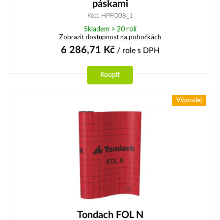
páskami
Kód: HPFO08_1
Skladem > 20 rolí
Zobrazit dostupnost na pobočkách
6 286,71
Kč
/ role
s DPH
Koupit
Výprodej
Tondach FOL N