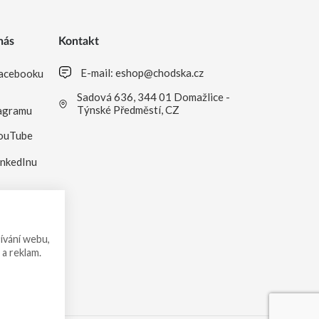
nás
Kontakt
E-mail:
eshop@chodska.cz
acebooku
Sadová 636, 344 01 Domažlice -
Týnské Předměstí, CZ
agramu
ouTube
inkedInu
ívání webu,
 a reklam.