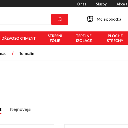
O nás
Služby
Akce a
Moje pobočka
STŘEŠNÍ
TEPELNÉ
PLOCHÉ
DŘEVOSORTIMENT
FÓLIE
IZOLACE
STŘECHY
/
mac
Turmalín
t
Nejnovější