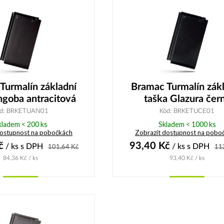
Turmalín základní
Bramac Turmalín zák
ngoba antracitová
taška Glazura čer
d: BRKETUAN01
Kód: BRKETUCE01
kladem < 200 ks
Skladem < 1000 ks
dostupnost na pobočkách
Zobrazit dostupnost na pobo
č
93,40
Kč
/ ks
s DPH
/ ks
s DPH
101,64
Kč
11
84,36
Kč
/ ks
93,40
Kč
/ ks
Koupit
Koupit