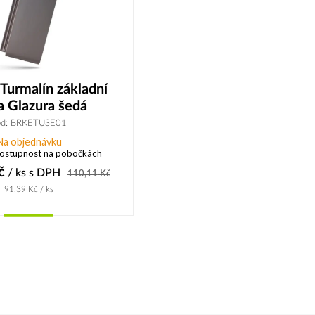
Turmalín základní
a Glazura šedá
ód: BRKETUSE01
Na objednávku
dostupnost na pobočkách
č
/ ks
s DPH
110,11
Kč
91,39
Kč
/ ks
Koupit