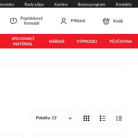
 novinky
Rady a tipy
Kariéra
Bonus program
Kontakty
Poptávkový
Přihlásit
Košík
formulář
SPOJOVACÍ
NÁŘADÍ
VÝPRODEJ
PŮJČOVNA
MATERIÁL
Položky:
12