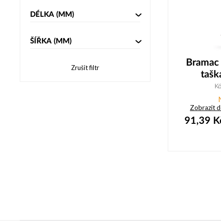
DÉLKA
(MM)
ŠÍŘKA
(MM)
Bramac 
Zrušit filtr
tašk
K
Zobrazit 
91,39
K