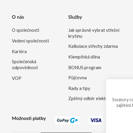
O nás
Služby
O společnosti
Jak správně vybrat střešní
krytinu
Vedení společnosti
Kalkulace střechy zdarma
Kariéra
Klempířská dílna
Společenská
odpovědnost
BONUS program
Půjčovna
VOP
Rady a tipy
Zpětný odběr elektrozařízení
Soubory co
zajištění
Možnosti platby