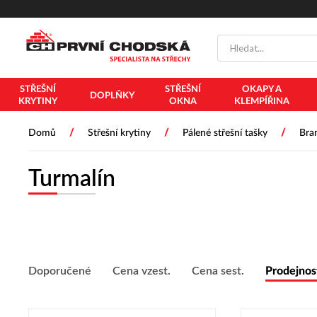
PŘESKOČIT NAVIGACI
STŘEŠNÍ
STŘEŠNÍ
OKAPY A
DOPLŇKY
KRYTINY
OKNA
KLEMPÍŘINA
/
/
/
Domů
Střešní krytiny
Pálené střešní tašky
Bra
Turmalín
Doporučené
Cena vzest.
Cena sest.
Prodejnos