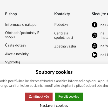
E-shop
Kontakty
Sledujte 
Informace o nákupu
Pobočky
na F
Obchodní podmínky E-
Centrála
na
shopu
společnosti
Inst
Časté dotazy
na Y
Zpětná vazba
Akce a novinky
na L
Výprodej
Soubory cookies
okie používáme ke shromažďování a analýze informací o výkonu a použ
 fungování funkcí ze sociálních médií a ke zlepšení a přizpůsobení obsahu
Zamítnout vše
Povolit cookies
Nastavení cookies