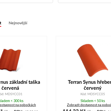
t
Nejnovější
ynus základní taška
Terran Synus hřebe
červená
červený
ód: MDSYCC01
Kód: MDSYCC05
kladem < 300 ks
Skladem < 50 ks
dostupnost na pobočkách
Zobrazit dostupnost na pobo