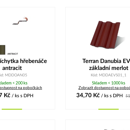
Koupit
Koupit
říchytka hřebenáče
Terran Danubia E
antracit
základní merlot
ód: MDDOAN05
Kód: MDDAEVS01_1
kladem < 200 ks
Skladem < 1000 ks
dostupnost na pobočkách
Zobrazit dostupnost na pobo
7
Kč
34,70
Kč
/ ks
s DPH
/ ks
s DPH
51
Koupit
Koupit