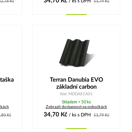
34,70
Kč
/ ks
s DPH
42,78
Kč
51,79
Kč
Koupit
 taška
Terran Danubia EVO
základní carbon
Kód: MDDAECA01
Skladem < 50 ks
čkách
Zobrazit dostupnost na pobočkách
34,70
Kč
/ ks
s DPH
,80
Kč
51,79
Kč