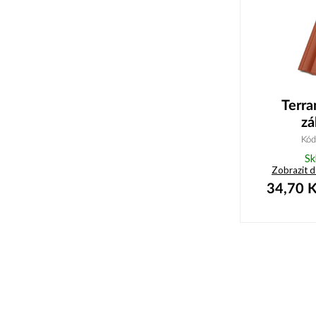
Terr
zá
Kó
Sk
Zobrazit 
34,70
K