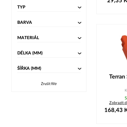
29,35
K
TYP
BARVA
MATERIÁL
DÉLKA
(MM)
ŠÍŘKA
(MM)
Terran 
Zrušit filtr
K
S
Zobrazit 
168,43
K