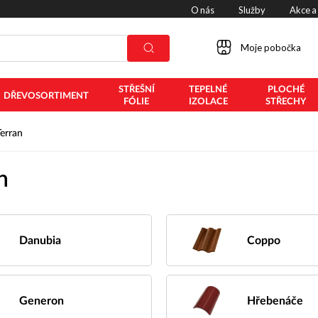
O nás
Služby
Akce a
Moje pobočka
STŘEŠNÍ
TEPELNÉ
PLOCHÉ
DŘEVOSORTIMENT
FÓLIE
IZOLACE
STŘECHY
Terran
n
Danubia
Coppo
Generon
Hřebenáče