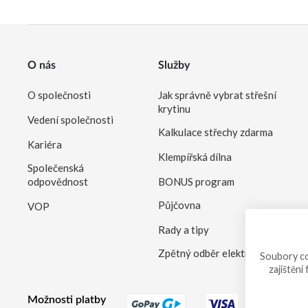
O nás
Služby
O společnosti
Jak správně vybrat střešní
krytinu
Vedení společnosti
Kalkulace střechy zdarma
Kariéra
Klempířská dílna
Společenská
odpovědnost
BONUS program
Půjčovna
VOP
Rady a tipy
Zpětný odběr elektrozařízení
Soubory co
zajištění
Možnosti platby