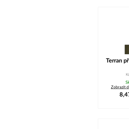
Terran p
K
S
Zobrazit 
8,4