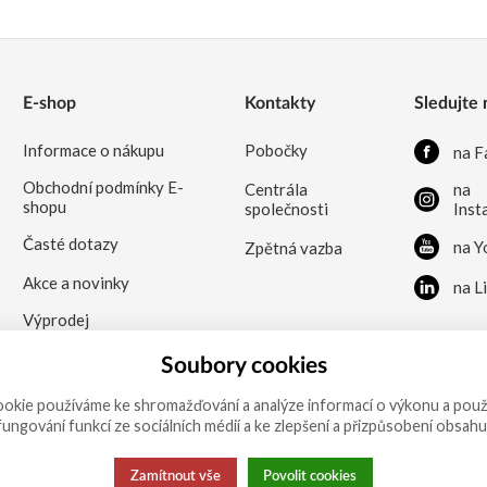
E-shop
Kontakty
Sledujte 
Informace o nákupu
Pobočky
na F
Obchodní podmínky E-
Centrála
na
shopu
společnosti
Inst
Časté dotazy
na Y
Zpětná vazba
Akce a novinky
na L
Výprodej
Soubory cookies
okie používáme ke shromažďování a analýze informací o výkonu a použ
 fungování funkcí ze sociálních médií a ke zlepšení a přizpůsobení obsahu
Zamítnout vše
Povolit cookies