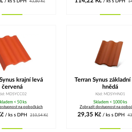
č
114,22
Kč
/ ks
s DPH
/ ks
s DPH
43,80
Kč
1
Koupit
Koupit
Synus krajní levá
Terran Synus základní
červená
hnědá
ód: MDSYCC02
Kód: MDSYHN01
kladem < 50 ks
Skladem < 1000 ks
dostupnost na pobočkách
Zobrazit dostupnost na pobo
č
29,35
Kč
/ ks
s DPH
/ ks
s DPH
210,54
Kč
43