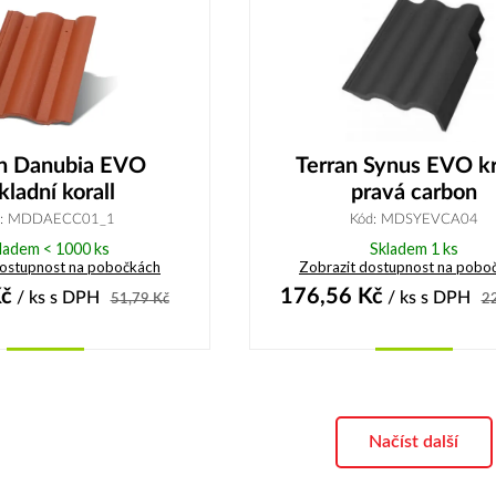
an Danubia EVO
Terran Synus EVO kr
kladní korall
pravá carbon
d: MDDAECC01_1
Kód: MDSYEVCA04
ladem < 1000 ks
Skladem 1 ks
dostupnost na pobočkách
Zobrazit dostupnost na pobo
č
176,56
Kč
/ ks
s DPH
/ ks
s DPH
51,79
Kč
2
Koupit
Koupit
Načíst další