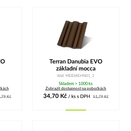
Koupit
VO
Terran Danubia EVO
základní mocca
Kód: MDDAEHN01_1
Skladem > 1000 ks
čkách
Zobrazit dostupnost na pobočkách
34,70
Kč
/ ks
s DPH
,79
Kč
51,79
Kč
Koupit