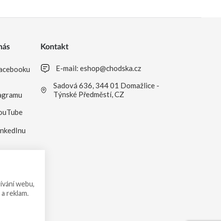
nás
Kontakt
E-mail:
eshop@chodska.cz
acebooku
Sadová 636, 344 01 Domažlice -
Týnské Předměstí, CZ
agramu
ouTube
inkedInu
ívání webu,
 a reklam.