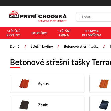
STŘEŠNÍ
STŘEŠNÍ
OKAPY A
DOPLŇKY
KRYTINY
OKNA
KLEMPÍŘINA
/
/
/
Domů
Střešní krytiny
Betonové střešní tašky
Betonové střešní tašky Terra
Synus
Zenit