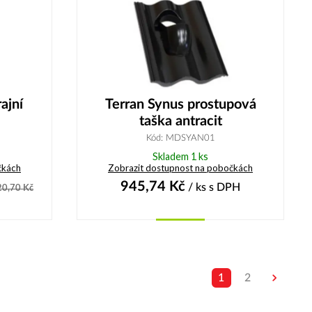
ajní
Terran Synus prostupová
taška antracit
Kód: MDSYAN01
Skladem 1 ks
čkách
Zobrazit dostupnost na pobočkách
945,74
Kč
/ ks
s DPH
20,70
Kč
Koupit
1
2