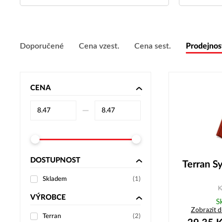
Doporučené
Cena vzest.
Cena sest.
Prodejnos
CENA
–⁠
DOSTUPNOST
Terran S
Skladem
(
1
)
K
VÝROBCE
S
Zobrazit 
Terran
(
2
)