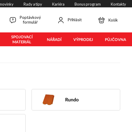
 novinky
Rady a tipy
Kariéra
Bonus program
Kontakty
Poptávkový
Přihlásit
Košík
formulář
SPOJOVACÍ
NÁŘADÍ
VÝPRODEJ
PŮJČOVNA
MATERIÁL
Rundo