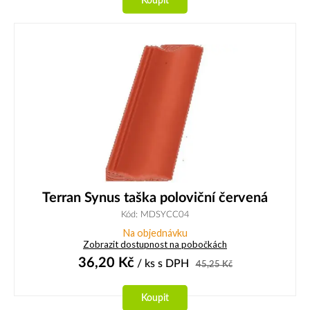
Koupit
Terran Synus taška poloviční červená
Kód: MDSYCC04
Na objednávku
Zobrazit dostupnost na pobočkách
36,20
Kč
/ ks
s DPH
45,25
Kč
Koupit