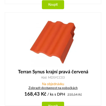
Koupit
Terran Synus krajní pravá červená
Kód: MDSYCC03
Na objednávku
Zobrazit dostupnost na pobočkách
168,43
Kč
/ ks
s DPH
210,54
Kč