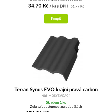
34,70
Kč
/ ks
s DPH
51,79
Kč
Koupit
Terran Synus EVO krajní pravá carbon
Kód: MDSYEVCA04
Skladem 1 ks
Zobrazit dostupnost na pobočkách