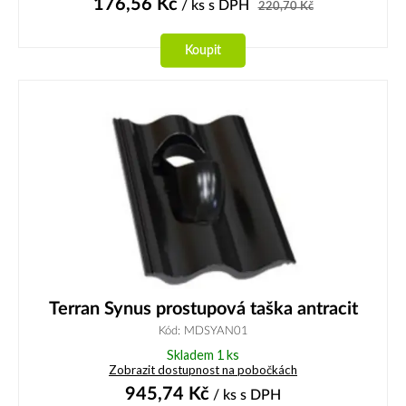
176,56
Kč
/ ks
s DPH
220,70
Kč
Koupit
Terran Synus prostupová taška antracit
Kód: MDSYAN01
Skladem 1 ks
Zobrazit dostupnost na pobočkách
945,74
Kč
/ ks
s DPH