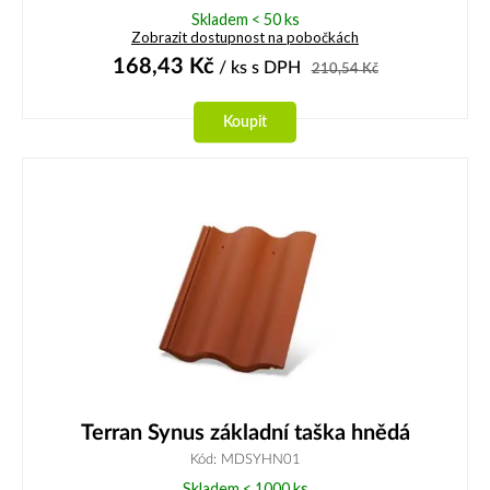
Skladem < 50 ks
Zobrazit dostupnost na pobočkách
168,43
Kč
/ ks
s DPH
210,54
Kč
Koupit
Terran Synus základní taška hnědá
Kód: MDSYHN01
Skladem < 1000 ks