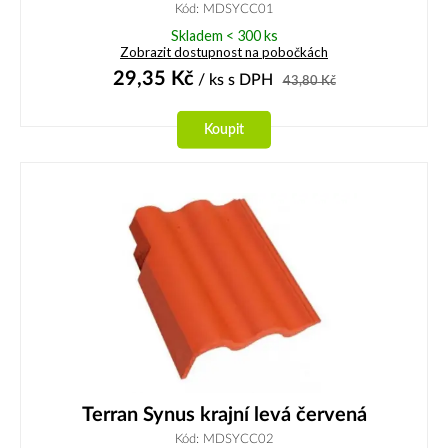
Kód: MDSYCC01
Skladem < 300 ks
Zobrazit dostupnost na pobočkách
29,35
Kč
/ ks
s DPH
43,80
Kč
Koupit
Terran Synus krajní levá červená
Kód: MDSYCC02