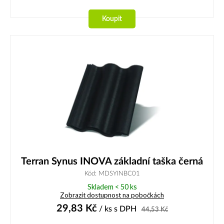
Koupit
Terran Synus INOVA základní taška černá
Kód: MDSYINBC01
Skladem < 50 ks
Zobrazit dostupnost na pobočkách
29,83
Kč
/ ks
s DPH
44,53
Kč