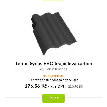
Terran Synus EVO krajní levá carbon
Kód: MDSYEVCA03
Na objednávku
Zobrazit dostupnost na pobočkách
176,56
Kč
/ ks
s DPH
220,70
Kč
Koupit