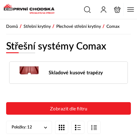
/
/
/
Domů
Střešní krytiny
Plechové střešní krytiny
Comax
Střešní systémy Comax
Skladové kusové trapézy
Zobrazit dle filtru
Položky:
12