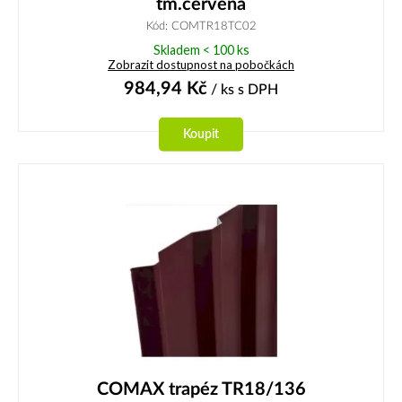
tm.červená
Kód: COMTR18TC02
Skladem < 100 ks
Zobrazit dostupnost na pobočkách
984,94
Kč
/ ks
s DPH
Koupit
COMAX trapéz TR18/136