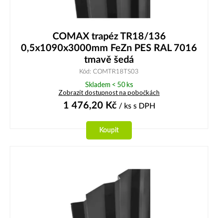
COMAX trapéz TR18/136
0,5x1090x3000mm FeZn PES RAL 7016
tmavě šedá
Kód: COMTR18TS03
Skladem < 50 ks
Zobrazit dostupnost na pobočkách
1 476,20
Kč
/ ks
s DPH
Koupit