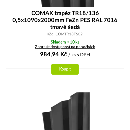
COMAX trapéz TR18/136
0,5x1090x2000mm FeZn PES RAL 7016
tmavě šedá
Kód: COMTR18TS02
Skladem < 10 ks
Zobrazit dostupnost na pobočkách
984,94
Kč
/ ks
s DPH
Koupit