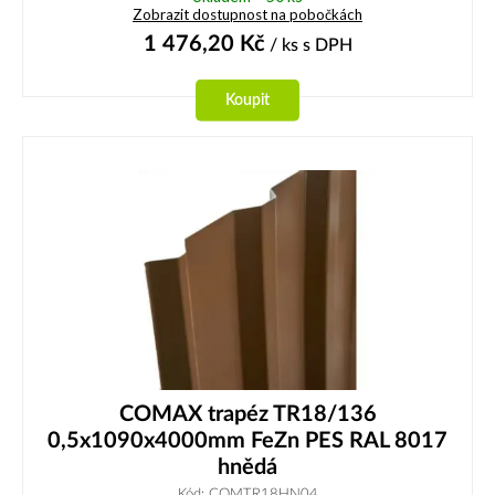
Zobrazit dostupnost na pobočkách
1 476,20
Kč
/ ks
s DPH
Koupit
COMAX trapéz TR18/136
0,5x1090x4000mm FeZn PES RAL 8017
hnědá
Kód: COMTR18HN04