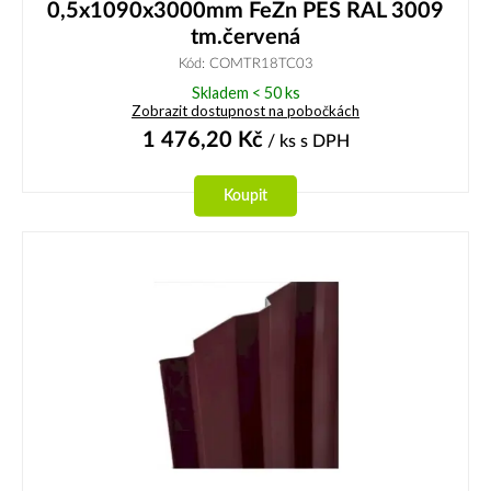
0,5x1090x3000mm FeZn PES RAL 3009
tm.červená
Kód: COMTR18TC03
Skladem < 50 ks
Zobrazit dostupnost na pobočkách
1 476,20
Kč
/ ks
s DPH
Koupit