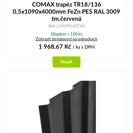
COMAX trapéz TR18/136
0,5x1090x4000mm FeZn PES RAL 3009
tm.červená
Kód: COMTR18TC04
Skladem < 100 ks
Zobrazit dostupnost na pobočkách
1 968,67
Kč
/ ks
s DPH
Koupit