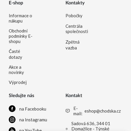
E-shop
Kontakty
Informace o
Pobočky
nákupu
Centrála
Obchodní
společnosti
podmínky E-
shopu
Zpětná
vazba
Časté
dotazy
Akce a
novinky
Výprodej
Sledujte nás
Kontakt
E-
na Facebooku
eshop@chodska.cz
mail:
na Instagramu
Sadová 636, 344 01
Domažlice - Týnské
na YouTube