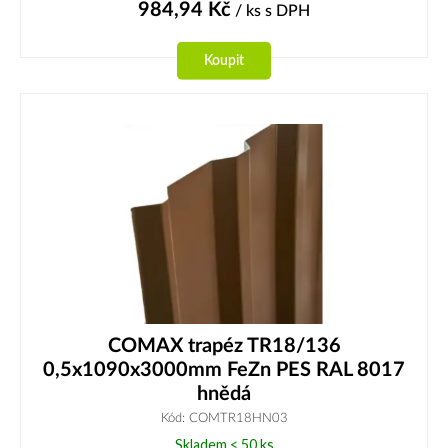
984,94
Kč
/ ks
s DPH
Koupit
COMAX trapéz TR18/136
0,5x1090x3000mm FeZn PES RAL 8017
hnědá
Kód: COMTR18HN03
Skladem < 50 ks