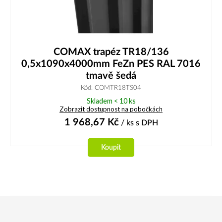
COMAX trapéz TR18/136
0,5x1090x4000mm FeZn PES RAL 7016
tmavě šedá
Kód: COMTR18TS04
Skladem < 10 ks
Zobrazit dostupnost na pobočkách
1 968,67
Kč
/ ks
s DPH
Koupit