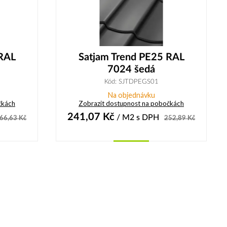
 RAL
Satjam Trend PE25 RAL
7024 šedá
Kód: SJTDPEGS01
Na objednávku
čkách
Zobrazit dostupnost na pobočkách
241,07
Kč
/ M2
s DPH
66,63
Kč
252,89
Kč
Koupit