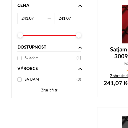
CENA
–⁠
DOSTUPNOST
Satjam
3009
Skladem
(
1
)
K
VÝROBCE
Zobrazit 
SATJAM
(
3
)
241,07
K
Zrušit filtr