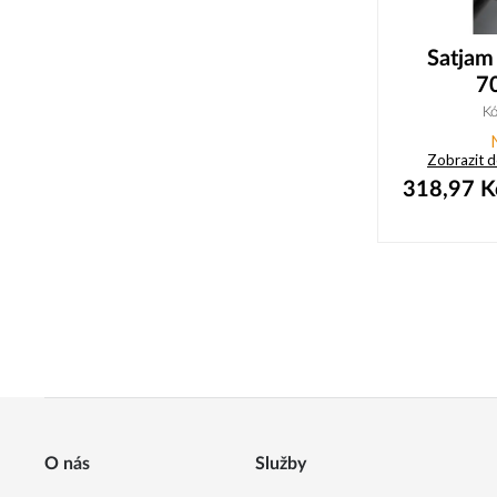
Satjam
70
K
Zobrazit 
318,97
K
O nás
Služby