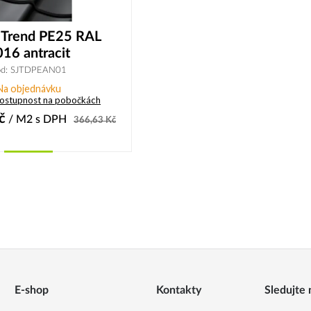
 Trend PE25 RAL
16 antracit
ód: SJTDPEAN01
Na objednávku
dostupnost na pobočkách
č
/ M2
s DPH
366,63
Kč
Koupit
E-shop
Kontakty
Sledujte 