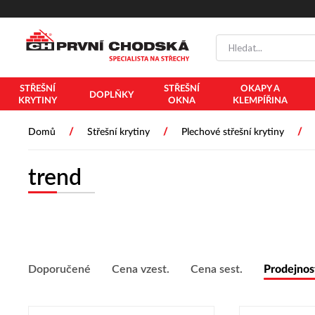
STŘEŠNÍ
STŘEŠNÍ
OKAPY A
DOPLŇKY
KRYTINY
OKNA
KLEMPÍŘINA
/
/
/
Domů
Střešní krytiny
Plechové střešní krytiny
trend
Doporučené
Cena vzest.
Cena sest.
Prodejnos