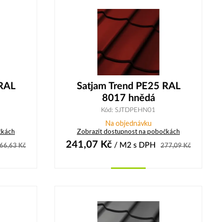
 RAL
Satjam Trend PE25 RAL
8017 hnědá
Kód: SJTDPEHN01
Na objednávku
čkách
Zobrazit dostupnost na pobočkách
241,07
Kč
/ M2
s DPH
66,63
Kč
277,09
Kč
Koupit