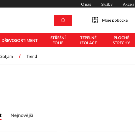
O nás
Služby
Akce a
Moje pobočka
STŘEŠNÍ
TEPELNÉ
PLOCHÉ
DŘEVOSORTIMENT
FÓLIE
IZOLACE
STŘECHY
/
Satjam
Trend
t
Nejnovější