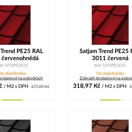
 Trend PE25 RAL
Satjam Trend PE25
 červenohnědá
3011 červená
ód: SJTDPEOC01
Kód: SJTDPECE01
Na objednávku
Na objednávku
dostupnost na pobočkách
Zobrazit dostupnost na pobo
č
318,97
Kč
/ M2
s DPH
/ M2
s DPH
277,09
Kč
3
Koupit
Koupit