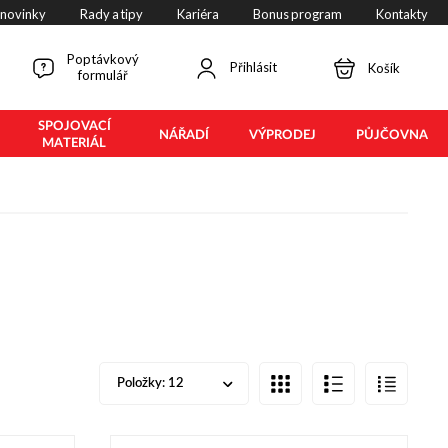
 novinky
Rady a tipy
Kariéra
Bonus program
Kontakty
Poptávkový
Přihlásit
Košík
formulář
SPOJOVACÍ
NÁŘADÍ
VÝPRODEJ
PŮJČOVNA
MATERIÁL
Položky:
12