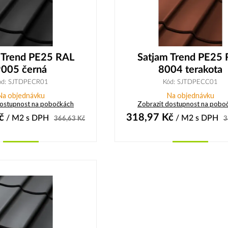
 Trend PE25 RAL
Satjam Trend PE25
9005 černá
8004 terakota
ód: SJTDPECR01
Kód: SJTDPECC01
Na objednávku
Na objednávku
dostupnost na pobočkách
Zobrazit dostupnost na pobo
č
318,97
Kč
/ M2
s DPH
/ M2
s DPH
366,63
Kč
3
Koupit
Koupit