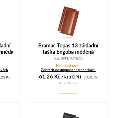
ladní
Bramac Topas 13 základní
ohnědá
taška Engoba měděná
Kód: BRKETOME01
Na objednávku
čkách
Zobrazit dostupnost na pobočkách
61,26
Kč
/ ks
s DPH
,22
Kč
73,81
Kč
61,26
Kč
/ ks
Koupit