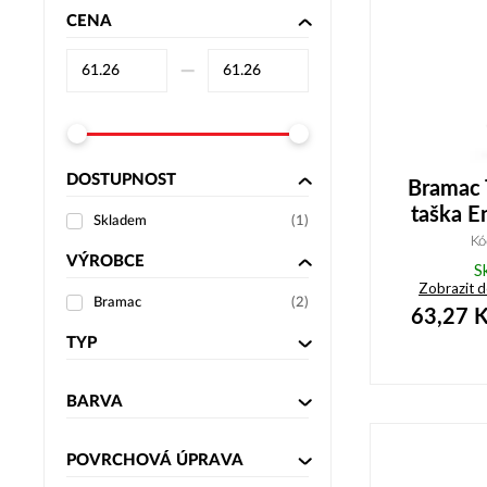
CENA
–⁠
DOSTUPNOST
Bramac 
taška E
Skladem
(
1
)
Kó
VÝROBCE
S
Zobrazit 
Bramac
(
2
)
63,27
K
TYP
BARVA
POVRCHOVÁ ÚPRAVA