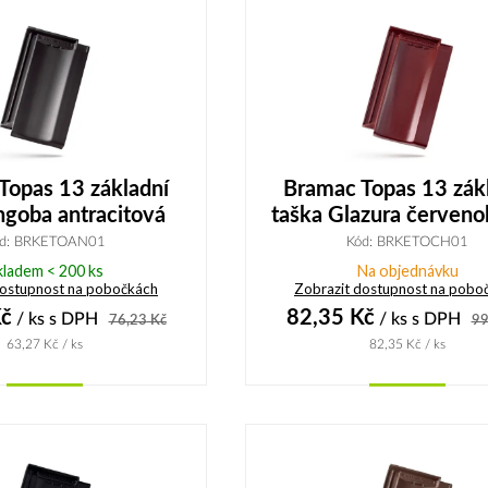
Topas 13 základní
Bramac Topas 13 zák
ngoba antracitová
taška Glazura červen
d: BRKETOAN01
Kód: BRKETOCH01
kladem < 200 ks
Na objednávku
dostupnost na pobočkách
Zobrazit dostupnost na pobo
č
82,35
Kč
/ ks
s DPH
/ ks
s DPH
76,23
Kč
99
63,27
Kč
/ ks
82,35
Kč
/ ks
Koupit
Koupit