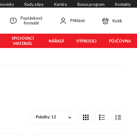
 novinky
Rady a tipy
Kariéra
Bonus program
Kontakty
Poptávkový
Přihlásit
Košík
formulář
SPOJOVACÍ
NÁŘADÍ
VÝPRODEJ
PŮJČOVNA
MATERIÁL
Položky:
12