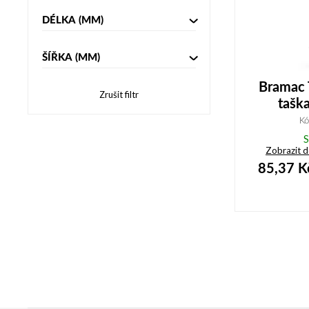
DÉLKA
(MM)
ŠÍŘKA
(MM)
Bramac 
Zrušit filtr
tašk
K
S
Zobrazit 
85,37
K