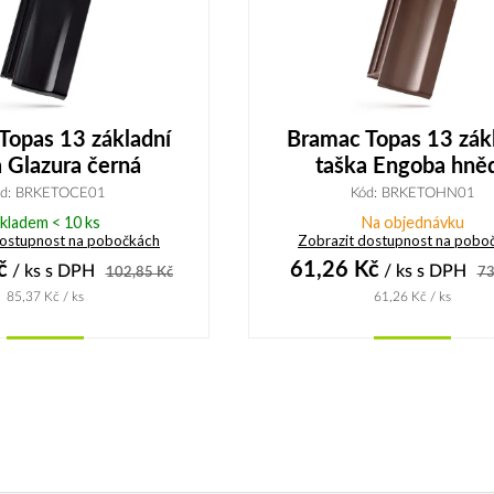
Topas 13 základní
Bramac Topas 13 zák
a Glazura černá
taška Engoba hně
ód: BRKETOCE01
Kód: BRKETOHN01
kladem < 10 ks
Na objednávku
dostupnost na pobočkách
Zobrazit dostupnost na pobo
č
61,26
Kč
/ ks
s DPH
/ ks
s DPH
102,85
Kč
73
85,37
Kč
/ ks
61,26
Kč
/ ks
Koupit
Koupit