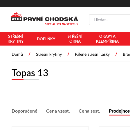
PŘESKOČIT NAVIGACI
STŘEŠNÍ
STŘEŠNÍ
OKAPY A
DOPLŇKY
KRYTINY
OKNA
KLEMPÍŘINA
/
/
/
Domů
Střešní krytiny
Pálené střešní tašky
Bra
Topas 13
Doporučené
Cena vzest.
Cena sest.
Prodejnos