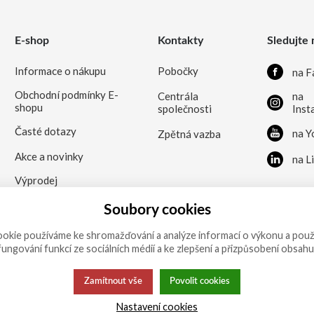
E-shop
Kontakty
Sledujte 
Informace o nákupu
Pobočky
na F
Obchodní podmínky E-
Centrála
na
shopu
společnosti
Inst
Časté dotazy
na Y
Zpětná vazba
Akce a novinky
na L
Výprodej
Soubory cookies
okie používáme ke shromažďování a analýze informací o výkonu a použ
 fungování funkcí ze sociálních médií a ke zlepšení a přizpůsobení obsahu
Zamítnout vše
Povolit cookies
Nastavení cookies