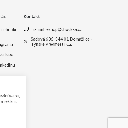
nás
Kontakt
E-mail:
eshop@chodska.cz
acebooku
Sadová 636, 344 01 Domažlice -
Týnské Předměstí, CZ
agramu
ouTube
inkedInu
ívání webu,
 a reklam.