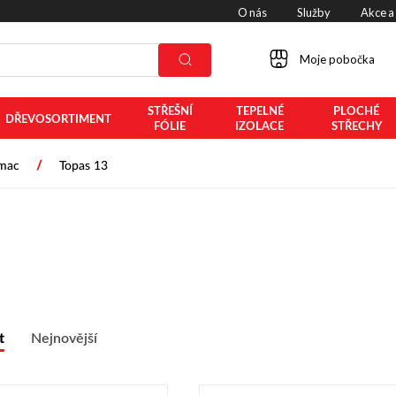
O nás
Služby
Akce a
Moje pobočka
STŘEŠNÍ
TEPELNÉ
PLOCHÉ
DŘEVOSORTIMENT
FÓLIE
IZOLACE
STŘECHY
/
mac
Topas 13
t
Nejnovější