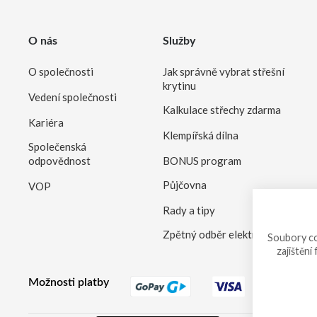
O nás
Služby
O společnosti
Jak správně vybrat střešní
krytinu
Vedení společnosti
Kalkulace střechy zdarma
Kariéra
Klempířská dílna
Společenská
odpovědnost
BONUS program
Půjčovna
VOP
Rady a tipy
Zpětný odběr elektrozařízení
Soubory co
zajištění
Možnosti platby