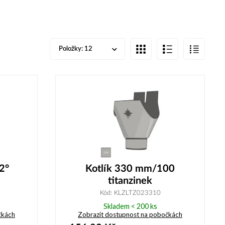
Položky:
12
2°
Kotlík 330 mm/100
titanzinek
Kód: KLZLTZ023310
Skladem < 200 ks
čkách
Zobrazit dostupnost na pobočkách