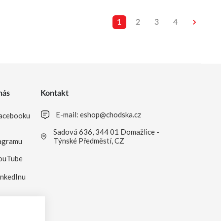
1
2
3
4
nás
Kontakt
E-mail:
eshop@chodska.cz
acebooku
Sadová 636, 344 01 Domažlice -
Týnské Předměstí, CZ
agramu
ouTube
inkedInu