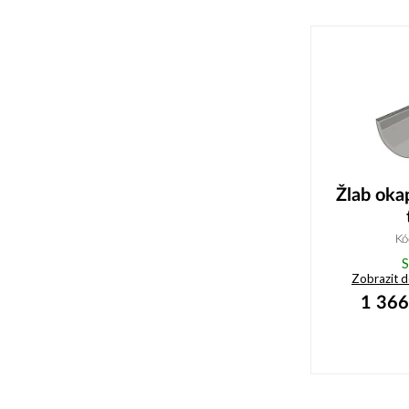
Žlab ok
Kó
S
Zobrazit 
1 366