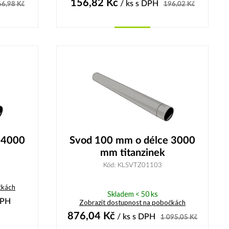
156,82
Kč
/ ks
s DPH
66,98
Kč
196,02
Kč
Koupit
 4000
Svod 100 mm o délce 3000
mm titanzinek
Kód: KLSVTZ01103
čkách
Skladem < 50 ks
DPH
Zobrazit dostupnost na pobočkách
876,04
Kč
/ ks
s DPH
1 095,05
Kč