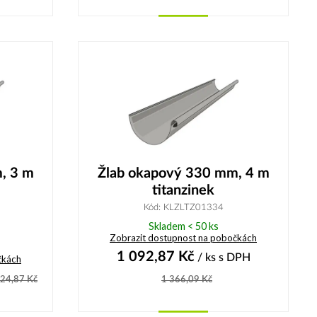
Koupit
, 3 m
Žlab okapový 330 mm, 4 m
titanzinek
Kód: KLZLTZ01334
Skladem < 50 ks
Zobrazit dostupnost na pobočkách
1 092,87
Kč
/ ks
s DPH
čkách
024,87
Kč
1 366,09
Kč