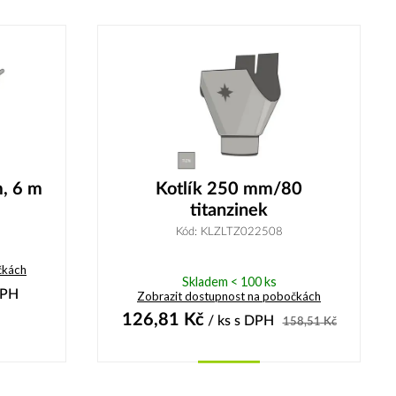
Koupit
, 6 m
Kotlík 250 mm/80
titanzinek
Kód: KLZLTZ022508
čkách
Skladem < 100 ks
DPH
Zobrazit dostupnost na pobočkách
126,81
Kč
/ ks
s DPH
158,51
Kč
Koupit