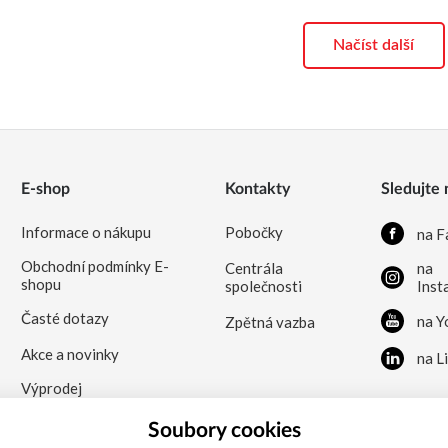
Načíst další
E-shop
Kontakty
Sledujte 
Informace o nákupu
Pobočky
na F
Obchodní podmínky E-
Centrála
na
shopu
společnosti
Inst
Časté dotazy
na Y
Zpětná vazba
Akce a novinky
na L
Výprodej
Soubory cookies