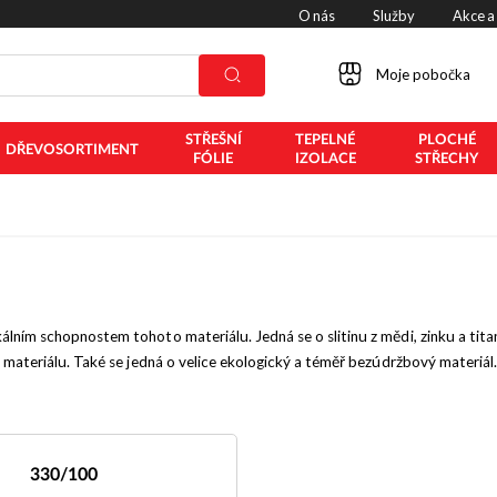
O nás
Služby
Akce a
Moje pobočka
STŘEŠNÍ
TEPELNÉ
PLOCHÉ
DŘEVOSORTIMENT
FÓLIE
IZOLACE
STŘECHY
álním schopnostem tohoto materiálu. Jedná se o slitinu z mědi, zinku a tita
ost materiálu. Také se jedná o velice ekologický a téměř bezúdržbový materiá
330/100