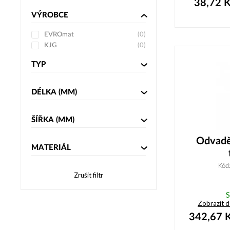
38,72
K
VÝROBCE
EVROmat
(
0
)
KJG
(
0
)
TYP
DÉLKA
(MM)
ŠÍŘKA
(MM)
Odvadě
MATERIÁL
Kód
Zrušit filtr
S
Zobrazit 
342,67
K