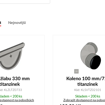
t
Nejnovější
 žlabu 330 mm
Koleno 100 mm/7
titanzinek
titanzinek
ód: KLZLTZ0733
Kód: KLSVTZ02101
kladem < 200 ks
Skladem < 200 ks
dostupnost na pobočkách
Zobrazit dostupnost na pobo