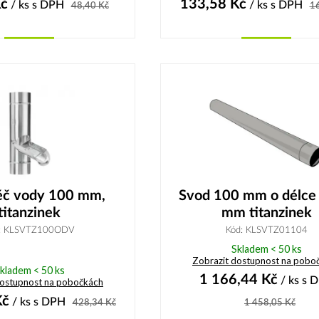
č
133,58
Kč
/ ks
s DPH
/ ks
s DPH
48,40
Kč
1
Koupit
Koupit
č vody 100 mm,
Svod 100 mm o délce
titanzinek
mm titanzinek
: KLSVTZ100ODV
Kód: KLSVTZ01104
Skladem < 50 ks
Zobrazit dostupnost na pobo
kladem < 50 ks
1 166,44
Kč
/ ks
s 
dostupnost na pobočkách
č
/ ks
s DPH
428,34
Kč
1 458,05
Kč