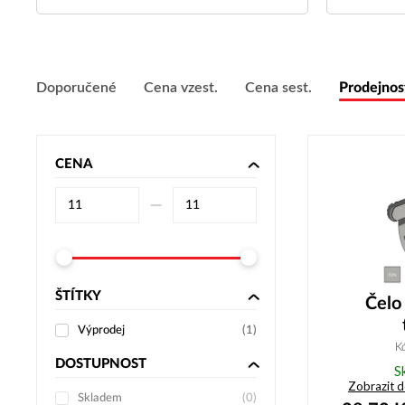
Doporučené
Cena vzest.
Cena sest.
Prodejnos
CENA
–⁠
ŠTÍTKY
Čelo
Výprodej
(
1
)
K
DOSTUPNOST
S
Zobrazit 
Skladem
(
0
)