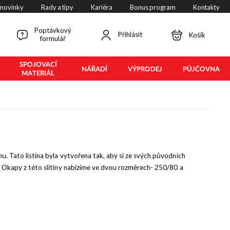
 novinky
Rady a tipy
Kariéra
Bonus program
Kontakty
Poptávkový
Přihlásit
Košík
formulář
SPOJOVACÍ
NÁŘADÍ
VÝPRODEJ
PŮJČOVNA
MATERIÁL
nu. Tato listina byla vytvořena tak, aby si ze svých původních
l. Okapy z této slitiny nabízíme ve dvou rozměrech- 250/80 a