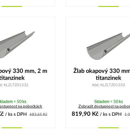
Koupit
Koupit
apový 330 mm, 2 m
Žlab okapový 330 mm
titanzinek
titanzinek
d: KLZLTZ01332
Kód: KLZLTZ01333
kladem < 50 ks
Skladem < 50 ks
dostupnost na pobočkách
Zobrazit dostupnost na pobo
č
819,90
Kč
/ ks
s DPH
/ ks
s DPH
683,65
Kč
1 