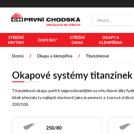
PŘESKOČIT NAVIGACI
STŘEŠNÍ
STŘEŠNÍ
OKAPY A
DOPLŇKY
KRYTINY
OKNA
KLEMPÍŘINA
/
/
Domů
Okapy a klempířina
Titanzinkové
Okapové systémy titanzinek
Titanzinkové okapy patří k nejprodávanějším na trhu hlavní díky fyzik
látek převzala ty nejlepší vlastnosti jako je pevnost a tvarová stál
330/100.
250/80