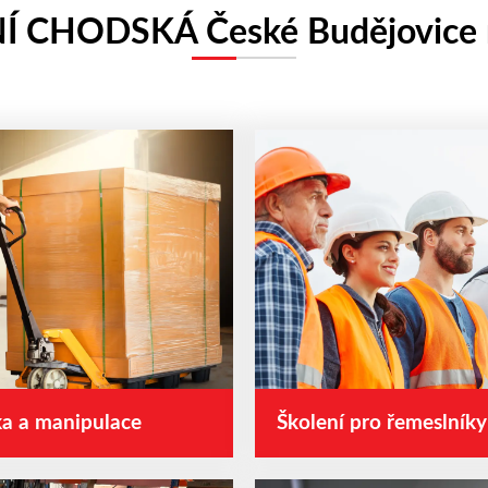
Í CHODSKÁ České Budějovice n
a a manipulace
Školení pro řemeslníky