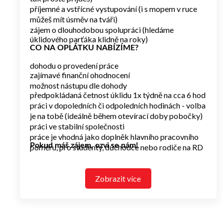
příjemné a vstřícné vystupování (i s mopem v ruce
můžeš mít úsměv na tváři)
zájem o dlouhodobou spolupráci (hledáme
úklidového parťáka klidně na roky)
CO NA OPLÁTKU NABÍZÍME?
dohodu o provedení práce
zajímavé finanční ohodnocení
možnost nástupu dle dohody
předpokládaná četnost úklidu 1x týdně na cca 6 hod
práci v dopoledních či odpoledních hodinách - volba
je na tobě (ideálně během otevírací doby pobočky)
práci ve stabilní společnosti
práce je vhodná jako doplněk hlavního pracovního
Pokud máš zájem, ozvi se nám!
poměru, pro studenty, důchodce nebo rodiče na RD
Zobrazit více