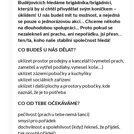
Budějovicích hledáme brigádníka/brigádnici,
který/á by si chtěl přivydělat svým koníčkem –
úklidem! U nás budeš mít tu možnost, a nejedná
se pouze o jednorázovou akci… Chceme někoho
na dlouhodobou spolupráci… Proto pokud se
nezalekneš ani prachu, ani nepořádku, jsi přesně
ten/ta, koho naše stabilní společnost hledá!
CO BUDEŠ U NÁS DĚLAT?
uklízet prostor prodejny a kanceláří (vymeteš prach,
zameteš a vytřeš podlahy, vyneseš koše…)
uklízet zázemí pobočky a kuchyňky
uklízet sociálních zařízení
uklízet i další plochy a prostory pobočky, kde
naznáš, že je to potřeba
CO OD TEBE OČEKÁVÁME?
pečlivost (prach u tebe nemá šanci)
smysl pro pořádek
dochvilnost a spolehlivost (když řekneš, že přijdeš,
tak prostě přijdeš)