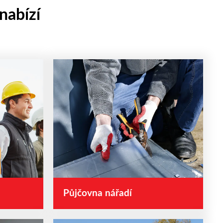
abízí
Půjčovna nářadí