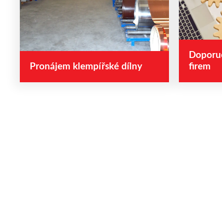
Doporuč
Pronájem klempířské dílny
firem