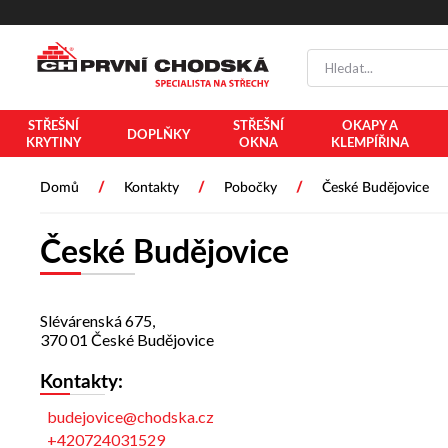
PŘESKOČIT NAVIGACI
STŘEŠNÍ
STŘEŠNÍ
OKAPY A
DOPLŇKY
KRYTINY
OKNA
KLEMPÍŘINA
/
/
/
Domů
Kontakty
Pobočky
České Budějovice
České Budějovice
Slévárenská
675
,
370 01
České Budějovice
Kontakty:
budejovice@chodska.cz
+420724031529