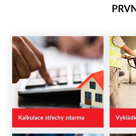
PRVN
Kalkulace střechy zdarma
Vykládk