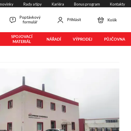
 novinky
Rady a tipy
Kariéra
Bonus program
Kontakty
Poptávkový
Přihlásit
Košík
formulář
SPOJOVACÍ
NÁŘADÍ
VÝPRODEJ
PŮJČOVNA
MATERIÁL