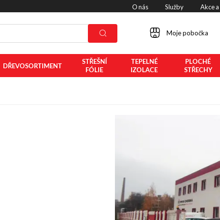
O nás
Služby
Akce a
Moje pobočka
STŘEŠNÍ
TEPELNÉ
PLOCHÉ
DŘEVOSORTIMENT
FÓLIE
IZOLACE
STŘECHY