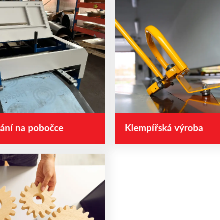
vání na pobočce
Klempířská výroba