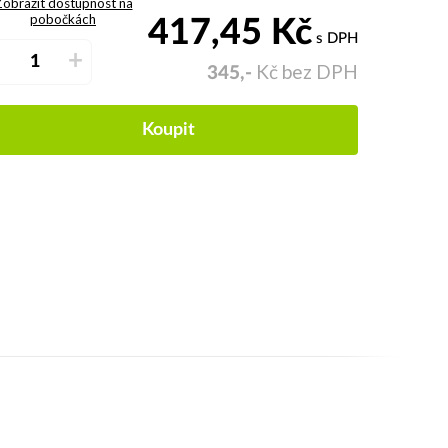
obrazit dostupnost na
pobočkách
417,45
Kč
s DPH
–
+
Kč bez DPH
345,-
Koupit