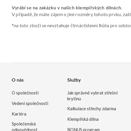
Vyrábí se na zakázku v našich klempířských dílnách.
V případě, že máte zájem o jiné rozměry tohoto prvku, za
*na toto zboží se nevztahuje čtrnáctidenní lhůta pro odst
O nás
Služby
O společnosti
Jak správně vybrat střešní
krytinu
Vedení společnosti
Kalkulace střechy zdarma
Kariéra
Klempířská dílna
Společenská
odpovědnost
BONUS program