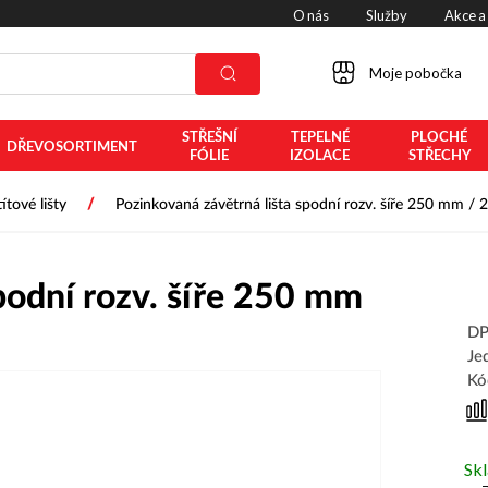
O nás
Služby
Akce a
Moje pobočka
STŘEŠNÍ
TEPELNÉ
PLOCHÉ
DŘEVOSORTIMENT
FÓLIE
IZOLACE
STŘECHY
/
títové lišty
Pozinkovaná závětrná lišta spodní rozv. šíře 250 mm /
podní rozv. šíře 250 mm
DP
Je
Kó
Sk