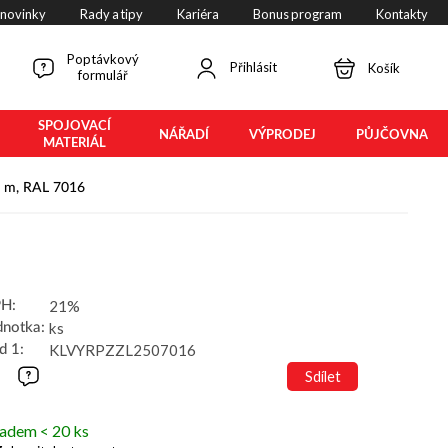
 novinky
Rady a tipy
Kariéra
Bonus program
Kontakty
Poptávkový
Přihlásit
Košík
formulář
SPOJOVACÍ
NÁŘADÍ
VÝPRODEJ
PŮJČOVNA
MATERIÁL
 2 m, RAL 7016
21%
H:
ks
dnotka:
KLVYRPZZL2507016
d 1:
Sdílet
ladem < 20 ks