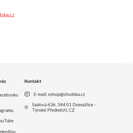
ska.cz
nás
Kontakt
E-mail:
eshop@chodska.cz
acebooku
Sadová 636, 344 01 Domažlice -
Týnské Předměstí, CZ
agramu
ouTube
inkedInu