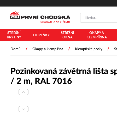
STŘEŠNÍ
STŘEŠNÍ
OKAPY A
DOPLŇKY
KRYTINY
OKNA
KLEMPÍŘINA
/
/
/
Domů
Okapy a klempířina
Klempířské prvky
Š
Pozinkovaná závětrná lišta s
/ 2 m, RAL 7016