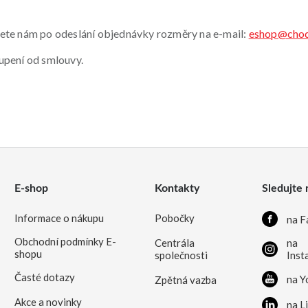
šlete nám po odeslání objednávky rozměry na e-mail:
eshop@chod
oupení od smlouvy.
E-shop
Kontakty
Sledujte 
Informace o nákupu
Pobočky
na F
Obchodní podmínky E-
Centrála
na
shopu
společnosti
Inst
Časté dotazy
na Y
Zpětná vazba
Akce a novinky
na L