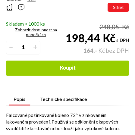
Sdílet
Skladem < 1000 ks
248,05
Kč
Zobrazit dostupnost na
pobočkách
198,44
Kč
s DPH
–
+
Kč bez DPH
164,-
Koupit
Popis
Technické specifikace
Falcované pozinkované koleno 72° v zinkovaném
lakovaném provedení. Používá se odklonění okapových
svodů blíže ke stavbě nebo slouží jako výtokové koleno.