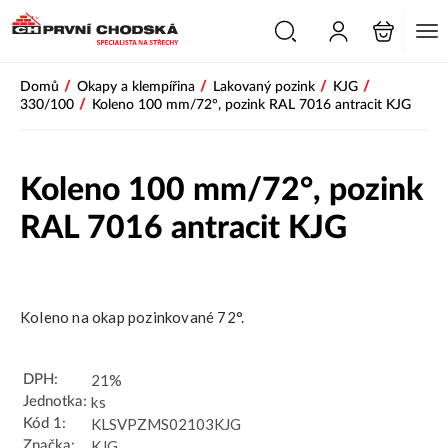
/
/
/
/
Domů
Okapy a klempířina
Lakovaný pozink
KJG
/
330/100
Koleno 100 mm/72°, pozink RAL 7016 antracit KJG
Koleno 100 mm/72°, pozink
RAL 7016 antracit KJG
Koleno na okap pozinkované 72°.
21%
DPH:
ks
Jednotka:
KLSVPZMS02103KJG
Kód 1:
KJG
Značka: