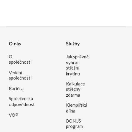
O nás
Služby
O
Jak správně
společnosti
vybrat
střešní
Vedení
krytinu
společnosti
Kalkulace
Kariéra
střechy
zdarma
Společenská
odpovědnost
Klempířská
dílna
VOP
BONUS
program