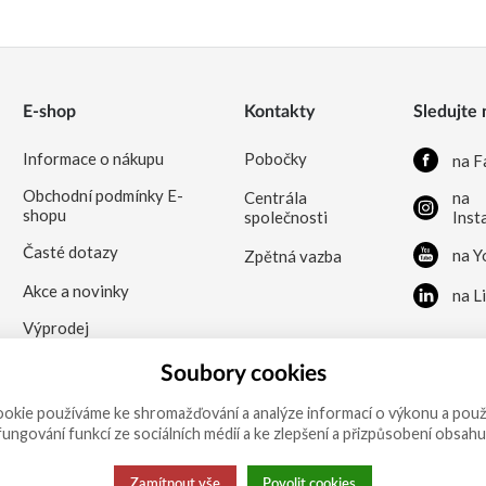
E-shop
Kontakty
Sledujte 
Informace o nákupu
Pobočky
na F
Obchodní podmínky E-
Centrála
na
shopu
společnosti
Inst
Časté dotazy
na Y
Zpětná vazba
Akce a novinky
na L
Výprodej
Soubory cookies
okie používáme ke shromažďování a analýze informací o výkonu a použ
 fungování funkcí ze sociálních médií a ke zlepšení a přizpůsobení obsahu
Zamítnout vše
Povolit cookies