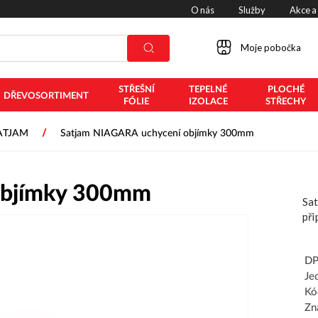
O nás
Služby
Akce a
Moje pobočka
STŘEŠNÍ
TEPELNÉ
PLOCHÉ
DŘEVOSORTIMENT
FÓLIE
IZOLACE
STŘECHY
/
ATJAM
Satjam NIAGARA uchycení objímky 300mm
objímky 300mm
Sat
při
DP
Je
Kó
Zn