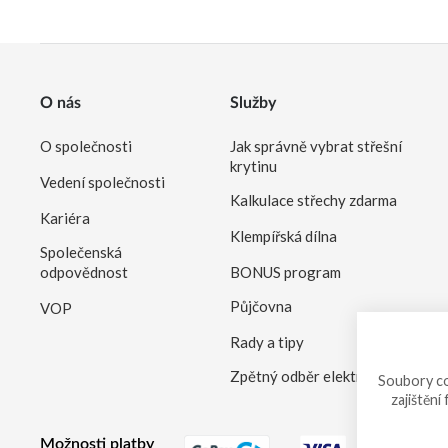
O nás
Služby
O společnosti
Jak správně vybrat střešní
krytinu
Vedení společnosti
Kalkulace střechy zdarma
Kariéra
Klempířská dílna
Společenská
odpovědnost
BONUS program
Půjčovna
VOP
Rady a tipy
Zpětný odběr elektrozařízení
Soubory co
zajištění
Možnosti platby