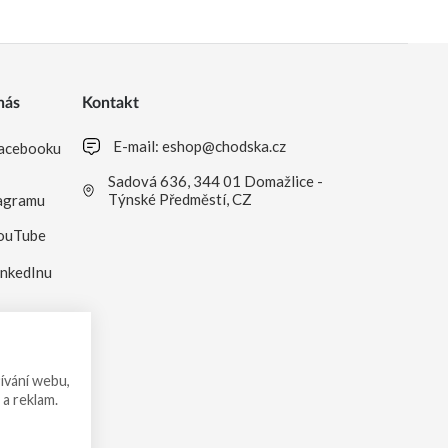
nás
Kontakt
E-mail:
eshop@chodska.cz
acebooku
Sadová 636, 344 01 Domažlice -
Týnské Předměstí, CZ
agramu
ouTube
inkedInu
ívání webu,
 a reklam.