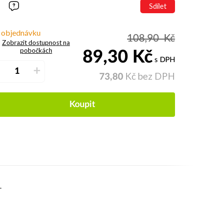
Sdílet
 objednávku
108,90
Kč
Zobrazit dostupnost na
pobočkách
89,30
Kč
s DPH
–
+
Kč bez DPH
73,80
Koupit
.