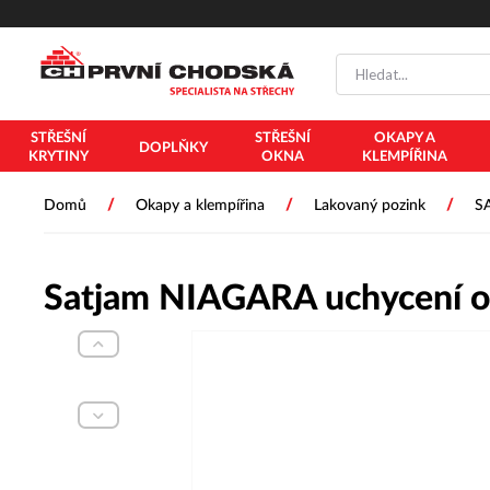
STŘEŠNÍ
STŘEŠNÍ
OKAPY A
DOPLŇKY
KRYTINY
OKNA
KLEMPÍŘINA
/
/
/
Domů
Okapy a klempířina
Lakovaný pozink
S
Satjam NIAGARA uchycení 