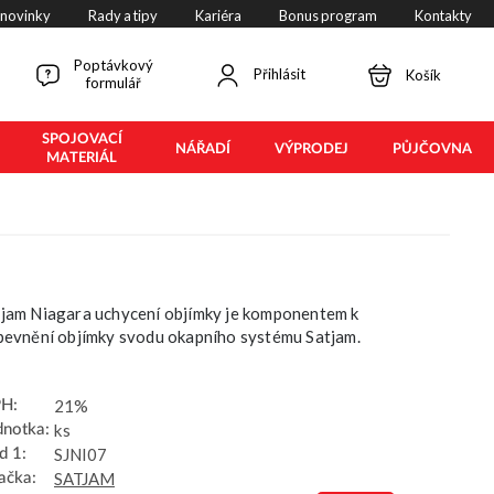
 novinky
Rady a tipy
Kariéra
Bonus program
Kontakty
Poptávkový
Přihlásit
Košík
formulář
SPOJOVACÍ
NÁŘADÍ
VÝPRODEJ
PŮJČOVNA
MATERIÁL
jam Niagara uchycení objímky je komponentem k
pevnění objímky svodu okapního systému Satjam.
21%
H:
ks
dnotka:
SJNI07
d 1:
SATJAM
ačka: