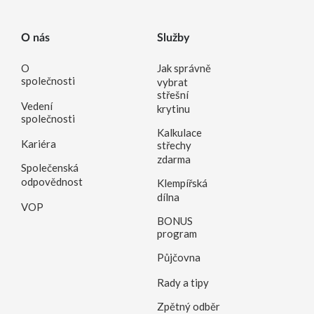
O nás
Služby
O
Jak správně
společnosti
vybrat
střešní
Vedení
krytinu
společnosti
Kalkulace
Kariéra
střechy
zdarma
Společenská
odpovědnost
Klempířská
dílna
VOP
BONUS
program
Půjčovna
Rady a tipy
Zpětný odběr