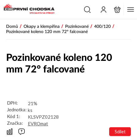
PŘESKOČIT NAVIGACI
/
/
/
/
Domů
Okapy a klempířina
Pozinkované
400/120
Pozinkované koleno 120 mm 72° falcované
Pozinkované koleno 120
mm 72° falcované
21%
DPH:
ks
Jednotka:
KLSVPZ02128
Kód 1:
EVROmat
Značka:
Sdílet