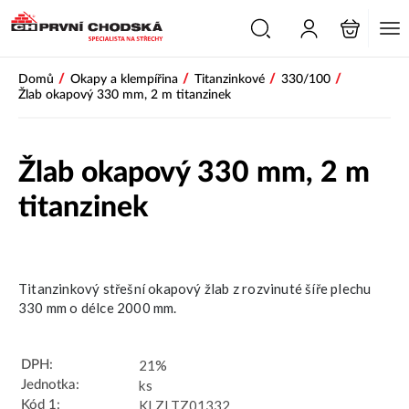
/
/
/
/
Domů
Okapy a klempířina
Titanzinkové
330/100
Žlab okapový 330 mm, 2 m titanzinek
Žlab okapový 330 mm, 2 m
titanzinek
Titanzinkový střešní okapový žlab z rozvinuté šíře plechu
330 mm o délce 2000 mm.
21%
DPH:
ks
Jednotka:
KLZLTZ01332
Kód 1: