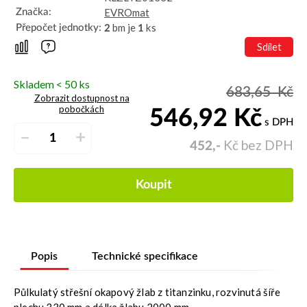
EVROmat
Značka:
bm je
ks
Přepočet jednotky:
2
1
Sdílet
Skladem < 50 ks
683,65
Kč
Zobrazit dostupnost na
pobočkách
546,92
Kč
s DPH
–
+
Kč bez DPH
452,-
Koupit
Popis
Technické specifikace
Půlkulatý střešní okapový žlab z titanzinku, rozvinutá šíře
plechu 330 mm a délka žlabu 2000 mm.