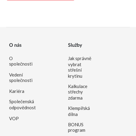
O nás
Služby
O
Jak správně
společnosti
vybrat
střešní
Vedení
krytinu
společnosti
Kalkulace
Kariéra
střechy
zdarma
Společenská
odpovědnost
Klempířská
dílna
VOP
BONUS
program