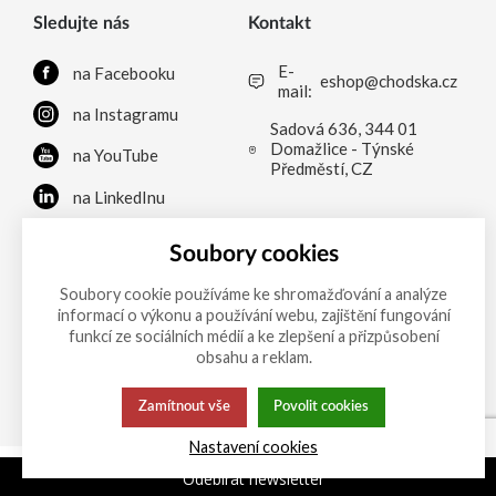
Sledujte nás
Kontakt
E-
na Facebooku
eshop@chodska.cz
mail:
na Instagramu
Sadová 636, 344 01
Domažlice - Týnské
na YouTube
Předměstí, CZ
na LinkedInu
Soubory cookies
Možnosti platby
Soubory cookie používáme ke shromažďování a analýze
informací o výkonu a používání webu, zajištění fungování
funkcí ze sociálních médií a ke zlepšení a přizpůsobení
obsahu a reklam.
Tato stránka používá soubory cookies.
Zásady ochrany
Klikněte pro více informací.
osobních údajů
Zamítnout vše
Povolit cookies
© 2013-2026 PRVNÍ CHODSKÁ eshop
Nastavení cookies
Odebírat newsletter