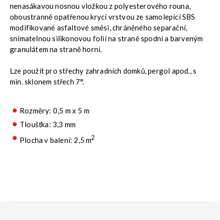
nenasákavou nosnou vložkou z polyesterového rouna,
oboustranně opatřenou krycí vrstvou ze samolepící SBS
modifikované asfaltové směsi, chráněného separační,
snímatelnou silikonovou folií na straně spodní a barveným
granulátem na straně horní.
Lze použít pro střechy zahradních domků, pergol apod., s
min. sklonem střech 7°.
Rozměry: 0,5 m x 5 m
Tloušťka: 3,3 mm
2
Plocha v balení: 2,5 m