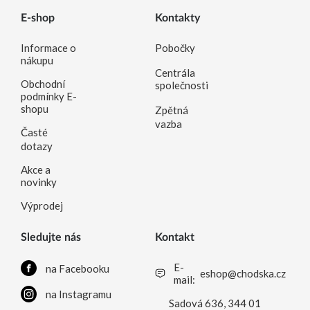
E-shop
Kontakty
Informace o
Pobočky
nákupu
Centrála
Obchodní
společnosti
podmínky E-
shopu
Zpětná
vazba
Časté
dotazy
Akce a
novinky
Výprodej
Sledujte nás
Kontakt
E-
na Facebooku
eshop@chodska.cz
mail:
na Instagramu
Sadová 636, 344 01