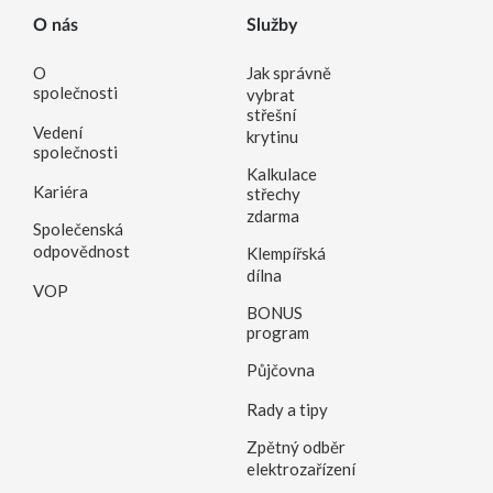
O nás
Služby
O
Jak správně
společnosti
vybrat
střešní
Vedení
krytinu
společnosti
Kalkulace
Kariéra
střechy
zdarma
Společenská
odpovědnost
Klempířská
dílna
VOP
BONUS
program
Půjčovna
Rady a tipy
Zpětný odběr
elektrozařízení