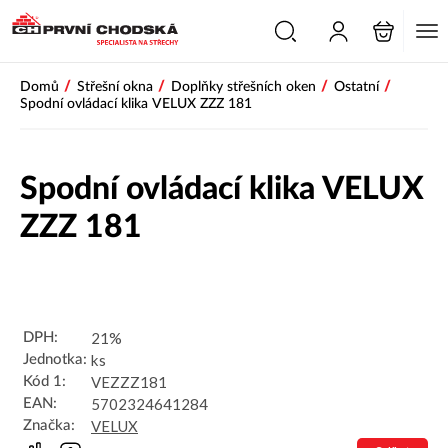
PŘESKOČIT NAVIGACI
/
/
/
/
Domů
Střešní okna
Doplňky střešních oken
Ostatní
Spodní ovládací klika VELUX ZZZ 181
Spodní ovládací klika VELUX
ZZZ 181
21%
DPH:
ks
Jednotka:
VEZZZ181
Kód 1:
5702324641284
EAN:
VELUX
Značka: