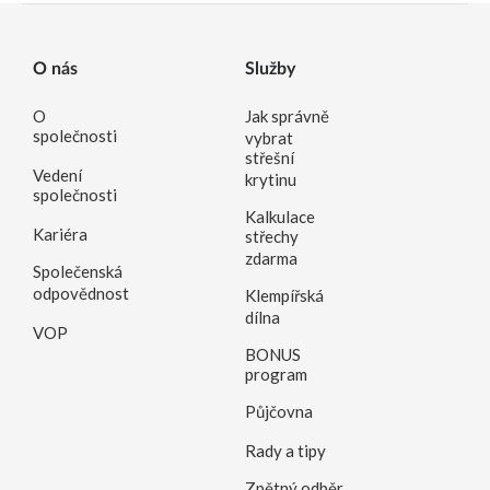
O nás
Služby
O
Jak správně
společnosti
vybrat
střešní
Vedení
krytinu
společnosti
Kalkulace
Kariéra
střechy
zdarma
Společenská
odpovědnost
Klempířská
dílna
VOP
BONUS
program
Půjčovna
Rady a tipy
Zpětný odběr