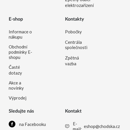
elektrozařízení
E-shop
Kontakty
Informace o
Pobočky
nákupu
Centrála
Obchodní
společnosti
podmínky E-
shopu
Zpětná
vazba
Časté
dotazy
Akce a
novinky
Výprodej
Sledujte nás
Kontakt
E-
na Facebooku
eshop@chodska.cz
mail: