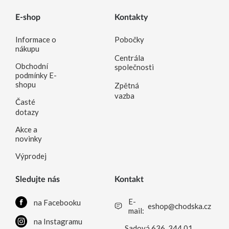
E-shop
Kontakty
Informace o
Pobočky
nákupu
Centrála
Obchodní
společnosti
podmínky E-
shopu
Zpětná
vazba
Časté
dotazy
Akce a
novinky
Výprodej
Sledujte nás
Kontakt
E-
na Facebooku
eshop@chodska.cz
mail:
na Instagramu
Sadová 636, 344 01