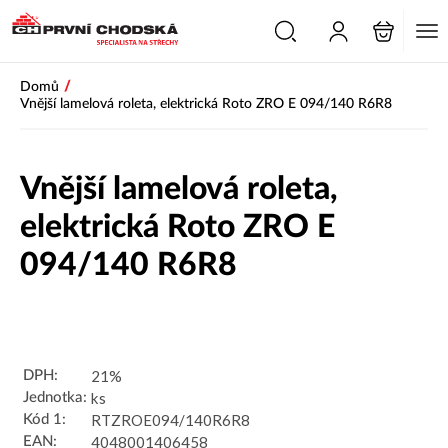
PŘESKOČIT NAVIGACI
/
Domů
Vnější lamelová roleta, elektrická Roto ZRO E 094/140 R6R8
Vnější lamelová roleta,
elektrická Roto ZRO E
094/140 R6R8
Novinka
21%
DPH:
ks
Jednotka:
RTZROE094/140R6R8
Kód 1:
4048001406458
EAN: