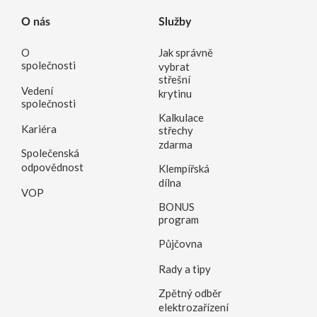
O nás
Služby
O
Jak správně
společnosti
vybrat
střešní
Vedení
krytinu
společnosti
Kalkulace
Kariéra
střechy
zdarma
Společenská
odpovědnost
Klempířská
dílna
VOP
BONUS
program
Půjčovna
Rady a tipy
Zpětný odběr
elektrozařízení