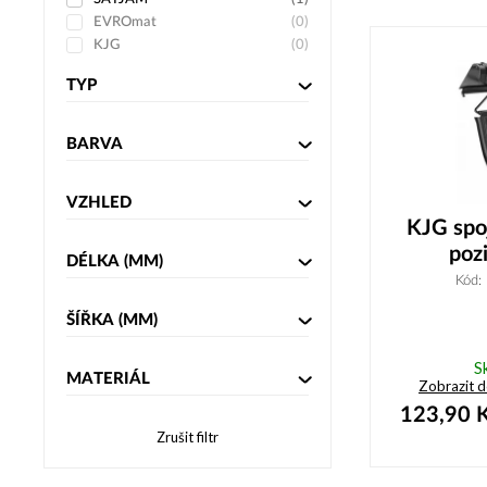
EVROmat
(
0
)
KJG
(
0
)
TYP
BARVA
VZHLED
KJG spo
poz
DÉLKA
(MM)
Kód:
ŠÍŘKA
(MM)
S
MATERIÁL
Zobrazit 
123,90
K
Zrušit filtr