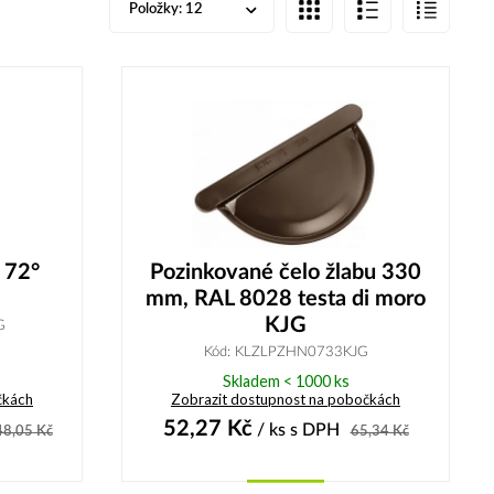
Položky:
12
 72°
Pozinkované čelo žlabu 330
mm, RAL 8028 testa di moro
KJG
G
Kód: KLZLPZHN0733KJG
Skladem < 1000 ks
čkách
Zobrazit dostupnost na pobočkách
52,27
Kč
/ ks
s DPH
48,05
Kč
65,34
Kč