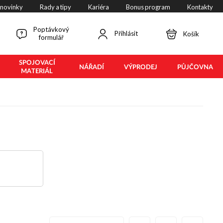
 novinky
Rady a tipy
Kariéra
Bonus program
Kontakty
Poptávkový
Přihlásit
Košík
formulář
SPOJOVACÍ
NÁŘADÍ
VÝPRODEJ
PŮJČOVNA
MATERIÁL