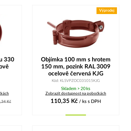
Výprodej
bu 330
Objímka 100 mm s hrotem
ově
150 mm, pozink RAL 3009
ocelově červená KJG
Kód: KLSVPZOC031015KJG
Skladem > 20 ks
čkách
Zobrazit dostupnost na pobočkách
110,35
Kč
/ ks
s DPH
,34
Kč
Koupit