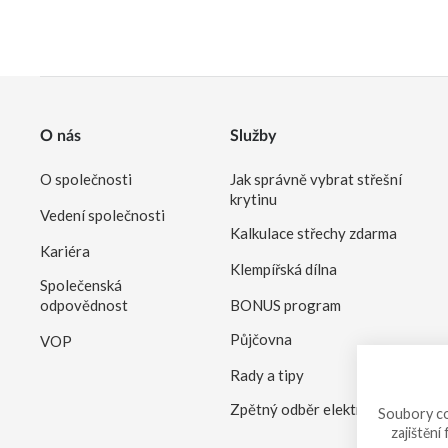
O nás
Služby
O společnosti
Jak správně vybrat střešní
krytinu
Vedení společnosti
Kalkulace střechy zdarma
Kariéra
Klempířská dílna
Společenská
odpovědnost
BONUS program
Půjčovna
VOP
Rady a tipy
Zpětný odběr elektrozařízení
Soubory co
zajištění