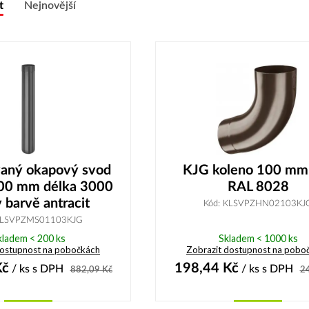
t
Nejnovější
vaný okapový svod
KJG koleno 100 mm
00 mm délka 3000
RAL 8028
barvě antracit
Kód: KLSVPZHN02103KJ
KLSVPZMS01103KJG
kladem < 200 ks
Skladem < 1000 ks
dostupnost na pobočkách
Zobrazit dostupnost na pobo
č
198,44
Kč
/ ks
s DPH
/ ks
s DPH
882,09
Kč
2