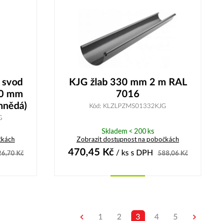
 svod
KJG žlab 330 mm 2 m RAL
00 mm
7016
(hnědá)
Kód: KLZLPZMS01332KJG
G
Skladem < 200 ks
čkách
Zobrazit dostupnost na pobočkách
470,45
Kč
/ ks
s DPH
26,70
Kč
588,06
Kč
Koupit
1
2
3
4
5