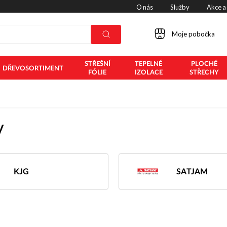
O nás
Služby
Akce a
Moje pobočka
STŘEŠNÍ
TEPELNÉ
PLOCHÉ
DŘEVOSORTIMENT
FÓLIE
IZOLACE
STŘECHY
y
KJG
SATJAM