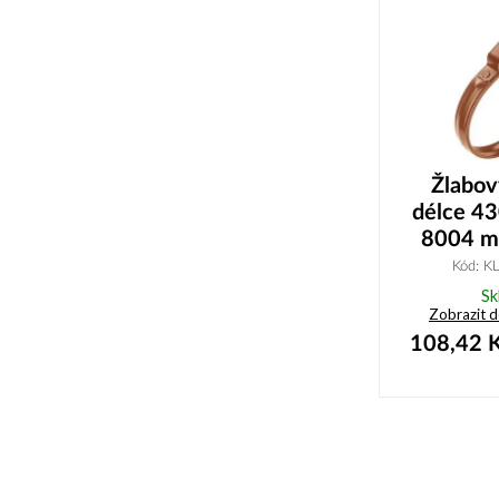
Žlabo
délce 4
8004 m
Kód: 
Sk
Zobrazit 
108,42
K