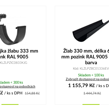
Koupit
Koupit
jka žlabu 333 mm
Žlab 330 mm, délka
ink RAL 9005
mm pozink RAL 9005 
barva
 KLZLPZIC0833KJG
Kód: KLZLPZBC01336EV
Skladem < 100 ks
Zobrazit dostupnost na pobo
kladem < 300 ks
1 155,79
Kč
/ ks
s 
dostupnost na pobočkách
č
/ ks
s DPH
154,88
Kč
1 444,74
Kč
Koupit
Koupit