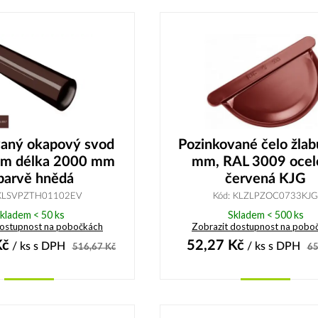
vaný okapový svod
Pozinkované čelo žla
m délka 2000 mm
mm, RAL 3009 ocel
barvě hnědá
červená KJG
 KLSVPZTH01102EV
Kód: KLZLPZOC0733KJG
kladem < 50 ks
Skladem < 500 ks
dostupnost na pobočkách
Zobrazit dostupnost na pobo
č
52,27
Kč
/ ks
s DPH
/ ks
s DPH
516,67
Kč
65
Koupit
Koupit