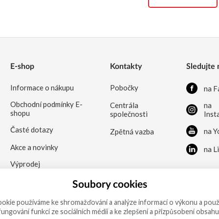
E-shop
Kontakty
Sledujte 
Informace o nákupu
Pobočky
na F
Obchodní podmínky E-
Centrála
na
shopu
společnosti
Inst
Časté dotazy
na Y
Zpětná vazba
Akce a novinky
na L
Výprodej
Soubory cookies
okie používáme ke shromažďování a analýze informací o výkonu a použ
 fungování funkcí ze sociálních médií a ke zlepšení a přizpůsobení obsahu