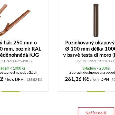
vý hák 250 mm o
Pozinkovaný okapový
30 mm, pozink RAL
Ø 100 mm délka 10
ěděnohnědá KJG
v barvě testa di moro 
KLZLPZMH042543KJG
Kód: KLSVPZHN01101KJ
ladem < 1000 ks
Skladem < 200 ks
dostupnost na pobočkách
Zobrazit dostupnost na pobo
č
261,36
Kč
/ ks
s DPH
/ ks
s DPH
135,52
Kč
3
Koupit
Koupit
Načíst další