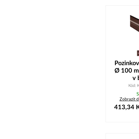
Pozinko
Ø 100 m
v 
Kód:
S
Zobrazit 
413,34
K