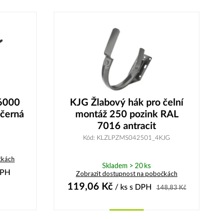
Koupit
 6000
KJG Žlabový hák pro čelní
černá
montáž 250 pozink RAL
7016 antracit
Kód: KLZLPZMS042501_4KJG
čkách
Skladem > 20 ks
DPH
Zobrazit dostupnost na pobočkách
119,06
Kč
/ ks
s DPH
148,83
Kč
Koupit