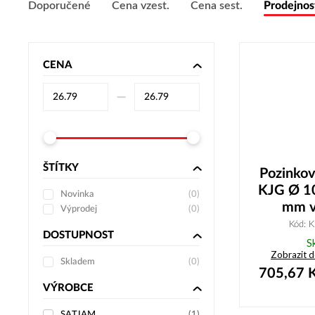
Doporučené
Cena vzest.
Cena sest.
Prodejnos
CENA
–⁠
ŠTÍTKY
Pozinko
KJG Ø 1
Novinka
(
0
)
mm v 
Výprodej
(
0
)
Kód: 
DOSTUPNOST
S
Zobrazit 
Skladem
(
0
)
705,67
K
VÝROBCE
SATJAM
(
1
)