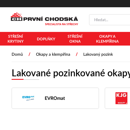
STŘEŠNÍ
STŘEŠNÍ
OKAPY A
DOPLŇKY
KRYTINY
OKNA
KLEMPÍŘINA
/
/
Domů
Okapy a klempířina
Lakovaný pozink
Lakované pozinkované okap
EVROmat