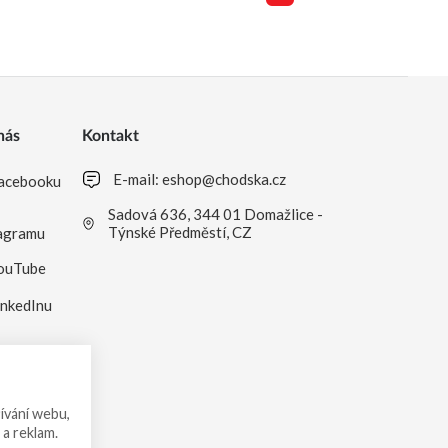
nás
Kontakt
E-mail:
eshop@chodska.cz
acebooku
Sadová 636, 344 01 Domažlice -
Týnské Předměstí, CZ
agramu
ouTube
inkedInu
ívání webu,
 a reklam.