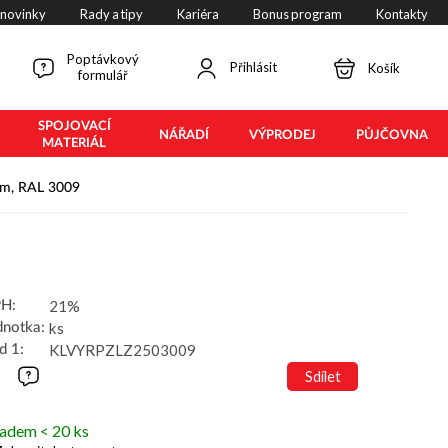
 novinky
Rady a tipy
Kariéra
Bonus program
Kontakty
Poptávkový
Přihlásit
Košík
formulář
SPOJOVACÍ
NÁŘADÍ
VÝPRODEJ
PŮJČOVNA
MATERIÁL
2 m, RAL 3009
21%
H:
ks
dnotka:
KLVYRPZLZ2503009
d 1:
Sdílet
ladem < 20 ks