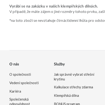
Vyrábí se na zakázku v našich klempířských dílnách.
V případě, že máte zájem o jiné rozměry tohoto prvku, za
*na toto zboží se nevztahuje čtrnáctidenní lhůta pro odst
O nás
Služby
O společnosti
Jak správně vybrat střešní
krytinu
Vedení společnosti
Kalkulace střechy zdarma
Kariéra
Klempířská dílna
Společenská
odpovědnost
BONUS program