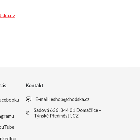
ska.cz
nás
Kontakt
E-mail:
eshop@chodska.cz
acebooku
Sadová 636, 344 01 Domažlice -
Týnské Předměstí, CZ
agramu
ouTube
inkedInu