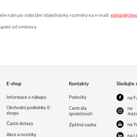
šlete nám po odeslání objednávky rozměry na e-mail:
eshop@chod
oupení od smlouvy.
E-shop
Kontakty
Sledujte 
Informace o nákupu
Pobočky
na F
Obchodní podmínky E-
Centrála
na
shopu
společnosti
Inst
Časté dotazy
na Y
Zpětná vazba
Akce a novinky
na L