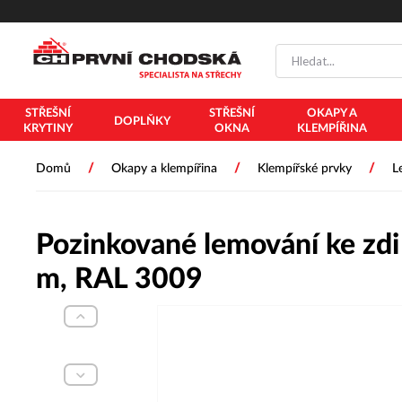
PŘESKOČIT NAVIGACI
STŘEŠNÍ
STŘEŠNÍ
OKAPY A
DOPLŇKY
KRYTINY
OKNA
KLEMPÍŘINA
/
/
/
Domů
Okapy a klempířina
Klempířské prvky
L
Pozinkované lemování ke zdi
m, RAL 3009