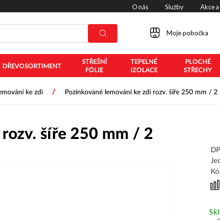
O nás
Služby
Akce a
Moje pobočka
STŘEŠNÍ
TEPELNÉ
PLOCHÉ
DŘEVOSORTIMENT
FÓLIE
IZOLACE
STŘECHY
/
emování ke zdi
Pozinkované lemování ke zdi rozv. šíře 250 mm / 
 rozv. šíře 250 mm / 2
DP
Je
Kó
Sk