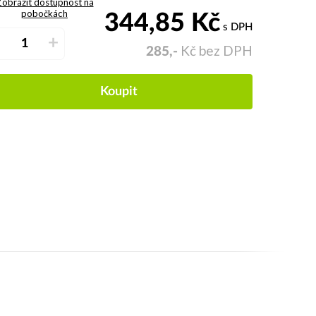
obrazit dostupnost na
pobočkách
344,85
Kč
s DPH
–
+
Kč bez DPH
285,-
Koupit