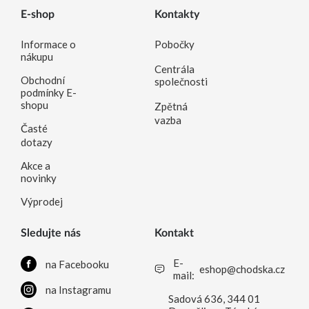
E-shop
Kontakty
Informace o
Pobočky
nákupu
Centrála
Obchodní
společnosti
podmínky E-
shopu
Zpětná
vazba
Časté
dotazy
Akce a
novinky
Výprodej
Sledujte nás
Kontakt
E-
na Facebooku
eshop@chodska.cz
mail:
na Instagramu
Sadová 636, 344 01