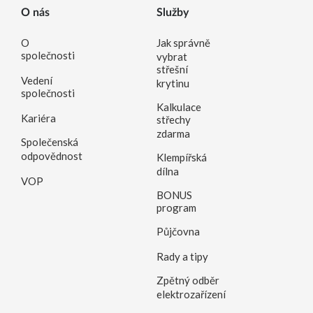
O nás
Služby
O
Jak správně
společnosti
vybrat
střešní
Vedení
krytinu
společnosti
Kalkulace
Kariéra
střechy
zdarma
Společenská
odpovědnost
Klempířská
dílna
VOP
BONUS
program
Půjčovna
Rady a tipy
Zpětný odběr
elektrozařízení