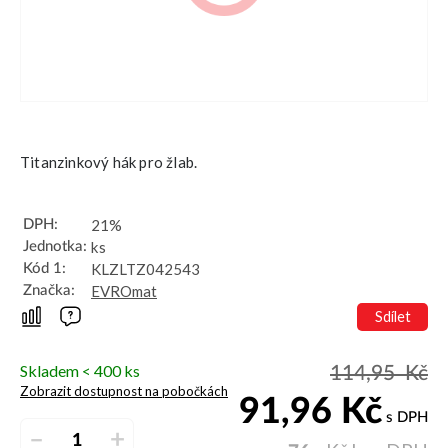
Titanzinkový hák pro žlab.
21%
DPH:
ks
Jednotka:
KLZLTZ042543
Kód 1:
EVROmat
Značka:
Sdílet
Skladem < 400 ks
114,95
Kč
Zobrazit dostupnost na pobočkách
91,96
Kč
s DPH
–
+