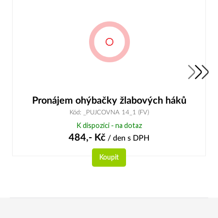
Pronájem ohýbačky žlabových háků
Kód: _PUJCOVNA 14_1 (FV)
K dispozici - na dotaz
484,-
Kč
/ den
s DPH
Koupit