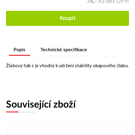
Kč bez DPH
76,-
Koupit
Popis
Technické specifikace
Žlabový hák s je vhodný k udržení stability okapového žlabu.
Související zboží