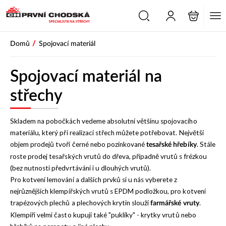
PŘESKOČIT NAVIGACI
/
Domů
Spojovací materiál
Spojovací materiál na
střechy
Skladem na pobočkách vedeme absolutní většinu spojovacího
materiálu, který při realizaci střech můžete potřebovat. Největší
objem prodejů tvoří černé nebo pozinkované
. Stále
tesařské hřebíky
roste prodej tesařských vrutů do dřeva, případně vrutů s frézkou
(bez nutnosti předvrtávání i u dlouhých vrutů).
Pro kotvení lemování a dalších prvků si u nás vyberete z
nejrůznějších klempířských vrutů s EPDM podložkou, pro kotvení
trapézových plechů a plechových krytin slouží
.
farmářské vruty
Klempíři velmi často kupují také "puklíky" - krytky vrutů nebo