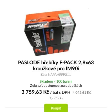
PASLODE hřebíky F-PACK 2,8x63
kroužkové pro IM90i
Kód: NAPAHRFP011
Skladem < 100 balení
Zobrazit dostupnost na pobočkách
3 759,63
Kč
/ bal
s DPH
4 042,61
Kč
1,-
Kč
/ ks
Koupit