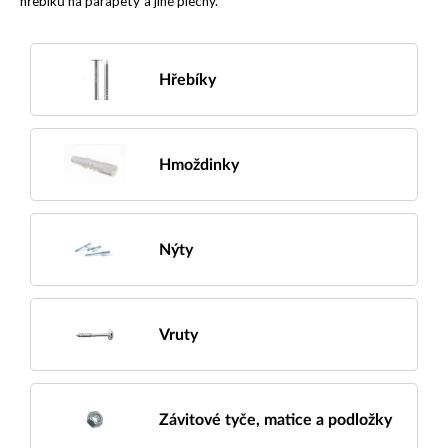
hřebíků na parapety a jiné plechy.
Hřebíky
Hmoždinky
Nýty
Vruty
Závitové tyče, matice a podložky