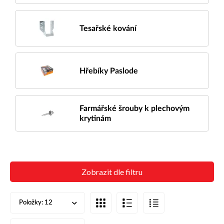
Tesařské kování
Hřebíky Paslode
Farmářské šrouby k plechovým
krytinám
Zobrazit dle filtru
Položky:
12