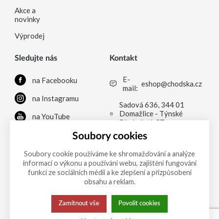
Akce a
novinky
Výprodej
Sledujte nás
Kontakt
E-
na Facebooku
eshop@chodska.cz
mail:
na Instagramu
Sadová 636, 344 01
Domažlice - Týnské
na YouTube
Předměstí, CZ
na LinkedInu
Soubory cookies
Soubory cookie používáme ke shromažďování a analýze
informací o výkonu a používání webu, zajištění fungování
Možnosti platby
funkcí ze sociálních médií a ke zlepšení a přizpůsobení
obsahu a reklam.
Zamítnout vše
Povolit cookies
Tato stránka používá soubory cookies.
Zásady ochrany