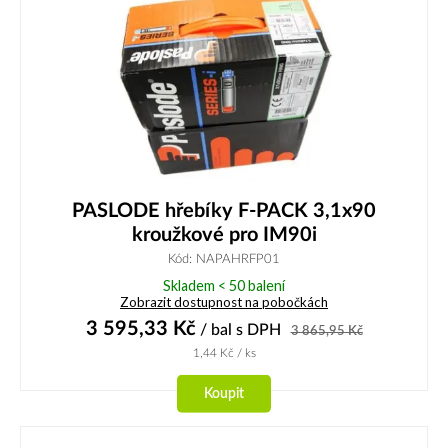
PASLODE hřebíky F-PACK 3,1x90
kroužkové pro IM90i
Kód: NAPAHRFP01
Skladem < 50 balení
Zobrazit dostupnost na pobočkách
3 595,33
Kč
/ bal
s DPH
3 865,95
Kč
1,44
Kč
/ ks
Koupit