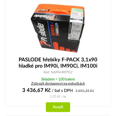
PASLODE hřebíky F-PACK 3,1x90
hladké pro IM90i, IM90Ci, IM100i
Kód: NAPAHRFP02
Skladem < 100 balení
Zobrazit dostupnost na pobočkách
3 436,67
Kč
/ bal
s DPH
3 695,34
Kč
1,37
Kč
/ ks
Koupit