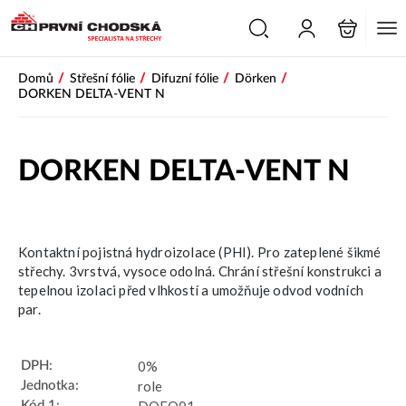
PŘESKOČIT NAVIGACI
/
/
/
/
Domů
Střešní fólie
Difuzní fólie
Dörken
DORKEN DELTA-VENT N
DORKEN DELTA-VENT N
Výprodej
Kontaktní pojistná hydroizolace (PHI). Pro zateplené šikmé
střechy. 3vrstvá, vysoce odolná. Chrání střešní konstrukci a
tepelnou izolaci před vlhkostí a umožňuje odvod vodních
par.
0%
DPH:
role
Jednotka:
Kód 1: