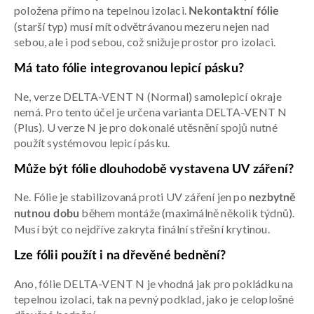
položena přímo na tepelnou izolaci.
Nekontaktní fólie
(starší typ) musí mít odvětrávanou mezeru nejen nad
sebou, ale i pod sebou, což snižuje prostor pro izolaci.
Má tato fólie integrovanou lepicí pásku?
Ne, verze DELTA-VENT N (Normal) samolepicí okraje
nemá. Pro tento účel je určena varianta DELTA-VENT N
(Plus). U verze N je pro dokonalé utěsnění spojů nutné
použít systémovou lepicí pásku.
Může být fólie dlouhodobě vystavena UV záření?
Ne. Fólie je stabilizovaná proti UV záření jen po
nezbytně
během montáže (maximálně několik týdnů).
nutnou dobu
Musí být co nejdříve zakryta finální střešní krytinou.
Lze fólii použít i na dřevěné bednění?
Ano, fólie DELTA-VENT N je vhodná jak pro pokládku na
tepelnou izolaci, tak na pevný podklad, jako je celoplošné