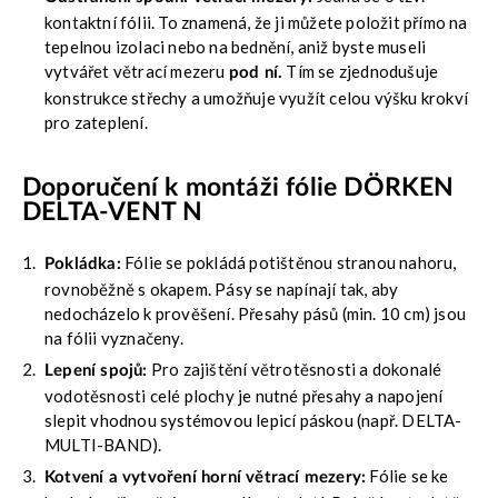
kontaktní fólii. To znamená, že ji můžete položit přímo na
tepelnou izolaci nebo na bednění, aniž byste museli
vytvářet větrací mezeru
Tím se zjednodušuje
pod ní.
konstrukce střechy a umožňuje využít celou výšku krokví
pro zateplení.
Doporučení k montáži fólie DÖRKEN
DELTA-VENT N
Fólie se pokládá potištěnou stranou nahoru,
Pokládka:
rovnoběžně s okapem. Pásy se napínají tak, aby
nedocházelo k prověšení. Přesahy pásů (min. 10 cm) jsou
na fólii vyznačeny.
Pro zajištění větrotěsnosti a dokonalé
Lepení spojů:
vodotěsnosti celé plochy je nutné přesahy a napojení
slepit vhodnou systémovou lepicí páskou (např. DELTA-
MULTI-BAND).
Fólie se ke
Kotvení a vytvoření horní větrací mezery: