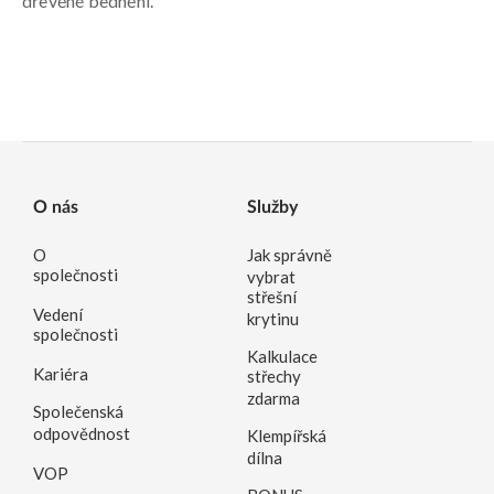
dřevěné bednění.
O nás
Služby
O
Jak správně
společnosti
vybrat
střešní
Vedení
krytinu
společnosti
Kalkulace
Kariéra
střechy
zdarma
Společenská
odpovědnost
Klempířská
dílna
VOP