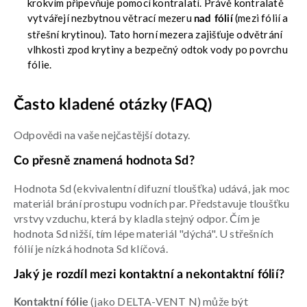
krokvím připevňuje pomocí kontralatí. Právě kontralatě
vytvářejí nezbytnou větrací mezeru
(mezi fólií a
nad fólií
střešní krytinou). Tato horní mezera zajišťuje odvětrání
vlhkosti zpod krytiny a bezpečný odtok vody po povrchu
fólie.
Často kladené otázky (FAQ)
Odpovědi na vaše nejčastější dotazy.
Co přesně znamená hodnota Sd?
Hodnota Sd (ekvivalentní difuzní tloušťka) udává, jak moc
materiál brání prostupu vodních par. Představuje tloušťku
vrstvy vzduchu, která by kladla stejný odpor. Čím je
hodnota Sd nižší, tím lépe materiál "dýchá". U střešních
fólií je nízká hodnota Sd klíčová.
Jaký je rozdíl mezi kontaktní a nekontaktní fólií?
(jako DELTA-VENT N) může být
Kontaktní fólie