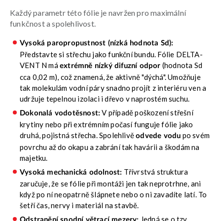
Každý parametr této fólie je navržen pro maximální
funkčnost a spolehlivost.
Vysoká paropropustnost (nízká hodnota Sd):
Představte si střechu jako funkční bundu. Fólie DELTA-
VENT N má
(hodnota Sd
extrémně nízký difuzní odpor
cca 0,02 m), což znamená, že aktivně "dýchá". Umožňuje
tak molekulám vodní páry snadno projít z interiéru ven a
udržuje tepelnou izolaci i dřevo v naprostém suchu.
V případě poškození střešní
Dokonalá vodotěsnost:
krytiny nebo při extrémním počasí funguje fólie jako
druhá, pojistná střecha. Spolehlivě
po svém
odvede vodu
povrchu až do okapu a zabrání tak havárii a škodám na
majetku.
Třívrstvá struktura
Vysoká mechanická odolnost:
zaručuje, že se fólie při montáži jen tak neprotrhne, ani
když po ní neopatrně šlápnete nebo o ni zavadíte latí. To
šetří čas, nervy i materiál na stavbě.
Jedná se o tzv.
Odstranění spodní větrací mezery: