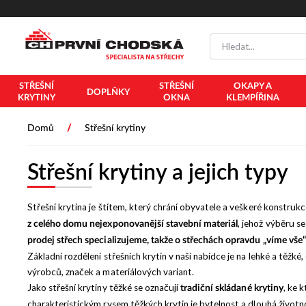
PŘESKOČIT NAVIGACI
STŘEŠNÍ
STŘEŠNÍ
OKAPY A
DOPLŇKY
KRYTINY
OKNA
KLEMPÍŘINA
/
Domů
Střešní krytiny
Střešní krytiny a jejich typy
Střešní krytina je štítem, který chrání obyvatele a veškeré konstruk
, jehož výběru s
z celého domu nejexponovanější stavební materiál
prodej střech specializujeme, takže o střechách opravdu „víme vše“
Základní rozdělení střešních krytin v naší nabídce je na lehké a těžk
výrobců, značek a materiálových variant.
Jako střešní krytiny těžké se označují
, ke 
tradiční skládané krytiny
charakteristickým rysem těžkých krytin je bytelnost a dlouhá životn