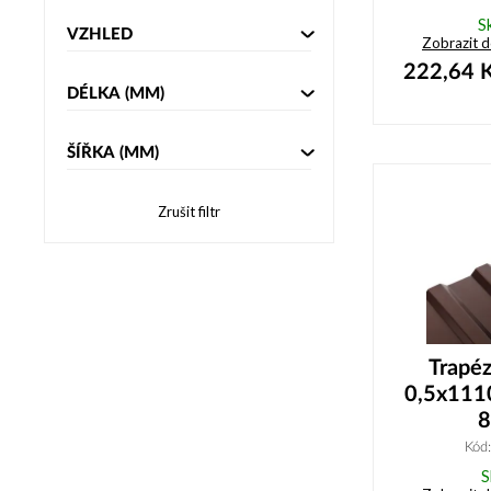
S
VZHLED
Zobrazit 
222,64
K
DÉLKA
(MM)
ŠÍŘKA
(MM)
Zrušit filtr
Trapé
0,5x111
8
Kód
S