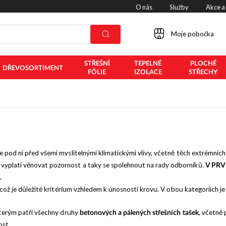
O nás
Služby
Akce a
Moje pobočka
STŘEŠNÍ
TEPELNÉ
PLOCHÉ
DŘEVOSORTIMENT
FÓLIE
IZOLACE
STŘECHY
ce pod ní před všemi myslitelnými klimatickými vlivy, včetně těch extrémních
e vyplatí věnovat pozornost a taky se spolehnout na rady odborníků.
V PRV
.
é, což je důležité kritérium vzhledem k únosnosti krovu. V obou kategoriích j
kterým patří všechny druhy
, včetně 
betonových a pálených střešních tašek
ost.