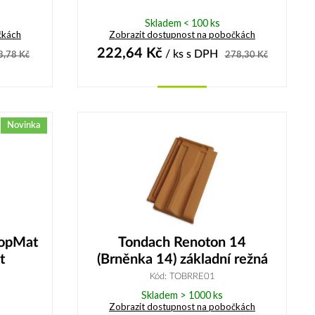
Skladem < 100 ks
čkách
Zobrazit dostupnost na pobočkách
222,64
Kč
/ ks
s DPH
8,78
Kč
278,30
Kč
Koupit
Novinka
TopMat
Tondach Renoton 14
t
(Brněnka 14) základní režná
Kód: TOBRRE01
Skladem > 1000 ks
Zobrazit dostupnost na pobočkách