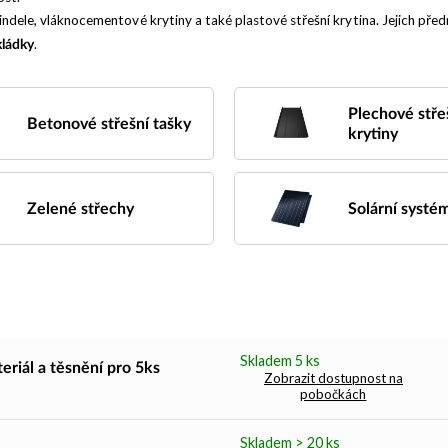
šindele, vláknocementové krytiny a také plastové střešní krytina. Jejich před
.
kládky
Plechové stře
Betonové střešní tašky
krytiny
Zelené střechy
Solární systé
Skladem 5 ks
iál a těsnění pro 5ks
Zobrazit dostupnost na
pobočkách
Skladem > 20 ks