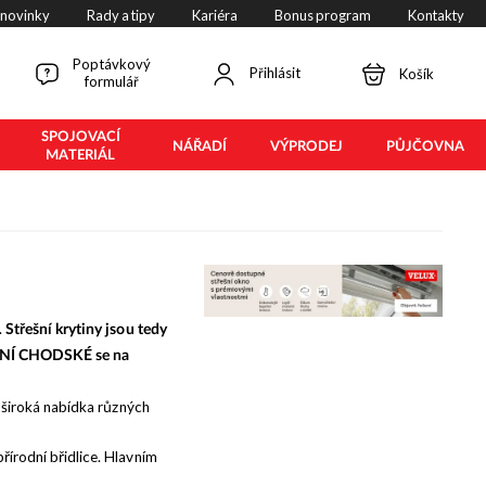
 novinky
Rady a tipy
Kariéra
Bonus program
Kontakty
Poptávkový
Přihlásit
Košík
formulář
SPOJOVACÍ
NÁŘADÍ
VÝPRODEJ
PŮJČOVNA
MATERIÁL
.
Střešní krytiny jsou tedy
NÍ CHODSKÉ se na
e široká nabídka různých
přírodní břidlice. Hlavním