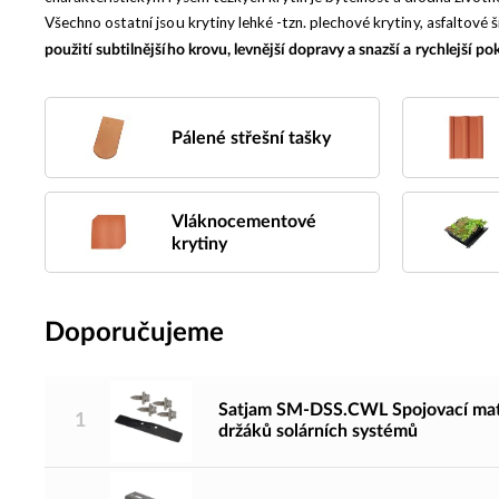
Všechno ostatní jsou krytiny lehké -tzn. plechové krytiny, asfaltové 
použití subtilnějšího krovu, levnější dopravy a snazší a rychlejší po
Pálené střešní tašky
Vláknocementové
krytiny
Doporučujeme
Satjam SM-DSS.CWL Spojovací mater
1
držáků solárních systémů