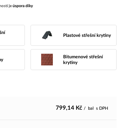
ností je
úspora díky
šní
Plastové střešní krytiny
Bitumenové střešní
my
krytiny
799,14
Kč
/
bal
s DPH