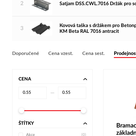
2
Satjam DSS.CWL.7016 Držák pro so
Kovová taška s držákem pro Betonp
3
KM Beta RAL 7016 antracit
Doporučené
Cena vzest.
Cena sest.
Prodejnos
CENA
–⁠
ŠTÍTKY
Bramac
základn
Akce
(
0
)