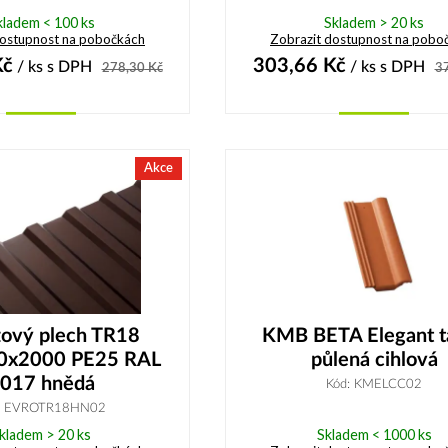
kladem < 100 ks
Skladem > 20 ks
dostupnost na pobočkách
Zobrazit dostupnost na pobo
č
303,66
Kč
/ ks
s DPH
/ ks
s DPH
278,30
Kč
3
Koupit
Koupit
Akce
zový plech TR18
KMB BETA Elegant t
0x2000 PE25 RAL
půlená cihlová
017 hnědá
Kód: KMELCC02
: EVROTR18HN02
kladem > 20 ks
Skladem < 1000 ks