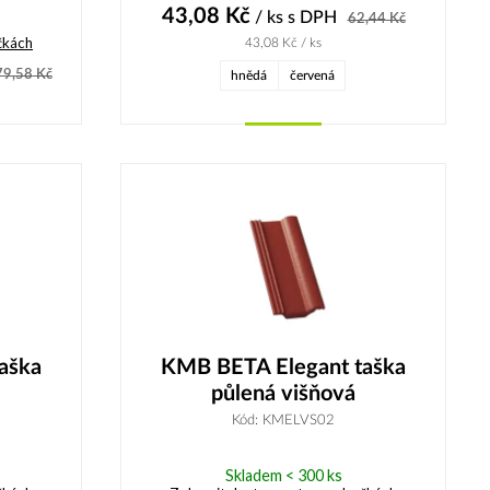
43,08
Kč
/ ks
s DPH
62,44
Kč
čkách
43,08
Kč
/ ks
79,58
Kč
hnědá
červená
Koupit
aška
KMB BETA Elegant taška
půlená višňová
Kód: KMELVS02
Skladem < 300 ks