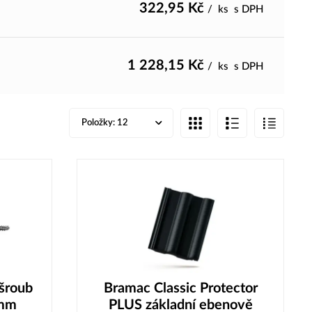
322,95
Kč
/
ks
s DPH
1 228,15
Kč
/
ks
s DPH
Položky:
12
šroub
Bramac Classic Protector
 mm
PLUS základní ebenově