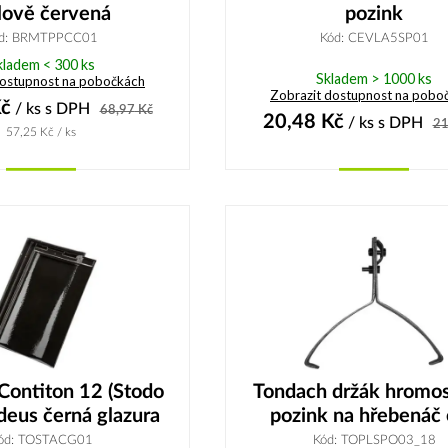
lově červená
pozink
d: BRMTPPCC01
Kód: CEVLA5SP01
kladem < 300 ks
Skladem > 1000 ks
dostupnost na pobočkách
Zobrazit dostupnost na pobo
č
/ ks
s DPH
68,97
Kč
20,48
Kč
/ ks
s DPH
21
57,25
Kč
/ ks
Koupit
Koupit
Contiton 12 (Stodo
Tondach držák hromo
eus černá glazura
pozink na hřebenáč 
ód: TOSTACG01
Kód: TOPLSPO03_18