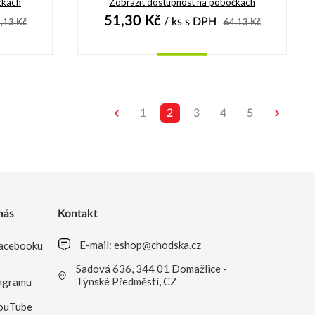
čkách
Zobrazit dostupnost na pobočkách
51,30
Kč
/ ks
s DPH
,13
Kč
64,13
Kč
Koupit
1
2
3
4
5
nás
Kontakt
E-mail:
eshop@chodska.cz
acebooku
Sadová 636, 344 01 Domažlice -
Týnské Předměstí, CZ
agramu
ouTube