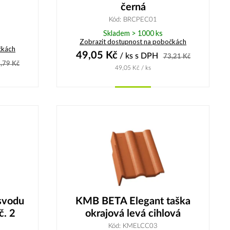
černá
Kód: BRCPEC01
Skladem > 1000 ks
Zobrazit dostupnost na pobočkách
čkách
49,05
Kč
/ ks
s DPH
73,21
Kč
,79
Kč
49,05
Kč
/ ks
Koupit
svodu
KMB BETA Elegant taška
č. 2
okrajová levá cihlová
Kód: KMELCC03