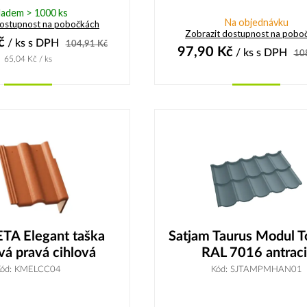
ladem > 1000 ks
Na objednávku
dostupnost na pobočkách
Zobrazit dostupnost na pobo
č
/ ks
s DPH
104,91
Kč
97,90
Kč
/ ks
s DPH
10
65,04
Kč
/ ks
Koupit
Koupit
TA Elegant taška
Satjam Taurus Modul 
vá pravá cihlová
RAL 7016 antraci
Kód: KMELCC04
Kód: SJTAMPMHAN01