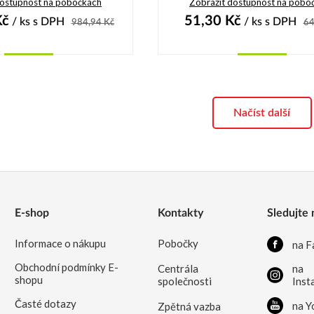
dostupnost na pobočkách
Zobrazit dostupnost na pobo
č
51,30
Kč
/ ks
s DPH
/ ks
s DPH
984,94
Kč
64
Koupit
Koupit
Načíst další
E-shop
Kontakty
Sledujte 
Informace o nákupu
Pobočky
na F
Obchodní podmínky E-
Centrála
na
shopu
společnosti
Inst
Časté dotazy
na Y
Zpětná vazba