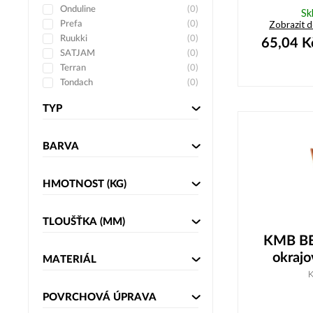
Onduline
(
0
)
Sk
Zobrazit 
Prefa
(
0
)
Ruukki
(
0
)
65,04
K
SATJAM
(
0
)
Terran
(
0
)
Tondach
(
0
)
TYP
BARVA
HMOTNOST
(KG)
TLOUŠŤKA
(MM)
KMB BE
okrajo
MATERIÁL
POVRCHOVÁ ÚPRAVA