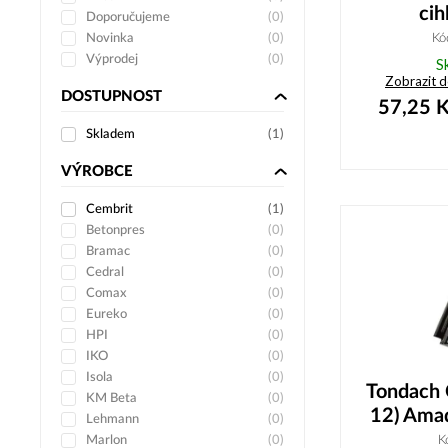
cih
Doporučujeme
(
0
)
Novinka
(
0
)
Kó
Výprodej
(
0
)
S
Zobrazit 
DOSTUPNOST
57,25
K
Skladem
(
1
)
VÝROBCE
Cembrit
(
1
)
Betonpres
(
0
)
Bramac
(
0
)
Cedral
(
0
)
Comax
(
0
)
Eureko
(
0
)
HPI
(
0
)
IKO
(
0
)
Isola
(
0
)
Tondach 
KM Beta
(
0
)
12) Amad
Lehmann
(
0
)
Marlon
(
0
)
K