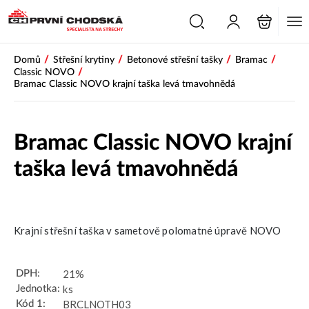
PŘESKOČIT NAVIGACI
/
/
/
/
Domů
Střešní krytiny
Betonové střešní tašky
Bramac
/
Classic NOVO
Bramac Classic NOVO krajní taška levá tmavohnědá
Bramac Classic NOVO krajní
taška levá tmavohnědá
Novinka
Krajní střešní taška v sametově polomatné úpravě NOVO
21%
DPH:
ks
Jednotka:
BRCLNOTH03
Kód 1: