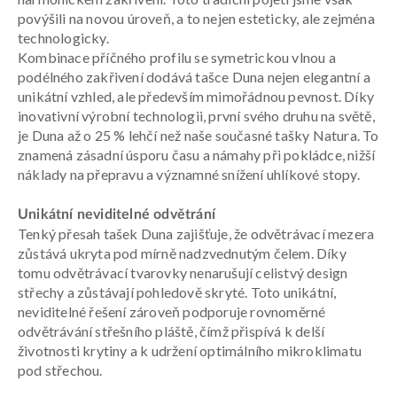
povýšili na novou úroveň, a to nejen esteticky, ale zejména
technologicky.
Kombinace příčného profilu se symetrickou vlnou a
podélného zakřivení dodává tašce Duna nejen elegantní a
unikátní vzhled, ale především mimořádnou pevnost. Díky
inovativní výrobní technologii, první svého druhu na světě,
je Duna až o 25 % lehčí než naše současné tašky Natura. To
znamená zásadní úsporu času a námahy při pokládce, nižší
náklady na přepravu a významné snížení uhlíkové stopy.
Unikátní neviditelné odvětrání
Tenký přesah tašek Duna zajišťuje, že odvětrávací mezera
zůstává ukryta pod mírně nadzvednutým čelem. Díky
tomu odvětrávací tvarovky nenarušují celistvý design
střechy a zůstávají pohledově skryté. Toto unikátní,
neviditelné řešení zároveň podporuje rovnoměrné
odvětrávání střešního pláště, čímž přispívá k delší
životnosti krytiny a k udržení optimálního mikroklimatu
pod střechou.