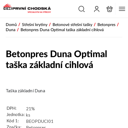
PŘESKOČIT NAVIGACI
/
/
/
/
Domů
Střešní krytiny
Betonové střešní tašky
Betonpres
/
Duna
Betonpres Duna Optimal taška základní cihlová
Betonpres Duna Optimal
taška základní cihlová
Novinka
Taška základní Duna
21%
DPH:
ks
Jednotka:
BEOPDUCI01
Kód 1:
Betonpres
Značka: