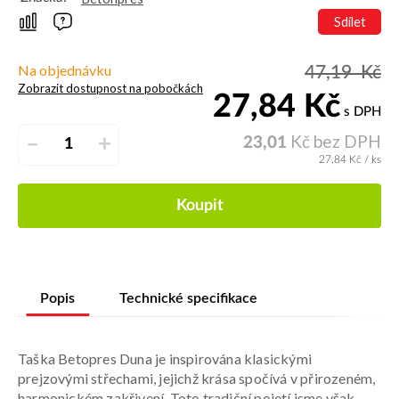
Sdílet
Na objednávku
47,19
Kč
Zobrazit dostupnost na pobočkách
27,84
Kč
s DPH
Kč bez DPH
–
+
23,01
27,84
Kč
/ ks
Koupit
Popis
Technické specifikace
Taška Betopres Duna je inspirována klasickými
prejzovými střechami, jejichž krása spočívá v přirozeném,
harmonickém zakřivení. Toto tradiční pojetí jsme však