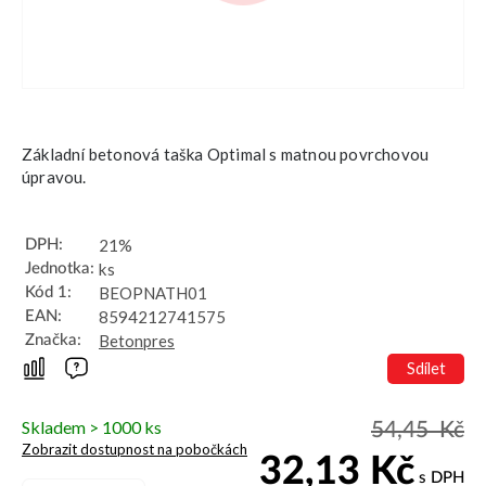
Základní betonová taška Optimal s matnou povrchovou
úpravou.
21%
DPH:
ks
Jednotka:
BEOPNATH01
Kód 1:
8594212741575
EAN:
Betonpres
Značka:
Sdílet
Skladem > 1000 ks
54,45
Kč
Zobrazit dostupnost na pobočkách
32,13
Kč
s DPH