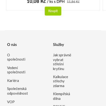
10,08
Kč
/ ks
s DPH
11,86
Kč
Koupit
O nás
Služby
O
Jak správně
společnosti
vybrat
střešní
Vedení
krytinu
společnosti
Kalkulace
Kariéra
střechy
zdarma
Společenská
odpovědnost
Klempířská
dílna
VOP